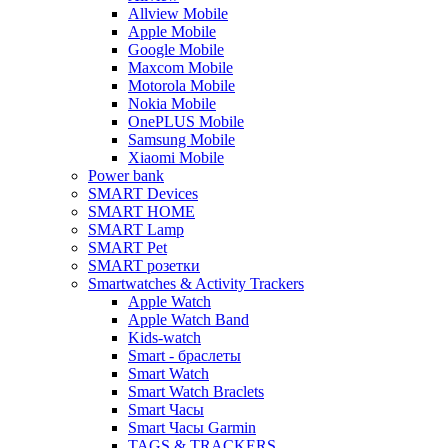
Allview Mobile
Apple Mobile
Google Mobile
Maxcom Mobile
Motorola Mobile
Nokia Mobile
OnePLUS Mobile
Samsung Mobile
Xiaomi Mobile
Power bank
SMART Devices
SMART HOME
SMART Lamp
SMART Pet
SMART розетки
Smartwatches & Activity Trackers
Apple Watch
Apple Watch Band
Kids-watch
Smart - браслеты
Smart Watch
Smart Watch Braclets
Smart Часы
Smart Часы Garmin
TAGS & TRACKERS