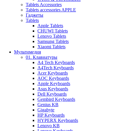
Tablets Accessories
Tablets accessories APPLE
Гаджеты
Tablets
Apple Tablets
CHUWI Tablets
Lenovo Tablets
Samsung Tablets
Xiaomi Tablets
Мультимедия
01. Клавиатуры
A4 Tech Keyboards
A4Tech Keyboards
Acer Keyboards
AOC Keyboards
Apple Keyboards
Asus Keyboards
Dell Keyboards
Gembird Keyboards
Genius KB
Gigabyte
HP Keyboards
HYPERX Keyboards
Lenovo KB
Lenovo Keyboards