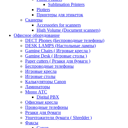
Sublimation Printers
Plotters
Принтеры для этикеток
Сканеры
Accessories for scanners
High Volume (Document scanners)
Офисное оборудование
DECT Phones (Беспроводные телефоны)
DESK LAMPS (Настольные лампы)
Gaming Chairs ( Игровые кресла )
Gaming Desk ( Игровые столы )
Paper cutters ( Резаки для бумаги )
Беспроводные телефоны
Игровые кресла
Игровые столы
Калькуляторы Canon
Ламинаторы
Мини АТС
Digital PBX
Офисные кресла
Проводные телефоны
Резаки для бумаги
Уничтожители бумаги ( Shredder )
Факсы
Canon