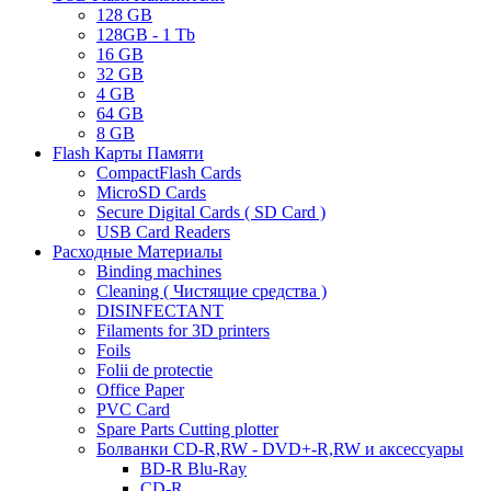
128 GB
128GB - 1 Tb
16 GB
32 GB
4 GB
64 GB
8 GB
Flash Карты Памяти
CompactFlash Cards
MicroSD Cards
Secure Digital Cards ( SD Card )
USB Card Readers
Расходные Материалы
Binding machines
Cleaning ( Чистящие средства )
DISINFECTANT
Filaments for 3D printers
Foils
Folii de protectie
Office Paper
PVC Card
Spare Parts Cutting plotter
Болванки CD-R,RW - DVD+-R,RW и аксессуары
BD-R Blu-Ray
CD-R