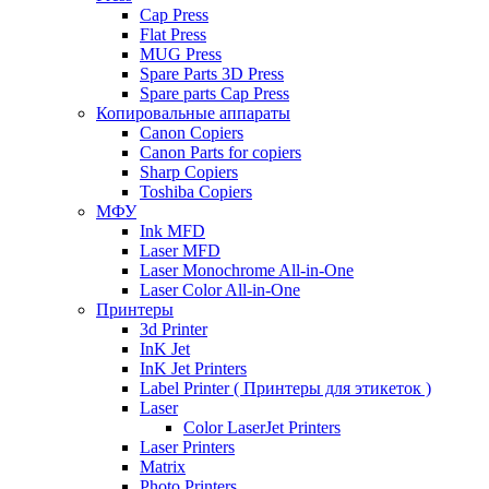
Cap Press
Flat Press
MUG Press
Spare Parts 3D Press
Spare parts Cap Press
Копировальные аппараты
Canon Copiers
Canon Parts for copiers
Sharp Copiers
Toshiba Copiers
МФУ
Ink MFD
Laser MFD
Laser Monochrome All-in-One
Laser Color All-in-One
Принтеры
3d Printer
InK Jet
InK Jet Printers
Label Printer ( Принтеры для этикеток )
Laser
Color LaserJet Printers
Laser Printers
Matrix
Photo Printers