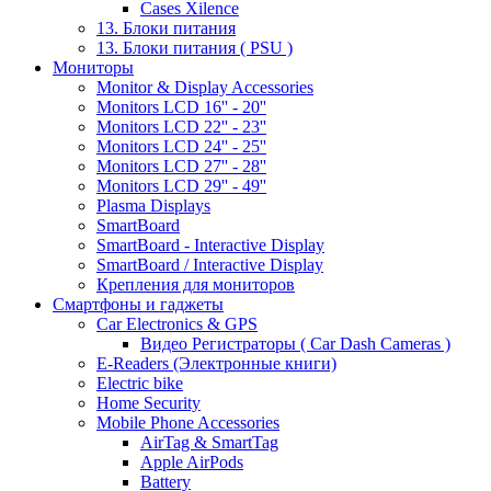
Cases Xilence
13. Блоки питания
13. Блоки питания ( PSU )
Мониторы
Monitor & Display Accessories
Monitors LCD 16'' - 20''
Monitors LCD 22'' - 23''
Monitors LCD 24'' - 25''
Monitors LCD 27'' - 28''
Monitors LCD 29'' - 49''
Plasma Displays
SmartBoard
SmartBoard - Interactive Display
SmartBoard / Interactive Display
Крепления для мониторов
Смартфоны и гаджеты
Car Electronics & GPS
Видео Регистраторы ( Car Dash Cameras )
E-Readers (Электронные книги)
Electric bike
Home Security
Mobile Phone Accessories
AirTag & SmartTag
Apple AirPods
Battery