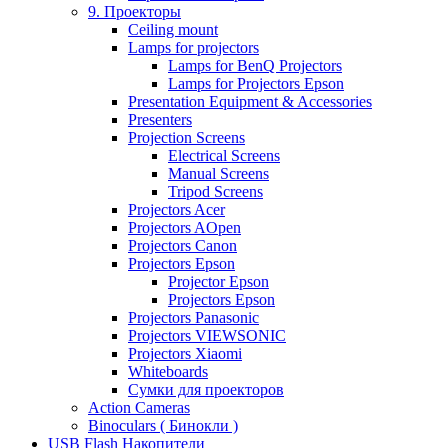
9. Проекторы
Ceiling mount
Lamps for projectors
Lamps for BenQ Projectors
Lamps for Projectors Epson
Presentation Equipment & Accessories
Presenters
Projection Screens
Electrical Screens
Manual Screens
Tripod Screens
Projectors Acer
Projectors AOpen
Projectors Canon
Projectors Epson
Projector Epson
Projectors Epson
Projectors Panasonic
Projectors VIEWSONIC
Projectors Xiaomi
Whiteboards
Сумки для проекторов
Action Cameras
Binoculars ( Бинокли )
USB Flash Накопители