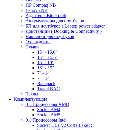
HP Compaq NB
Lenovo NB
Адаптеры BlueTooth
Аккумуляторы для ноутбуков
БП для ноутбуков ( Laptop power adapter )
Докстанции ( Docking & Connectivity )
Наклейки для ноутбуков
Охлаждение
Сумки
15'' - 15.6''
15" - 15.6"
16'' - 19''
16" - 19"
7'' - 14''
7'' - 14''
Backpack
Travel BAG
Чехлы
Комплектующие
01. Процессоры AMD
Socket AM4
Socket AM5
01. Процессоры Intel
Socket 1151-v2 Coffe Lake R