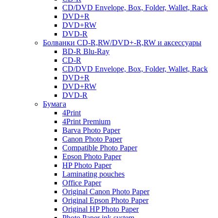
CD/DVD Envelope, Box, Folder, Wallet, Rack
DVD+R
DVD+RW
DVD-R
Болванки CD-R,RW/DVD+-R,RW и аксессуары
BD-R Blu-Ray
CD-R
CD/DVD Envelope, Box, Folder, Wallet, Rack
DVD+R
DVD+RW
DVD-R
Бумага
4Print
4Print Premium
Barva Photo Paper
Canon Photo Paper
Compatible Photo Paper
Epson Photo Paper
HP Photo Paper
Laminating pouches
Office Paper
Original Canon Photo Paper
Original Epson Photo Paper
Original HP Photo Paper
Photo Paper ink system