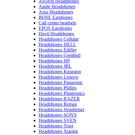
A4Tech Headphones
Apple Headphones
Asus Headphones
BOSE Earphones
Call center headsets
EPOS Earphones
Havit Headphones
Headphones Cellular
Headphones DELL
Headphones Edifier
Headphones Gembird
Headphones HP
Headphones JBL
Headphones Kingston
Headphones Lenovo
Headphones Panasonic
Headphones Philips
Headphones Plantronics
Headphones RAZER
Headphones Remax
Headphones Sennheiser
Headphones SONY
Headphones SVEN
Headphones Trust
Headphones Xiaomi