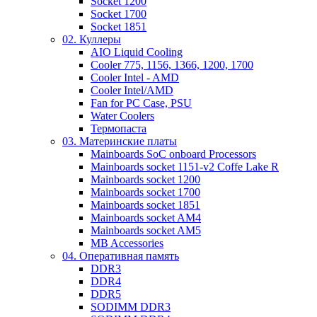
Socket 1200
Socket 1700
Socket 1851
02. Куллеры
AIO Liquid Cooling
Cooler 775, 1156, 1366, 1200, 1700
Cooler Intel - AMD
Cooler Intel/AMD
Fan for PC Case, PSU
Water Coolers
Термопаста
03. Материнские платы
Mainboards SoC onboard Processors
Mainboards socket 1151-v2 Coffe Lake R
Mainboards socket 1200
Mainboards socket 1700
Mainboards socket 1851
Mainboards socket AM4
Mainboards socket AM5
MB Accessories
04. Оперативная память
DDR3
DDR4
DDR5
SODIMM DDR3