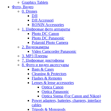
Graphics Tablets
Фото, Видео
0. Drones
DJI
DJI Accessori
RONIN Accessories
1. Цифровые фото аппараты
Photo DC Canon
Photo DC Panasonic
Polaroid Photo Camera
2. Видеокамеры
Video Camcorder Panasonic
3. MP3 Плееры
7. Цифровые диктофоны
8. Фото и видео аксессуары
Bags & Cases
Cleaning & Protectors
Flashes & Remotes
Lenses & lense accessories
Optica Canon
Optica Panasonic
Optica Sigma (For Canon and Nikon)
Power adapters, batteries, chargers, interface
cables
Tripods & Monopods