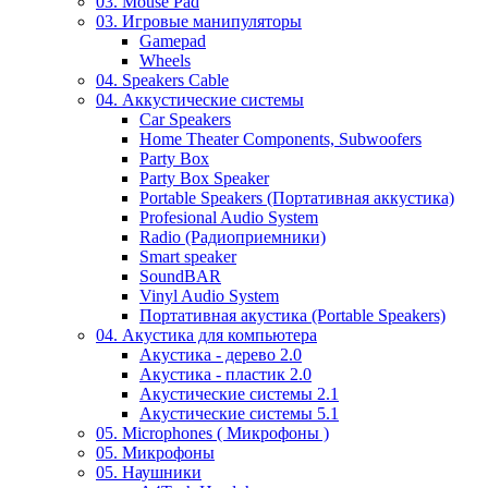
03. Mouse Pad
03. Игровые манипуляторы
Gamepad
Wheels
04. Speakers Cable
04. Аккустические системы
Car Speakers
Home Theater Components, Subwoofers
Party Box
Party Box Speaker
Portable Speakers (Портативная аккустика)
Profesional Audio System
Radio (Радиоприемники)
Smart speaker
SoundBAR
Vinyl Audio System
Портативная акустика (Portable Speakers)
04. Акустика для компьютера
Акустика - дерево 2.0
Акустика - пластик 2.0
Акустические системы 2.1
Акустические системы 5.1
05. Microphones ( Микрофоны )
05. Микрофоны
05. Наушники