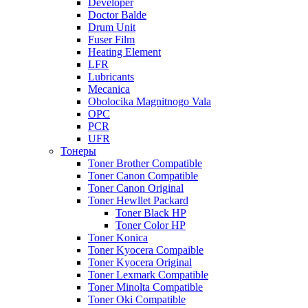
Developer
Doctor Balde
Drum Unit
Fuser Film
Heating Element
LFR
Lubricants
Mecanica
Obolocika Magnitnogo Vala
OPC
PCR
UFR
Тонеры
Toner Brother Compatible
Toner Canon Compatible
Toner Canon Original
Toner Hewllet Packard
Toner Black HP
Toner Color HP
Toner Konica
Toner Kyocera Compaible
Toner Kyocera Original
Toner Lexmark Compatible
Toner Minolta Compatible
Toner Oki Compatible