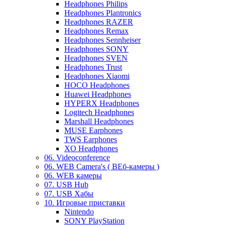
Headphones Philips
Headphones Plantronics
Headphones RAZER
Headphones Remax
Headphones Sennheiser
Headphones SONY
Headphones SVEN
Headphones Trust
Headphones Xiaomi
HOCO Headphones
Huawei Headphones
HYPERX Headphones
Logitech Headphones
Marshall Headphones
MUSE Earphones
TWS Earphones
XO Headphones
06. Videoconference
06. WEB Camera's ( ВЕб-камеры )
06. WEB камеры
07. USB Hub
07. USB Хабы
10. Игровые приставки
Nintendo
SONY PlayStation