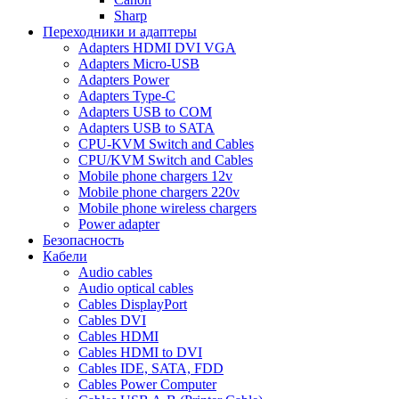
Sharp
Переходники и адаптеры
Adapters HDMI DVI VGA
Adapters Micro-USB
Adapters Power
Adapters Type-C
Adapters USB to COM
Adapters USB to SATA
CPU-KVM Switch and Cables
CPU/KVM Switch and Cables
Mobile phone chargers 12v
Mobile phone chargers 220v
Mobile phone wireless chargers
Power adapter
Безопасность
Кабели
Audio cables
Audio optical cables
Cables DisplayPort
Cables DVI
Cables HDMI
Cables HDMI to DVI
Cables IDE, SATA, FDD
Cables Power Computer