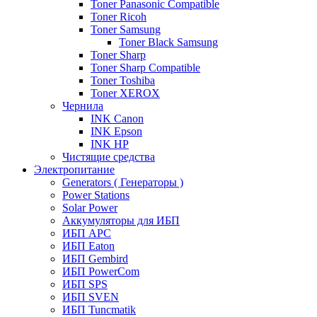
Toner Panasonic Compatible
Toner Ricoh
Toner Samsung
Toner Black Samsung
Toner Sharp
Toner Sharp Compatible
Toner Toshiba
Toner XEROX
Чернила
INK Canon
INK Epson
INK HP
Чистящие средства
Электропитание
Generators ( Генераторы )
Power Stations
Solar Power
Аккумуляторы для ИБП
ИБП APC
ИБП Eaton
ИБП Gembird
ИБП PowerCom
ИБП SPS
ИБП SVEN
ИБП Tuncmatik