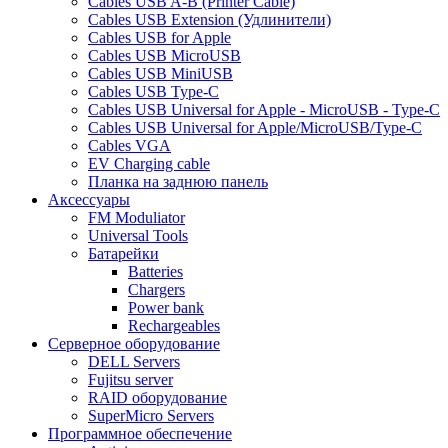
Cables USB A-B (Printer Cable)
Cables USB Extension (Удлинители)
Cables USB for Apple
Cables USB MicroUSB
Cables USB MiniUSB
Cables USB Type-C
Cables USB Universal for Apple - MicroUSB - Type-C
Cables USB Universal for Apple/MicroUSB/Type-C
Cables VGA
EV Charging cable
Планка на заднюю панель
Аксессуары
FM Moduliator
Universal Tools
Батарейки
Batteries
Chargers
Power bank
Rechargeables
Серверное оборудование
DELL Servers
Fujitsu server
RAID оборудование
SuperMicro Servers
Программное обеспечение