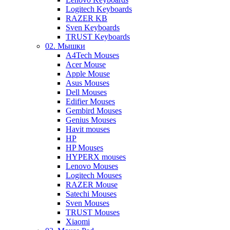
Logitech Keyboards
RAZER KB
Sven Keyboards
TRUST Keyboards
02. Мышки
A4Tech Mouses
Acer Mouse
Apple Mouse
Asus Mouses
Dell Mouses
Edifier Mouses
Gembird Mouses
Genius Mouses
Havit mouses
HP
HP Mouses
HYPERX mouses
Lenovo Mouses
Logitech Mouses
RAZER Mouse
Satechi Mouses
Sven Mouses
TRUST Mouses
Xiaomi