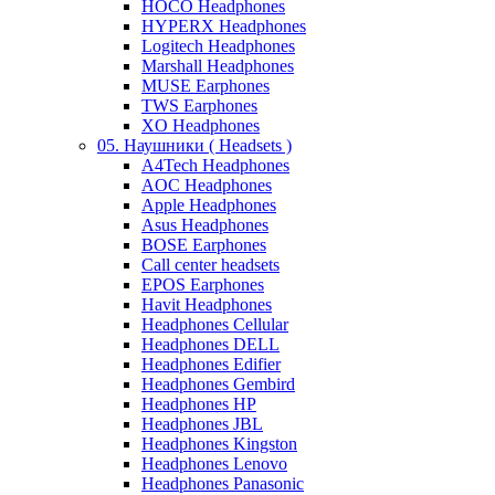
HOCO Headphones
HYPERX Headphones
Logitech Headphones
Marshall Headphones
MUSE Earphones
TWS Earphones
XO Headphones
05. Наушники ( Headsets )
A4Tech Headphones
AOC Headphones
Apple Headphones
Asus Headphones
BOSE Earphones
Call center headsets
EPOS Earphones
Havit Headphones
Headphones Cellular
Headphones DELL
Headphones Edifier
Headphones Gembird
Headphones HP
Headphones JBL
Headphones Kingston
Headphones Lenovo
Headphones Panasonic