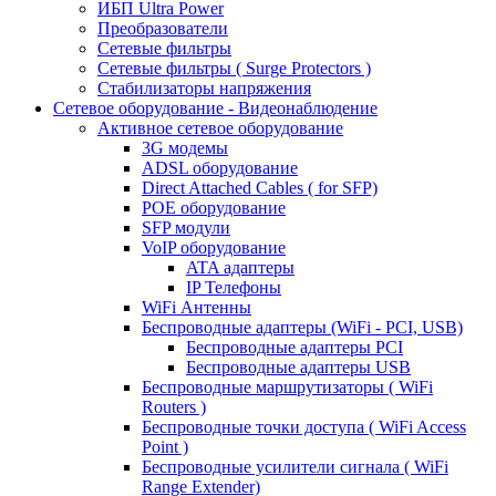
ИБП Ultra Power
Преобразователи
Сетевые фильтры
Сетевые фильтры ( Surge Protectors )
Стабилизаторы напряжения
Сетевое оборудование - Видеонаблюдение
Активное сетевое оборудование
3G модемы
ADSL оборудование
Direct Attached Cables ( for SFP)
POE оборудование
SFP модули
VoIP оборудование
ATA адаптеры
IP Телефоны
WiFi Антенны
Беспроводные адаптеры (WiFi - PCI, USB)
Беспроводные адаптеры PCI
Беспроводные адаптеры USB
Беспроводные маршрутизаторы ( WiFi
Routers )
Беспроводные точки доступа ( WiFi Access
Point )
Беспроводные усилители сигнала ( WiFi
Range Extender)