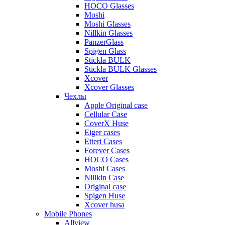
HOCO Glasses
Moshi
Moshi Glasses
Nillkin Glasses
PanzerGlass
Spigen Glass
Stickla BULK
Stickla BULK Glasses
Xcover
Xcover Glasses
Чехлы
Apple Original case
Cellular Case
CoverX Huse
Eiger cases
Etteri Cases
Forever Cases
HOCO Cases
Moshi Cases
Nillkin Case
Original case
Spigen Huse
Xcover husa
Mobile Phones
Allview