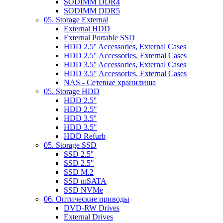
SODIMM DDR4
SODIMM DDR5
05. Storage External
External HDD
External Portable SSD
HDD 2.5'' Accessories, External Cases
HDD 2.5" Accessories, External Cases
HDD 3.5'' Accessories, External Cases
HDD 3.5" Accessories, External Cases
NAS - Сетевые хранилища
05. Storage HDD
HDD 2.5''
HDD 2.5"
HDD 3.5''
HDD 3.5"
HDD Refurb
05. Storage SSD
SSD 2.5''
SSD 2.5"
SSD M.2
SSD mSATA
SSD NVMe
06. Оптические приводы
DVD-RW Drives
External Drives