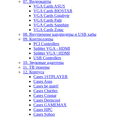
07. Видеокарты
VGA Cards ASUS
VGA Cards BIOSTAR
VGA Cards Gigabyte
VGA Cards Palit
VGA Cards Sapphire
VGA Cards Zotac
08. Внутренние кардридеры и USB хабы
09. Контроллеры
PCI Controllers
Splitter VGA - HDMI
Splitter VGA \ HDMI
USB Controllers
10. Звуковые адаптеры
11. ТВ тюнеры
12. Корпуса
Cases 1STPLAYER
Cases Asus
Cases be quiet!
Cases Chieftec
Cases Cougar
Cases Deepcool
Cases GAMEMAX
Cases HPC
Cases Sohoo