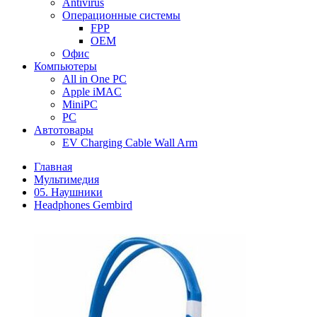
Antivirus
Операционные системы
FPP
OEM
Офис
Компьютеры
All in One PC
Apple iMAC
MiniPC
PC
Автотовары
EV Charging Cable Wall Arm
Главная
Мультимедия
05. Наушники
Headphones Gembird