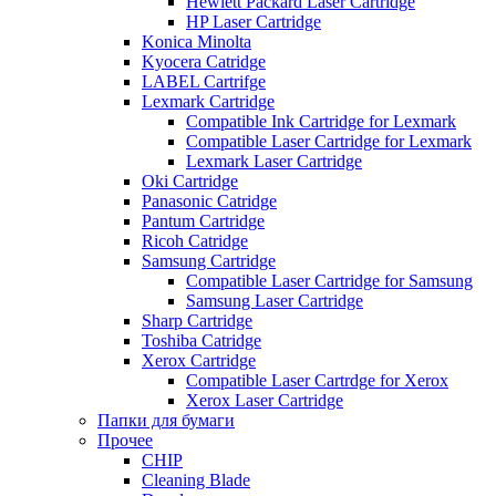
Hewlett Packard Laser Cartridge
HP Laser Cartridge
Konica Minolta
Kyocera Catridge
LABEL Cartrifge
Lexmark Cartridge
Compatible Ink Cartridge for Lexmark
Compatible Laser Cartridge for Lexmark
Lexmark Laser Cartridge
Oki Cartridge
Panasonic Catridge
Pantum Cartridge
Ricoh Catridge
Samsung Cartridge
Compatible Laser Cartridge for Samsung
Samsung Laser Cartridge
Sharp Cartridge
Toshiba Catridge
Xerox Cartridge
Compatible Laser Cartrdge for Xerox
Xerox Laser Cartridge
Папки для бумаги
Прочее
CHIP
Cleaning Blade