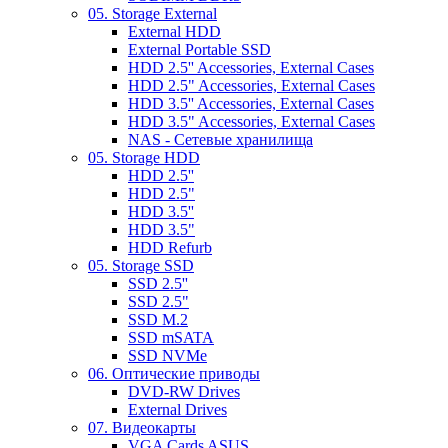
05. Storage External
External HDD
External Portable SSD
HDD 2.5'' Accessories, External Cases
HDD 2.5" Accessories, External Cases
HDD 3.5'' Accessories, External Cases
HDD 3.5" Accessories, External Cases
NAS - Сетевые хранилища
05. Storage HDD
HDD 2.5''
HDD 2.5"
HDD 3.5''
HDD 3.5"
HDD Refurb
05. Storage SSD
SSD 2.5''
SSD 2.5"
SSD M.2
SSD mSATA
SSD NVMe
06. Оптические приводы
DVD-RW Drives
External Drives
07. Видеокарты
VGA Cards ASUS