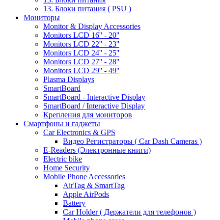
13. Блоки питания ( PSU )
Мониторы
Monitor & Display Accessories
Monitors LCD 16'' - 20''
Monitors LCD 22'' - 23''
Monitors LCD 24'' - 25''
Monitors LCD 27'' - 28''
Monitors LCD 29'' - 49''
Plasma Displays
SmartBoard
SmartBoard - Interactive Display
SmartBoard / Interactive Display
Крепления для мониторов
Смартфоны и гаджеты
Car Electronics & GPS
Видео Регистраторы ( Car Dash Cameras )
E-Readers (Электронные книги)
Electric bike
Home Security
Mobile Phone Accessories
AirTag & SmartTag
Apple AirPods
Battery
Car Holder ( Держатели для телефонов )