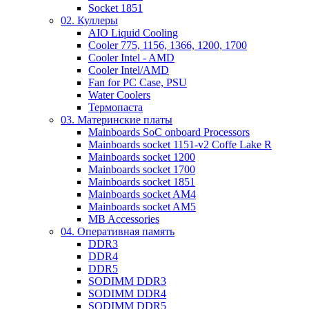
Socket 1851
02. Куллеры
AIO Liquid Cooling
Cooler 775, 1156, 1366, 1200, 1700
Cooler Intel - AMD
Cooler Intel/AMD
Fan for PC Case, PSU
Water Coolers
Термопаста
03. Материнские платы
Mainboards SoC onboard Processors
Mainboards socket 1151-v2 Coffe Lake R
Mainboards socket 1200
Mainboards socket 1700
Mainboards socket 1851
Mainboards socket AM4
Mainboards socket AM5
MB Accessories
04. Оперативная память
DDR3
DDR4
DDR5
SODIMM DDR3
SODIMM DDR4
SODIMM DDR5