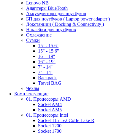
Lenovo NB
Адаптеры BlueTooth
Аккумуляторы для ноутбуков
БП для ноутбуков ( Laptop power adapter )
Докстанции ( Docking & Connectivity )
Наклейки для ноутбуков
Охлаждение
Сумки
15'' - 15.6''
15" - 15.6"
16'' - 19''
16" - 19"
7'' - 14''
7'' - 14''
Backpack
Travel BAG
Чехлы
Комплектующие
01. Процессоры AMD
Socket AM4
Socket AM5
01. Процессоры Intel
Socket 1151-v2 Coffe Lake R
Socket 1200
Socket 1700