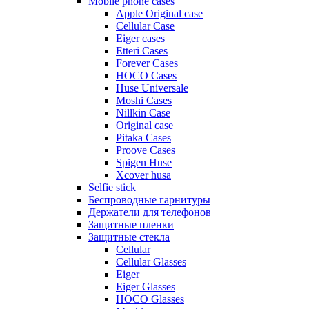
Mobile phone cases
Apple Original case
Cellular Case
Eiger cases
Etteri Cases
Forever Cases
HOCO Cases
Huse Universale
Moshi Cases
Nillkin Case
Original case
Pitaka Cases
Proove Cases
Spigen Huse
Xcover husa
Selfie stick
Беспроводные гарнитуры
Держатели для телефонов
Защитные пленки
Защитные стекла
Cellular
Cellular Glasses
Eiger
Eiger Glasses
HOCO Glasses