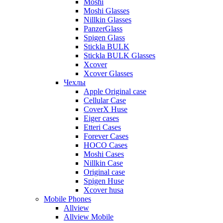
Moshi
Moshi Glasses
Nillkin Glasses
PanzerGlass
Spigen Glass
Stickla BULK
Stickla BULK Glasses
Xcover
Xcover Glasses
Чехлы
Apple Original case
Cellular Case
CoverX Huse
Eiger cases
Etteri Cases
Forever Cases
HOCO Cases
Moshi Cases
Nillkin Case
Original case
Spigen Huse
Xcover husa
Mobile Phones
Allview
Allview Mobile