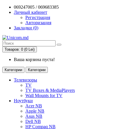
069247005 / 069683385
Личный кабинет
Регистрация
Авторизация
Закладки (0)
Товаров: 0 (0 Lei)
Ваша корзина пуста!
Категории
Категории
Телевизоры
TV
TV Boxes & MediaPlayers
Wall Mounts for TV
Ноутбуки
Acer NB
Apple NB
Asus NB
Dell NB
HP Compaq NB