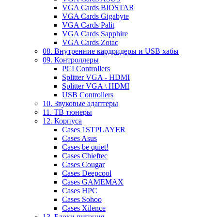
VGA Cards BIOSTAR
VGA Cards Gigabyte
VGA Cards Palit
VGA Cards Sapphire
VGA Cards Zotac
08. Внутренние кардридеры и USB хабы
09. Контроллеры
PCI Controllers
Splitter VGA - HDMI
Splitter VGA \ HDMI
USB Controllers
10. Звуковые адаптеры
11. ТВ тюнеры
12. Корпуса
Cases 1STPLAYER
Cases Asus
Cases be quiet!
Cases Chieftec
Cases Cougar
Cases Deepcool
Cases GAMEMAX
Cases HPC
Cases Sohoo
Cases Xilence
13. Блоки питания