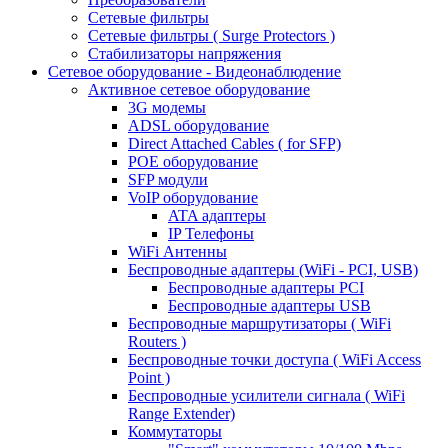
Сетевые фильтры
Сетевые фильтры ( Surge Protectors )
Стабилизаторы напряжения
Сетевое оборудование - Видеонаблюдение
Активное сетевое оборудование
3G модемы
ADSL оборудование
Direct Attached Cables ( for SFP)
POE оборудование
SFP модули
VoIP оборудование
ATA адаптеры
IP Телефоны
WiFi Антенны
Беспроводные адаптеры (WiFi - PCI, USB)
Беспроводные адаптеры PCI
Беспроводные адаптеры USB
Беспроводные маршрутизаторы ( WiFi
Routers )
Беспроводные точки доступа ( WiFi Access
Point )
Беспроводные усилители сигнала ( WiFi
Range Extender)
Коммутаторы