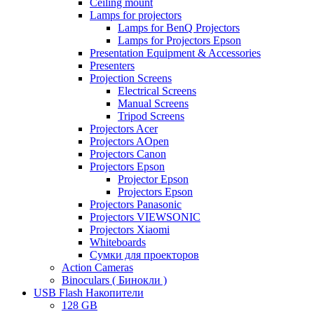
Ceiling mount
Lamps for projectors
Lamps for BenQ Projectors
Lamps for Projectors Epson
Presentation Equipment & Accessories
Presenters
Projection Screens
Electrical Screens
Manual Screens
Tripod Screens
Projectors Acer
Projectors AOpen
Projectors Canon
Projectors Epson
Projector Epson
Projectors Epson
Projectors Panasonic
Projectors VIEWSONIC
Projectors Xiaomi
Whiteboards
Сумки для проекторов
Action Cameras
Binoculars ( Бинокли )
USB Flash Накопители
128 GB