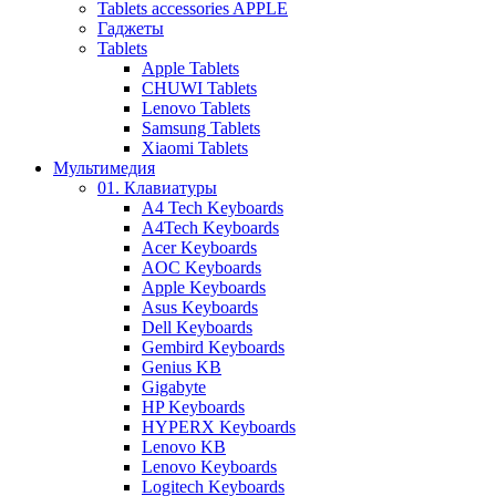
Tablets accessories APPLE
Гаджеты
Tablets
Apple Tablets
CHUWI Tablets
Lenovo Tablets
Samsung Tablets
Xiaomi Tablets
Мультимедия
01. Клавиатуры
A4 Tech Keyboards
A4Tech Keyboards
Acer Keyboards
AOC Keyboards
Apple Keyboards
Asus Keyboards
Dell Keyboards
Gembird Keyboards
Genius KB
Gigabyte
HP Keyboards
HYPERX Keyboards
Lenovo KB
Lenovo Keyboards
Logitech Keyboards