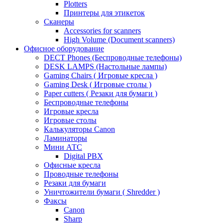
Plotters
Принтеры для этикеток
Сканеры
Accessories for scanners
High Volume (Document scanners)
Офисное оборудование
DECT Phones (Беспроводные телефоны)
DESK LAMPS (Настольные лампы)
Gaming Chairs ( Игровые кресла )
Gaming Desk ( Игровые столы )
Paper cutters ( Резаки для бумаги )
Беспроводные телефоны
Игровые кресла
Игровые столы
Калькуляторы Canon
Ламинаторы
Мини АТС
Digital PBX
Офисные кресла
Проводные телефоны
Резаки для бумаги
Уничтожители бумаги ( Shredder )
Факсы
Canon
Sharp