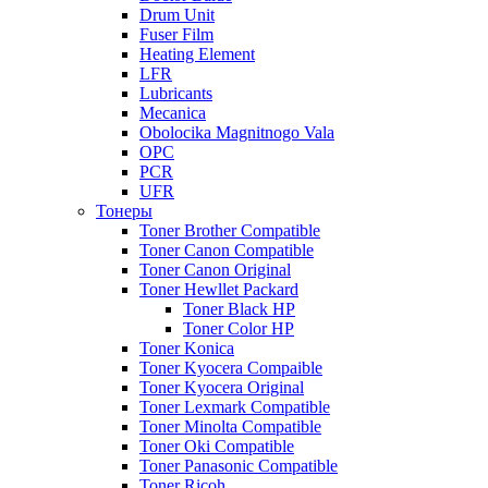
Drum Unit
Fuser Film
Heating Element
LFR
Lubricants
Mecanica
Obolocika Magnitnogo Vala
OPC
PCR
UFR
Тонеры
Toner Brother Compatible
Toner Canon Compatible
Toner Canon Original
Toner Hewllet Packard
Toner Black HP
Toner Color HP
Toner Konica
Toner Kyocera Compaible
Toner Kyocera Original
Toner Lexmark Compatible
Toner Minolta Compatible
Toner Oki Compatible
Toner Panasonic Compatible
Toner Ricoh