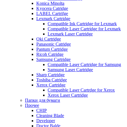
Konica Minolta
Kyocera Catridge
LABEL Cartrifge
Lexmark Cartridge
Compatible Ink Cartridge for Lexmark
Compatible Laser Cartridge for Lexmark
Lexmark Laser Cartridge
Oki Cartridge
Panasonic Catridge
Pantum Cartridge
Ricoh Catridge
Samsung Cartridge
Compatible Laser Cartridge for Samsung
Samsung Laser Cartridge
Sharp Cartridge
Toshiba Catridge
Xerox Cartridge
Compatible Laser Cartrdge for Xerox
Xerox Laser Cartridge
Папки для бумаги
Прочее
CHIP
Cleaning Blade
Developer
Doctor Balde