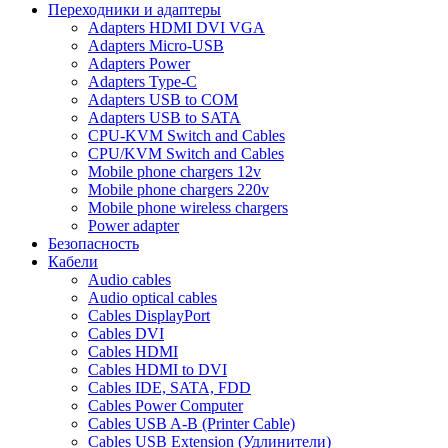
Переходники и адаптеры
Adapters HDMI DVI VGA
Adapters Micro-USB
Adapters Power
Adapters Type-C
Adapters USB to COM
Adapters USB to SATA
CPU-KVM Switch and Cables
CPU/KVM Switch and Cables
Mobile phone chargers 12v
Mobile phone chargers 220v
Mobile phone wireless chargers
Power adapter
Безопасность
Кабели
Audio cables
Audio optical cables
Cables DisplayPort
Cables DVI
Cables HDMI
Cables HDMI to DVI
Cables IDE, SATA, FDD
Cables Power Computer
Cables USB A-B (Printer Cable)
Cables USB Extension (Удлинители)