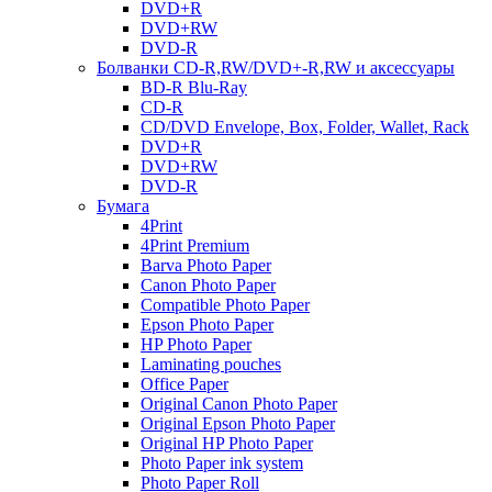
DVD+R
DVD+RW
DVD-R
Болванки CD-R,RW/DVD+-R,RW и аксессуары
BD-R Blu-Ray
CD-R
CD/DVD Envelope, Box, Folder, Wallet, Rack
DVD+R
DVD+RW
DVD-R
Бумага
4Print
4Print Premium
Barva Photo Paper
Canon Photo Paper
Compatible Photo Paper
Epson Photo Paper
HP Photo Paper
Laminating pouches
Office Paper
Original Canon Photo Paper
Original Epson Photo Paper
Original HP Photo Paper
Photo Paper ink system
Photo Paper Roll