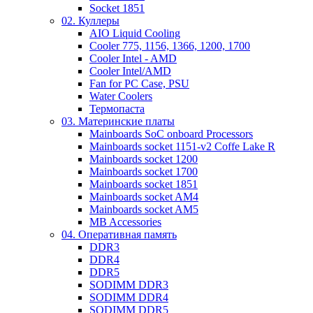
Socket 1851
02. Куллеры
AIO Liquid Cooling
Cooler 775, 1156, 1366, 1200, 1700
Cooler Intel - AMD
Cooler Intel/AMD
Fan for PC Case, PSU
Water Coolers
Термопаста
03. Материнские платы
Mainboards SoC onboard Processors
Mainboards socket 1151-v2 Coffe Lake R
Mainboards socket 1200
Mainboards socket 1700
Mainboards socket 1851
Mainboards socket AM4
Mainboards socket AM5
MB Accessories
04. Оперативная память
DDR3
DDR4
DDR5
SODIMM DDR3
SODIMM DDR4
SODIMM DDR5