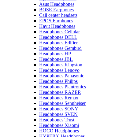
Asus Headphones
BOSE Earphones
Call center headsets
EPOS Earphones
Havit Headphones
Headphones Cellular
Headphones DELL
Headphones Edifier
Headphones Gembird
Headphones HP
Headphones JBL
Headphones Kingston
Headphones Lenovo
Headphones Panasonic
Headphones Philips
Headphones Plantronics
Headphones RAZER
Headphones Remax
Headphones Sennheiser
Headphones SONY
Headphones SVEN
Headphones Trust
Headphones Xiaomi
HOCO Headphones
HYPERX Headphones