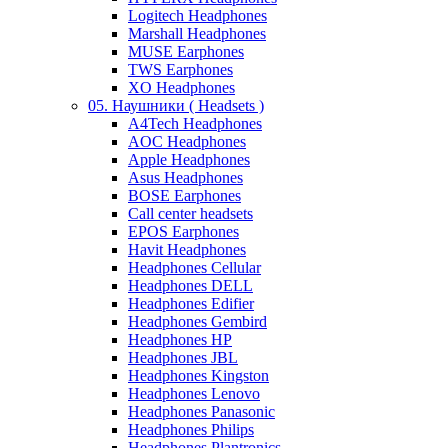
Logitech Headphones
Marshall Headphones
MUSE Earphones
TWS Earphones
XO Headphones
05. Наушники ( Headsets )
A4Tech Headphones
AOC Headphones
Apple Headphones
Asus Headphones
BOSE Earphones
Call center headsets
EPOS Earphones
Havit Headphones
Headphones Cellular
Headphones DELL
Headphones Edifier
Headphones Gembird
Headphones HP
Headphones JBL
Headphones Kingston
Headphones Lenovo
Headphones Panasonic
Headphones Philips
Headphones Plantronics