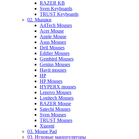
RAZER KB
Sven Keyboards
TRUST Keyboards
02. Мышки
A4Tech Mouses
Acer Mouse
Apple Mouse
Asus Mouses
Dell Mouses
Edifier Mouses
Gembird Mouses
Genius Mouses
Havit mouses
HP
HP Mouses
HYPERX mouses
Lenovo Mouses
Logitech Mouses
RAZER Mouse
Satechi Mouses
Sven Mouses
TRUST Mouses
Xiaomi
03. Mouse Pad
03. Игровые манипуляторы