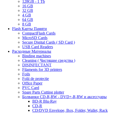
128GB - 1 Tb
16 GB
32 GB
4 GB
64 GB
8 GB
Flash Карты Памяти
CompactFlash Cards
MicroSD Cards
Secure Digital Cards ( SD Card )
USB Card Readers
Расходные Материалы
Binding machines
Cleaning ( Чистящие средства )
DISINFECTANT
Filaments for 3D printers
Foils
Folii de protectie
Office Paper
PVC Card
Spare Parts Cutting plotter
Болванки CD-R,RW - DVD+-R,RW и аксессуары
BD-R Blu-Ray
CD-R
CD/DVD Envelope, Box, Folder, Wallet, Rack