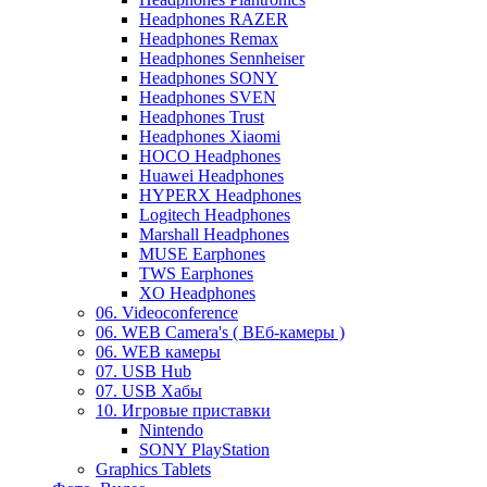
Headphones RAZER
Headphones Remax
Headphones Sennheiser
Headphones SONY
Headphones SVEN
Headphones Trust
Headphones Xiaomi
HOCO Headphones
Huawei Headphones
HYPERX Headphones
Logitech Headphones
Marshall Headphones
MUSE Earphones
TWS Earphones
XO Headphones
06. Videoconference
06. WEB Camera's ( ВЕб-камеры )
06. WEB камеры
07. USB Hub
07. USB Хабы
10. Игровые приставки
Nintendo
SONY PlayStation
Graphics Tablets