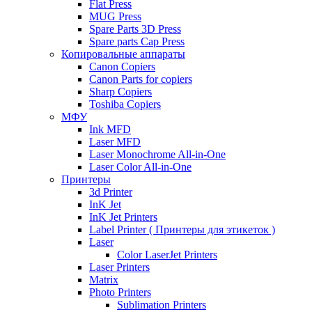
Flat Press
MUG Press
Spare Parts 3D Press
Spare parts Cap Press
Копировальные аппараты
Canon Copiers
Canon Parts for copiers
Sharp Copiers
Toshiba Copiers
МФУ
Ink MFD
Laser MFD
Laser Monochrome All-in-One
Laser Color All-in-One
Принтеры
3d Printer
InK Jet
InK Jet Printers
Label Printer ( Принтеры для этикеток )
Laser
Color LaserJet Printers
Laser Printers
Matrix
Photo Printers
Sublimation Printers