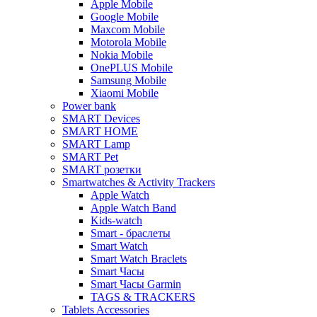
Apple Mobile
Google Mobile
Maxcom Mobile
Motorola Mobile
Nokia Mobile
OnePLUS Mobile
Samsung Mobile
Xiaomi Mobile
Power bank
SMART Devices
SMART HOME
SMART Lamp
SMART Pet
SMART розетки
Smartwatches & Activity Trackers
Apple Watch
Apple Watch Band
Kids-watch
Smart - браслеты
Smart Watch
Smart Watch Braclets
Smart Часы
Smart Часы Garmin
TAGS & TRACKERS
Tablets Accessories