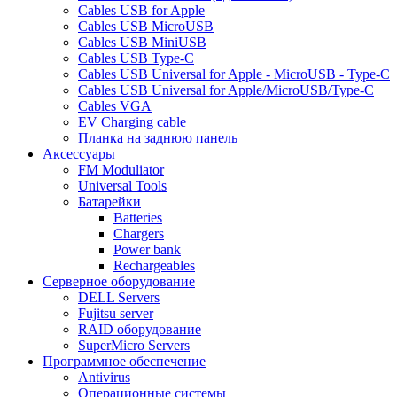
Cables USB for Apple
Cables USB MicroUSB
Cables USB MiniUSB
Cables USB Type-C
Cables USB Universal for Apple - MicroUSB - Type-C
Cables USB Universal for Apple/MicroUSB/Type-C
Cables VGA
EV Charging cable
Планка на заднюю панель
Аксессуары
FM Moduliator
Universal Tools
Батарейки
Batteries
Chargers
Power bank
Rechargeables
Серверное оборудование
DELL Servers
Fujitsu server
RAID оборудование
SuperMicro Servers
Программное обеспечение
Antivirus
Операционные системы