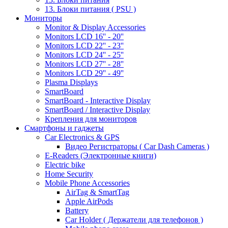
13. Блоки питания ( PSU )
Мониторы
Monitor & Display Accessories
Monitors LCD 16'' - 20''
Monitors LCD 22'' - 23''
Monitors LCD 24'' - 25''
Monitors LCD 27'' - 28''
Monitors LCD 29'' - 49''
Plasma Displays
SmartBoard
SmartBoard - Interactive Display
SmartBoard / Interactive Display
Крепления для мониторов
Смартфоны и гаджеты
Car Electronics & GPS
Видео Регистраторы ( Car Dash Cameras )
E-Readers (Электронные книги)
Electric bike
Home Security
Mobile Phone Accessories
AirTag & SmartTag
Apple AirPods
Battery
Car Holder ( Держатели для телефонов )