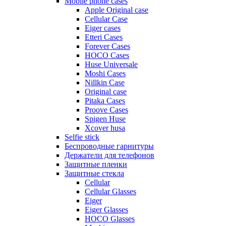
Mobile phone cases
Apple Original case
Cellular Case
Eiger cases
Etteri Cases
Forever Cases
HOCO Cases
Huse Universale
Moshi Cases
Nillkin Case
Original case
Pitaka Cases
Proove Cases
Spigen Huse
Xcover husa
Selfie stick
Беспроводные гарнитуры
Держатели для телефонов
Защитные пленки
Защитные стекла
Cellular
Cellular Glasses
Eiger
Eiger Glasses
HOCO Glasses