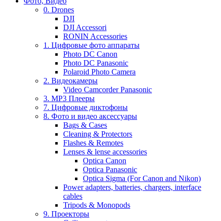
Фото, Видео
0. Drones
DJI
DJI Accessori
RONIN Accessories
1. Цифровые фото аппараты
Photo DC Canon
Photo DC Panasonic
Polaroid Photo Camera
2. Видеокамеры
Video Camcorder Panasonic
3. MP3 Плееры
7. Цифровые диктофоны
8. Фото и видео аксессуары
Bags & Cases
Cleaning & Protectors
Flashes & Remotes
Lenses & lense accessories
Optica Canon
Optica Panasonic
Optica Sigma (For Canon and Nikon)
Power adapters, batteries, chargers, interface
cables
Tripods & Monopods
9. Проекторы