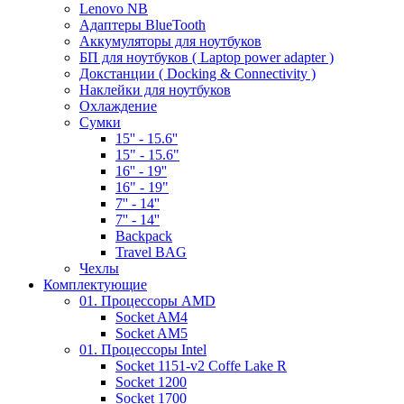
Lenovo NB
Адаптеры BlueTooth
Аккумуляторы для ноутбуков
БП для ноутбуков ( Laptop power adapter )
Докстанции ( Docking & Connectivity )
Наклейки для ноутбуков
Охлаждение
Сумки
15'' - 15.6''
15" - 15.6"
16'' - 19''
16" - 19"
7'' - 14''
7'' - 14''
Backpack
Travel BAG
Чехлы
Комплектующие
01. Процессоры AMD
Socket AM4
Socket AM5
01. Процессоры Intel
Socket 1151-v2 Coffe Lake R
Socket 1200
Socket 1700