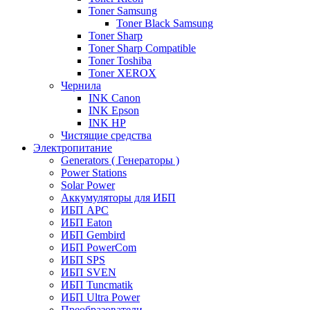
Toner Samsung
Toner Black Samsung
Toner Sharp
Toner Sharp Compatible
Toner Toshiba
Toner XEROX
Чернила
INK Canon
INK Epson
INK HP
Чистящие средства
Электропитание
Generators ( Генераторы )
Power Stations
Solar Power
Аккумуляторы для ИБП
ИБП APC
ИБП Eaton
ИБП Gembird
ИБП PowerCom
ИБП SPS
ИБП SVEN
ИБП Tuncmatik
ИБП Ultra Power
Преобразователи