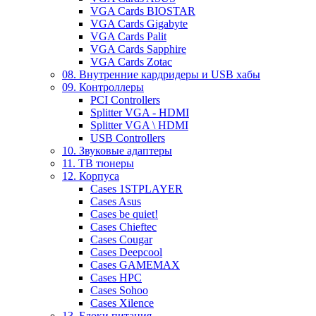
VGA Cards BIOSTAR
VGA Cards Gigabyte
VGA Cards Palit
VGA Cards Sapphire
VGA Cards Zotac
08. Внутренние кардридеры и USB хабы
09. Контроллеры
PCI Controllers
Splitter VGA - HDMI
Splitter VGA \ HDMI
USB Controllers
10. Звуковые адаптеры
11. ТВ тюнеры
12. Корпуса
Cases 1STPLAYER
Cases Asus
Cases be quiet!
Cases Chieftec
Cases Cougar
Cases Deepcool
Cases GAMEMAX
Cases HPC
Cases Sohoo
Cases Xilence
13. Блоки питания