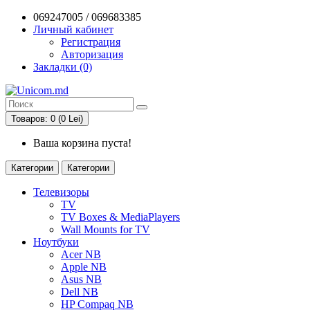
069247005 / 069683385
Личный кабинет
Регистрация
Авторизация
Закладки (0)
Товаров: 0 (0 Lei)
Ваша корзина пуста!
Категории
Категории
Телевизоры
TV
TV Boxes & MediaPlayers
Wall Mounts for TV
Ноутбуки
Acer NB
Apple NB
Asus NB
Dell NB
HP Compaq NB