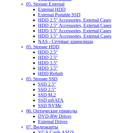
05. Storage External
External HDD
External Portable SSD
HDD 2.5'' Accessories, External Cases
HDD 2.5" Accessories, External Cases
HDD 3.5'' Accessories, External Cases
HDD 3.5" Accessories, External Cases
NAS - Сетевые хранилища
05. Storage HDD
HDD 2.5''
HDD 2.5"
HDD 3.5''
HDD 3.5"
HDD Refurb
05. Storage SSD
SSD 2.5''
SSD 2.5"
SSD M.2
SSD mSATA
SSD NVMe
06. Оптические приводы
DVD-RW Drives
External Drives
07. Видеокарты
VGA Cards ASUS