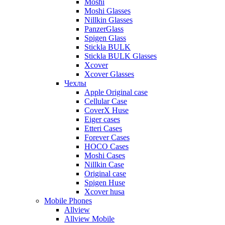
Moshi
Moshi Glasses
Nillkin Glasses
PanzerGlass
Spigen Glass
Stickla BULK
Stickla BULK Glasses
Xcover
Xcover Glasses
Чехлы
Apple Original case
Cellular Case
CoverX Huse
Eiger cases
Etteri Cases
Forever Cases
HOCO Cases
Moshi Cases
Nillkin Case
Original case
Spigen Huse
Xcover husa
Mobile Phones
Allview
Allview Mobile