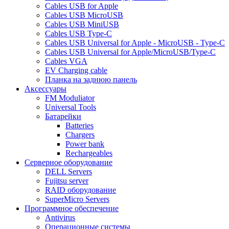
Cables USB for Apple
Cables USB MicroUSB
Cables USB MiniUSB
Cables USB Type-C
Cables USB Universal for Apple - MicroUSB - Type-C
Cables USB Universal for Apple/MicroUSB/Type-C
Cables VGA
EV Charging cable
Планка на заднюю панель
Аксессуары
FM Moduliator
Universal Tools
Батарейки
Batteries
Chargers
Power bank
Rechargeables
Серверное оборудование
DELL Servers
Fujitsu server
RAID оборудование
SuperMicro Servers
Программное обеспечение
Antivirus
Операционные системы