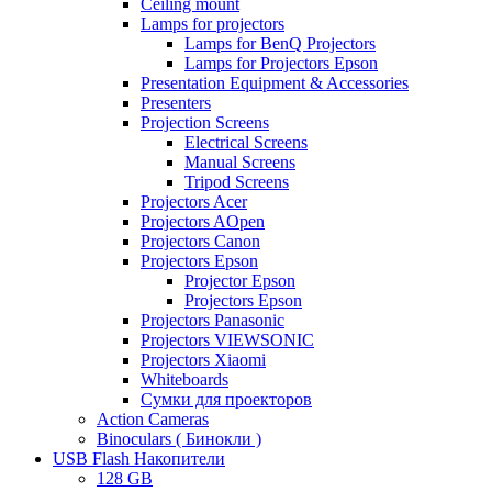
Ceiling mount
Lamps for projectors
Lamps for BenQ Projectors
Lamps for Projectors Epson
Presentation Equipment & Accessories
Presenters
Projection Screens
Electrical Screens
Manual Screens
Tripod Screens
Projectors Acer
Projectors AOpen
Projectors Canon
Projectors Epson
Projector Epson
Projectors Epson
Projectors Panasonic
Projectors VIEWSONIC
Projectors Xiaomi
Whiteboards
Сумки для проекторов
Action Cameras
Binoculars ( Бинокли )
USB Flash Накопители
128 GB