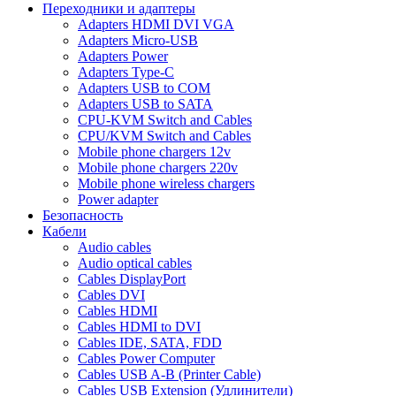
Переходники и адаптеры
Adapters HDMI DVI VGA
Adapters Micro-USB
Adapters Power
Adapters Type-C
Adapters USB to COM
Adapters USB to SATA
CPU-KVM Switch and Cables
CPU/KVM Switch and Cables
Mobile phone chargers 12v
Mobile phone chargers 220v
Mobile phone wireless chargers
Power adapter
Безопасность
Кабели
Audio cables
Audio optical cables
Cables DisplayPort
Cables DVI
Cables HDMI
Cables HDMI to DVI
Cables IDE, SATA, FDD
Cables Power Computer
Cables USB A-B (Printer Cable)
Cables USB Extension (Удлинители)