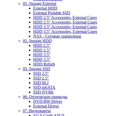
05. Storage External
External HDD
External Portable SSD
HDD 2.5'' Accessories, External Cases
HDD 2.5" Accessories, External Cases
HDD 3.5'' Accessories, External Cases
HDD 3.5" Accessories, External Cases
NAS - Сетевые хранилища
05. Storage HDD
HDD 2.5''
HDD 2.5"
HDD 3.5''
HDD 3.5"
HDD Refurb
05. Storage SSD
SSD 2.5''
SSD 2.5"
SSD M.2
SSD mSATA
SSD NVMe
06. Оптические приводы
DVD-RW Drives
External Drives
07. Видеокарты
VGA Cards ASUS