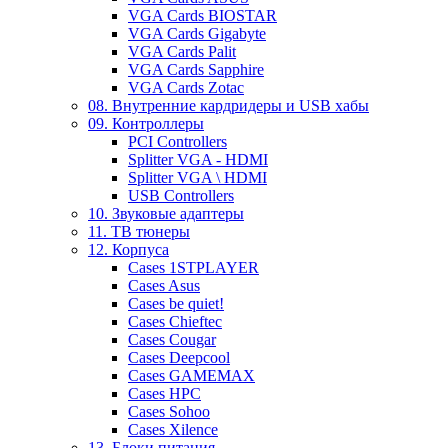
VGA Cards BIOSTAR
VGA Cards Gigabyte
VGA Cards Palit
VGA Cards Sapphire
VGA Cards Zotac
08. Внутренние кардридеры и USB хабы
09. Контроллеры
PCI Controllers
Splitter VGA - HDMI
Splitter VGA \ HDMI
USB Controllers
10. Звуковые адаптеры
11. ТВ тюнеры
12. Корпуса
Cases 1STPLAYER
Cases Asus
Cases be quiet!
Cases Chieftec
Cases Cougar
Cases Deepcool
Cases GAMEMAX
Cases HPC
Cases Sohoo
Cases Xilence
13. Блоки питания