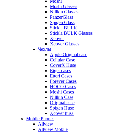
Moshi
Moshi Glasses
Nillkin Glasses
PanzerGlass
Spigen Glass
Stickla BULK
Stickla BULK Glasses
Xcover
Xcover Glasses
Чехлы
Apple Original case
Cellular Case
CoverX Huse
Eiger cases
Etteri Cases
Forever Cases
HOCO Cases
Moshi Cases
Nillkin Case
Original case
Spigen Huse
Xcover husa
Mobile Phones
Allview
Allview Mobile