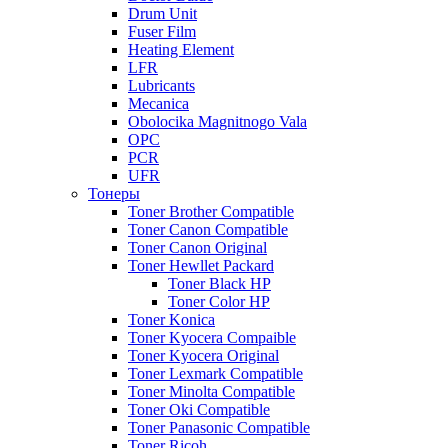
Drum Unit
Fuser Film
Heating Element
LFR
Lubricants
Mecanica
Obolocika Magnitnogo Vala
OPC
PCR
UFR
Тонеры
Toner Brother Compatible
Toner Canon Compatible
Toner Canon Original
Toner Hewllet Packard
Toner Black HP
Toner Color HP
Toner Konica
Toner Kyocera Compaible
Toner Kyocera Original
Toner Lexmark Compatible
Toner Minolta Compatible
Toner Oki Compatible
Toner Panasonic Compatible
Toner Ricoh