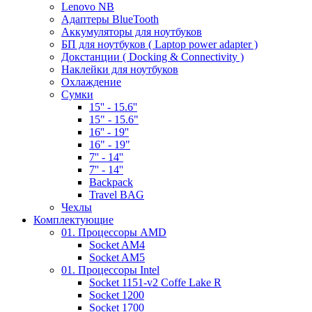
Lenovo NB
Адаптеры BlueTooth
Аккумуляторы для ноутбуков
БП для ноутбуков ( Laptop power adapter )
Докстанции ( Docking & Connectivity )
Наклейки для ноутбуков
Охлаждение
Сумки
15'' - 15.6''
15" - 15.6"
16'' - 19''
16" - 19"
7'' - 14''
7'' - 14''
Backpack
Travel BAG
Чехлы
Комплектующие
01. Процессоры AMD
Socket AM4
Socket AM5
01. Процессоры Intel
Socket 1151-v2 Coffe Lake R
Socket 1200
Socket 1700