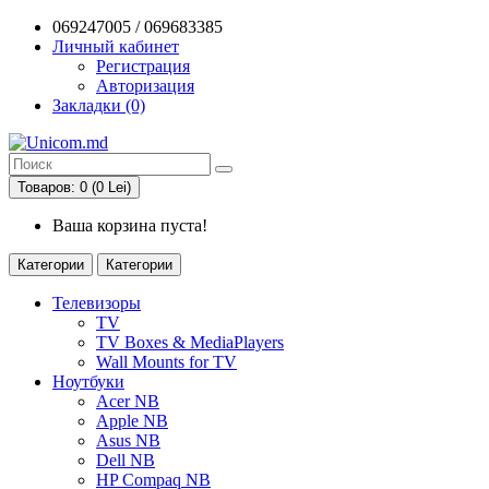
069247005 / 069683385
Личный кабинет
Регистрация
Авторизация
Закладки (0)
Товаров: 0 (0 Lei)
Ваша корзина пуста!
Категории
Категории
Телевизоры
TV
TV Boxes & MediaPlayers
Wall Mounts for TV
Ноутбуки
Acer NB
Apple NB
Asus NB
Dell NB
HP Compaq NB