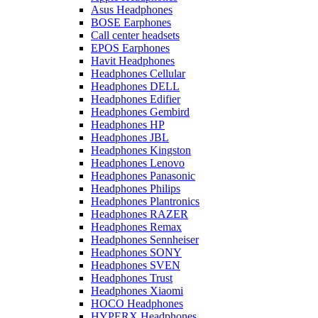
Asus Headphones
BOSE Earphones
Call center headsets
EPOS Earphones
Havit Headphones
Headphones Cellular
Headphones DELL
Headphones Edifier
Headphones Gembird
Headphones HP
Headphones JBL
Headphones Kingston
Headphones Lenovo
Headphones Panasonic
Headphones Philips
Headphones Plantronics
Headphones RAZER
Headphones Remax
Headphones Sennheiser
Headphones SONY
Headphones SVEN
Headphones Trust
Headphones Xiaomi
HOCO Headphones
HYPERX Headphones