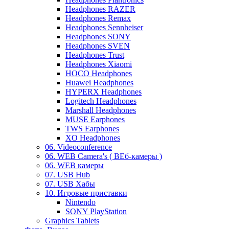
Headphones RAZER
Headphones Remax
Headphones Sennheiser
Headphones SONY
Headphones SVEN
Headphones Trust
Headphones Xiaomi
HOCO Headphones
Huawei Headphones
HYPERX Headphones
Logitech Headphones
Marshall Headphones
MUSE Earphones
TWS Earphones
XO Headphones
06. Videoconference
06. WEB Camera's ( ВЕб-камеры )
06. WEB камеры
07. USB Hub
07. USB Хабы
10. Игровые приставки
Nintendo
SONY PlayStation
Graphics Tablets