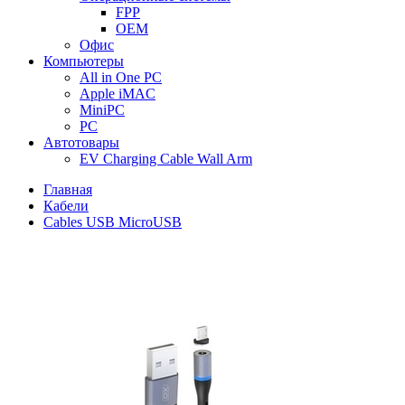
FPP
OEM
Офис
Компьютеры
All in One PC
Apple iMAC
MiniPC
PC
Автотовары
EV Charging Cable Wall Arm
Главная
Кабели
Cables USB MicroUSB