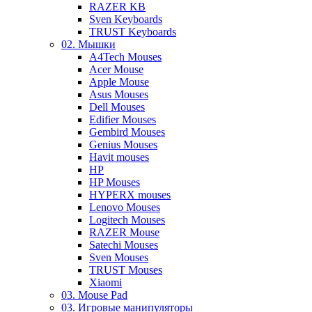
RAZER KB
Sven Keyboards
TRUST Keyboards
02. Мышки
A4Tech Mouses
Acer Mouse
Apple Mouse
Asus Mouses
Dell Mouses
Edifier Mouses
Gembird Mouses
Genius Mouses
Havit mouses
HP
HP Mouses
HYPERX mouses
Lenovo Mouses
Logitech Mouses
RAZER Mouse
Satechi Mouses
Sven Mouses
TRUST Mouses
Xiaomi
03. Mouse Pad
03. Игровые манипуляторы