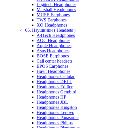
Logitech Headphones
Marshall Headphones
MUSE Earphones
TWS Earphones
XO Headphones
05. Наушники ( Headsets )
A4Tech Headphones
AOC Headphones
Apple Headphones
Asus Headphones
BOSE Earphones
Call center headsets
EPOS Earphones
Havit Headphones
Headphones Cellular
Headphones DELL
Headphones Edifier
Headphones Gembird
Headphones HP
Headphones JBL
Headphones Kingston
Headphones Lenovo
Headphones Panasonic
Headphones Philips
Headphones Plantronics