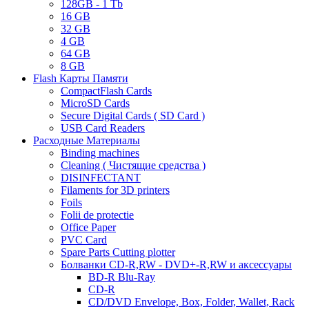
128GB - 1 Tb
16 GB
32 GB
4 GB
64 GB
8 GB
Flash Карты Памяти
CompactFlash Cards
MicroSD Cards
Secure Digital Cards ( SD Card )
USB Card Readers
Расходные Материалы
Binding machines
Cleaning ( Чистящие средства )
DISINFECTANT
Filaments for 3D printers
Foils
Folii de protectie
Office Paper
PVC Card
Spare Parts Cutting plotter
Болванки CD-R,RW - DVD+-R,RW и аксессуары
BD-R Blu-Ray
CD-R
CD/DVD Envelope, Box, Folder, Wallet, Rack