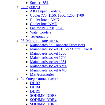
Socket 1851
02. Куллеры
AIO Liquid Cooling
Cooler 775, 1156, 1366, 1200, 1700
Cooler Intel - AMD
Cooler Intel/AMD
Fan for PC Case, PSU
Water Coolers
Термопаста
03. Материнские платы
Mainboards SoC onboard Processors
Mainboards socket 1151-v2 Coffe Lake R
Mainboards socket 1200
Mainboards socket 1700
Mainboards socket 1851
Mainboards socket AM4
Mainboards socket AM5
MB Accessories
04. Оперативная память
DDR3
DDR4
DDR5
SODIMM DDR3
SODIMM DDR4
SODIMM DDR5