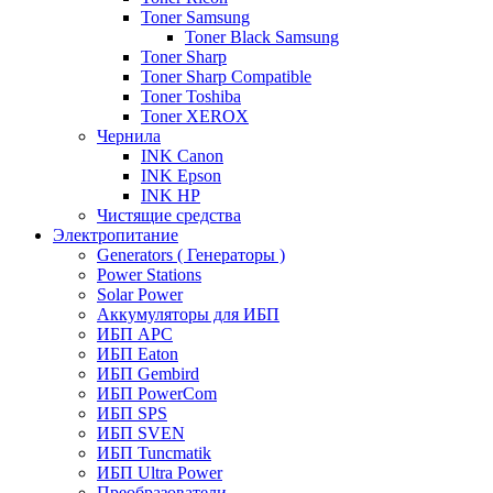
Toner Samsung
Toner Black Samsung
Toner Sharp
Toner Sharp Compatible
Toner Toshiba
Toner XEROX
Чернила
INK Canon
INK Epson
INK HP
Чистящие средства
Электропитание
Generators ( Генераторы )
Power Stations
Solar Power
Аккумуляторы для ИБП
ИБП APC
ИБП Eaton
ИБП Gembird
ИБП PowerCom
ИБП SPS
ИБП SVEN
ИБП Tuncmatik
ИБП Ultra Power
Преобразователи