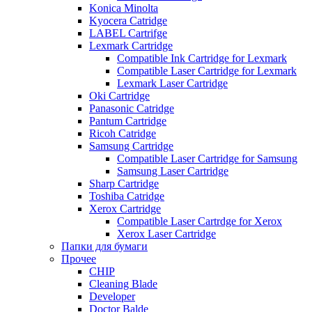
Konica Minolta
Kyocera Catridge
LABEL Cartrifge
Lexmark Cartridge
Compatible Ink Cartridge for Lexmark
Compatible Laser Cartridge for Lexmark
Lexmark Laser Cartridge
Oki Cartridge
Panasonic Catridge
Pantum Cartridge
Ricoh Catridge
Samsung Cartridge
Compatible Laser Cartridge for Samsung
Samsung Laser Cartridge
Sharp Cartridge
Toshiba Catridge
Xerox Cartridge
Compatible Laser Cartrdge for Xerox
Xerox Laser Cartridge
Папки для бумаги
Прочее
CHIP
Cleaning Blade
Developer
Doctor Balde