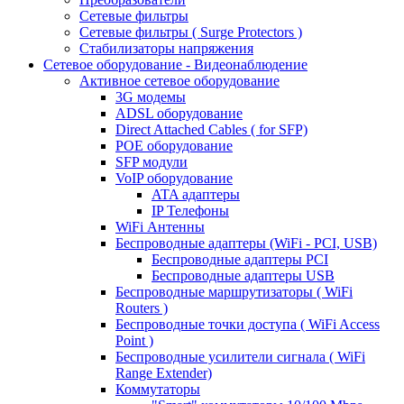
Сетевые фильтры
Сетевые фильтры ( Surge Protectors )
Стабилизаторы напряжения
Сетевое оборудование - Видеонаблюдение
Активное сетевое оборудование
3G модемы
ADSL оборудование
Direct Attached Cables ( for SFP)
POE оборудование
SFP модули
VoIP оборудование
ATA адаптеры
IP Телефоны
WiFi Антенны
Беспроводные адаптеры (WiFi - PCI, USB)
Беспроводные адаптеры PCI
Беспроводные адаптеры USB
Беспроводные маршрутизаторы ( WiFi
Routers )
Беспроводные точки доступа ( WiFi Access
Point )
Беспроводные усилители сигнала ( WiFi
Range Extender)
Коммутаторы