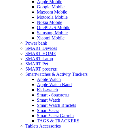
Apple Mobile
Google Mobile
Maxcom Mobile
Motorola Mobile
Nokia Mobile
OnePLUS Mobile
Samsung Mobile
Xiaomi Mobile
Power bank
SMART Devices
SMART HOME
SMART Lamp
SMART Pet
SMART розетки
Smartwatches & Activity Trackers
Apple Watch
Apple Watch Band
Kids-watch
Smart - браслеты
Smart Watch
Smart Watch Braclets
Smart Часы
Smart Часы Garmin
TAGS & TRACKERS
Tablets Accessories