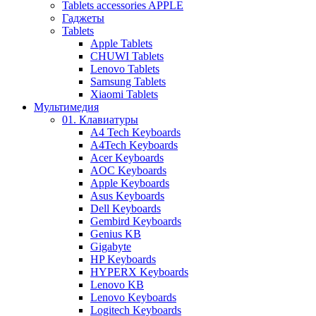
Tablets accessories APPLE
Гаджеты
Tablets
Apple Tablets
CHUWI Tablets
Lenovo Tablets
Samsung Tablets
Xiaomi Tablets
Мультимедия
01. Клавиатуры
A4 Tech Keyboards
A4Tech Keyboards
Acer Keyboards
AOC Keyboards
Apple Keyboards
Asus Keyboards
Dell Keyboards
Gembird Keyboards
Genius KB
Gigabyte
HP Keyboards
HYPERX Keyboards
Lenovo KB
Lenovo Keyboards
Logitech Keyboards