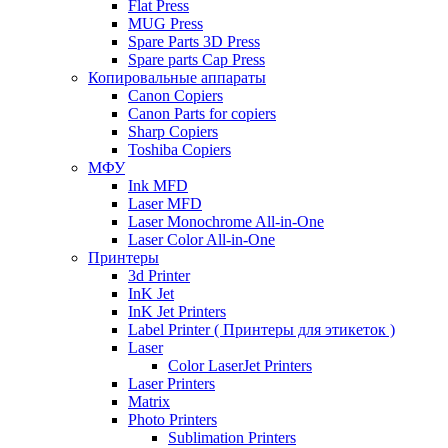
Flat Press
MUG Press
Spare Parts 3D Press
Spare parts Cap Press
Копировальные аппараты
Canon Copiers
Canon Parts for copiers
Sharp Copiers
Toshiba Copiers
МФУ
Ink MFD
Laser MFD
Laser Monochrome All-in-One
Laser Color All-in-One
Принтеры
3d Printer
InK Jet
InK Jet Printers
Label Printer ( Принтеры для этикеток )
Laser
Color LaserJet Printers
Laser Printers
Matrix
Photo Printers
Sublimation Printers