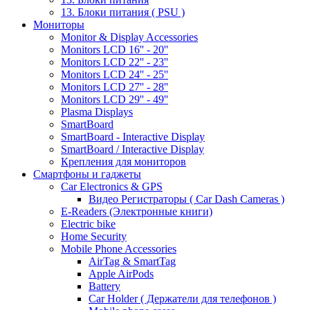
13. Блоки питания ( PSU )
Мониторы
Monitor & Display Accessories
Monitors LCD 16'' - 20''
Monitors LCD 22'' - 23''
Monitors LCD 24'' - 25''
Monitors LCD 27'' - 28''
Monitors LCD 29'' - 49''
Plasma Displays
SmartBoard
SmartBoard - Interactive Display
SmartBoard / Interactive Display
Крепления для мониторов
Смартфоны и гаджеты
Car Electronics & GPS
Видео Регистраторы ( Car Dash Cameras )
E-Readers (Электронные книги)
Electric bike
Home Security
Mobile Phone Accessories
AirTag & SmartTag
Apple AirPods
Battery
Car Holder ( Держатели для телефонов )