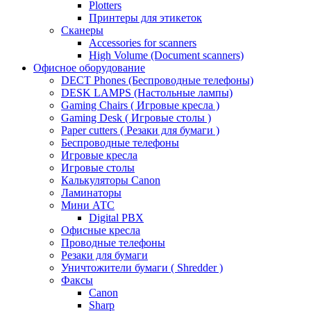
Plotters
Принтеры для этикеток
Сканеры
Accessories for scanners
High Volume (Document scanners)
Офисное оборудование
DECT Phones (Беспроводные телефоны)
DESK LAMPS (Настольные лампы)
Gaming Chairs ( Игровые кресла )
Gaming Desk ( Игровые столы )
Paper cutters ( Резаки для бумаги )
Беспроводные телефоны
Игровые кресла
Игровые столы
Калькуляторы Canon
Ламинаторы
Мини АТС
Digital PBX
Офисные кресла
Проводные телефоны
Резаки для бумаги
Уничтожители бумаги ( Shredder )
Факсы
Canon
Sharp