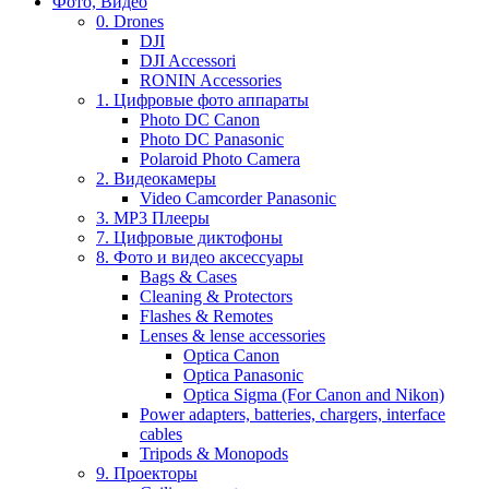
Фото, Видео
0. Drones
DJI
DJI Accessori
RONIN Accessories
1. Цифровые фото аппараты
Photo DC Canon
Photo DC Panasonic
Polaroid Photo Camera
2. Видеокамеры
Video Camcorder Panasonic
3. MP3 Плееры
7. Цифровые диктофоны
8. Фото и видео аксессуары
Bags & Cases
Cleaning & Protectors
Flashes & Remotes
Lenses & lense accessories
Optica Canon
Optica Panasonic
Optica Sigma (For Canon and Nikon)
Power adapters, batteries, chargers, interface
cables
Tripods & Monopods
9. Проекторы