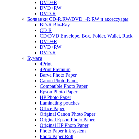
DVD+R
DVD+RW
DVD-R
Болванки CD-R,RW/DVD+-R,RW и аксессуары
BD-R Blu-Ray
CD-R
CD/DVD Envelope, Box, Folder, Wallet, Rack
DVD+R
DVD+RW
DVD-R
Бумага
4Print
4Print Premium
Barva Photo Paper
Canon Photo Paper
Compatible Photo Paper
Epson Photo Paper
HP Photo Paper
Laminating pouches
Office Paper
Original Canon Photo Paper
Original Epson Photo Paper
Original HP Photo Paper
Photo Paper ink system
Photo Paper Roll