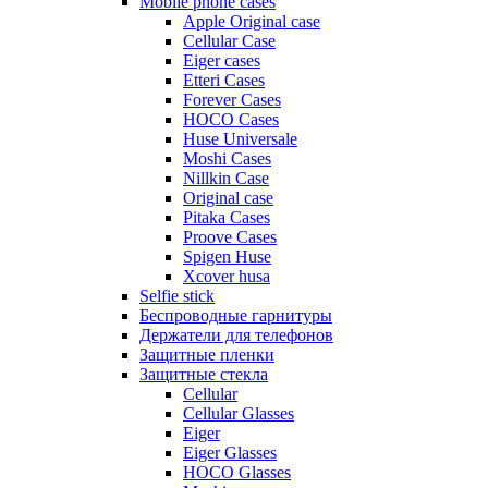
Mobile phone cases
Apple Original case
Cellular Case
Eiger cases
Etteri Cases
Forever Cases
HOCO Cases
Huse Universale
Moshi Cases
Nillkin Case
Original case
Pitaka Cases
Proove Cases
Spigen Huse
Xcover husa
Selfie stick
Беспроводные гарнитуры
Держатели для телефонов
Защитные пленки
Защитные стекла
Cellular
Cellular Glasses
Eiger
Eiger Glasses
HOCO Glasses