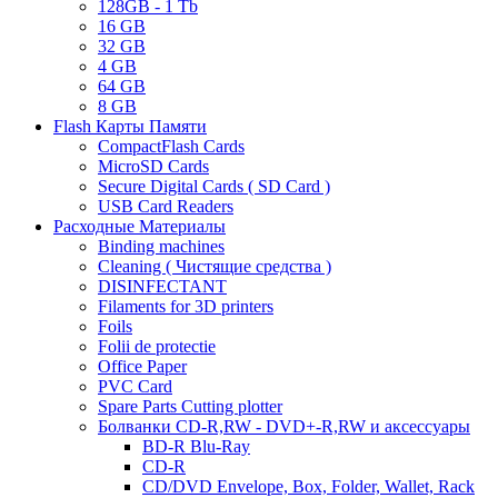
128GB - 1 Tb
16 GB
32 GB
4 GB
64 GB
8 GB
Flash Карты Памяти
CompactFlash Cards
MicroSD Cards
Secure Digital Cards ( SD Card )
USB Card Readers
Расходные Материалы
Binding machines
Cleaning ( Чистящие средства )
DISINFECTANT
Filaments for 3D printers
Foils
Folii de protectie
Office Paper
PVC Card
Spare Parts Cutting plotter
Болванки CD-R,RW - DVD+-R,RW и аксессуары
BD-R Blu-Ray
CD-R
CD/DVD Envelope, Box, Folder, Wallet, Rack