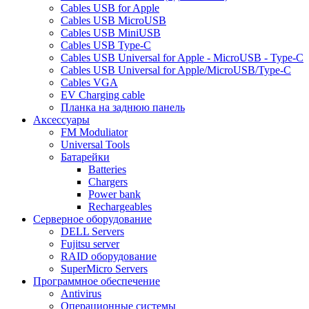
Cables USB for Apple
Cables USB MicroUSB
Cables USB MiniUSB
Cables USB Type-C
Cables USB Universal for Apple - MicroUSB - Type-C
Cables USB Universal for Apple/MicroUSB/Type-C
Cables VGA
EV Charging cable
Планка на заднюю панель
Аксессуары
FM Moduliator
Universal Tools
Батарейки
Batteries
Chargers
Power bank
Rechargeables
Серверное оборудование
DELL Servers
Fujitsu server
RAID оборудование
SuperMicro Servers
Программное обеспечение
Antivirus
Операционные системы