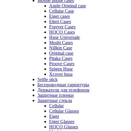
Mobile phone cases
Apple Original case
Cellular Case
Eiger cases
Etteri Cases
Forever Cases
HOCO Cases
Huse Universale
Moshi Cases
Nillkin Case
Original case
Pitaka Cases
Proove Cases
Spigen Huse
Xcover husa
Selfie stick
Беспроводные гарнитуры
Держатели для телефонов
Защитные пленки
Защитные стекла
Cellular
Cellular Glasses
Eiger
Eiger Glasses
HOCO Glasses