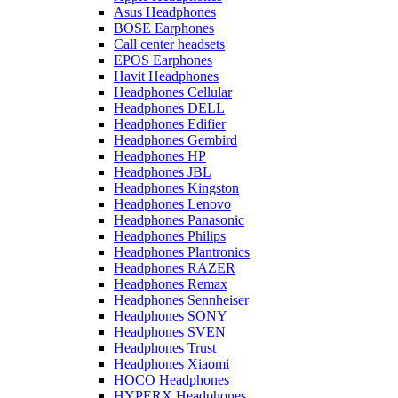
Asus Headphones
BOSE Earphones
Call center headsets
EPOS Earphones
Havit Headphones
Headphones Cellular
Headphones DELL
Headphones Edifier
Headphones Gembird
Headphones HP
Headphones JBL
Headphones Kingston
Headphones Lenovo
Headphones Panasonic
Headphones Philips
Headphones Plantronics
Headphones RAZER
Headphones Remax
Headphones Sennheiser
Headphones SONY
Headphones SVEN
Headphones Trust
Headphones Xiaomi
HOCO Headphones
HYPERX Headphones