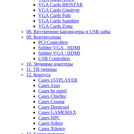
VGA Cards BIOSTAR
VGA Cards Gigabyte
VGA Cards Palit
VGA Cards Sapphire
VGA Cards Zotac
08. Внутренние кардридеры и USB хабы
09. Контроллеры
PCI Controllers
Splitter VGA - HDMI
Splitter VGA \ HDMI
USB Controllers
10. Звуковые адаптеры
11. ТВ тюнеры
12. Корпуса
Cases 1STPLAYER
Cases Asus
Cases be quiet!
Cases Chieftec
Cases Cougar
Cases Deepcool
Cases GAMEMAX
Cases HPC
Cases Sohoo
Cases Xilence
13. Блоки питания