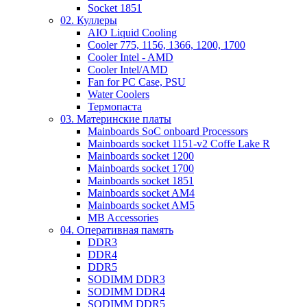
Socket 1851
02. Куллеры
AIO Liquid Cooling
Cooler 775, 1156, 1366, 1200, 1700
Cooler Intel - AMD
Cooler Intel/AMD
Fan for PC Case, PSU
Water Coolers
Термопаста
03. Материнские платы
Mainboards SoC onboard Processors
Mainboards socket 1151-v2 Coffe Lake R
Mainboards socket 1200
Mainboards socket 1700
Mainboards socket 1851
Mainboards socket AM4
Mainboards socket AM5
MB Accessories
04. Оперативная память
DDR3
DDR4
DDR5
SODIMM DDR3
SODIMM DDR4
SODIMM DDR5