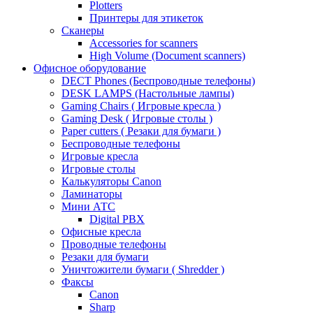
Plotters
Принтеры для этикеток
Сканеры
Accessories for scanners
High Volume (Document scanners)
Офисное оборудование
DECT Phones (Беспроводные телефоны)
DESK LAMPS (Настольные лампы)
Gaming Chairs ( Игровые кресла )
Gaming Desk ( Игровые столы )
Paper cutters ( Резаки для бумаги )
Беспроводные телефоны
Игровые кресла
Игровые столы
Калькуляторы Canon
Ламинаторы
Мини АТС
Digital PBX
Офисные кресла
Проводные телефоны
Резаки для бумаги
Уничтожители бумаги ( Shredder )
Факсы
Canon
Sharp