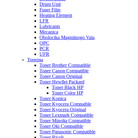
Drum Unit
Fuser Film
Heating Element
LFR
Lubricants
Mecanica
Obolocika Magnitnogo Vala
OPC
PCR
UFR
Тонеры
Toner Brother Compatible
Toner Canon Compatible
Toner Canon Original
Toner Hewllet Packard
Toner Black HP
Toner Color HP
Toner Konica
Toner Kyocera Compaible
Toner Kyocera Original
Toner Lexmark Compatible
Toner Minolta Compatible
Toner Oki Compatible
Toner Panasonic Compatible
Toner Ricoh