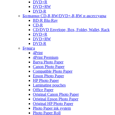
DVD+R
DVD+RW
DVD-R
Болванки CD-R,RW/DVD+-R,RW и аксессуары
BD-R Blu-Ray
CD-R
CD/DVD Envelope, Box, Folder, Wallet, Rack
DVD+R
DVD+RW
DVD-R
Бумага
4Print
4Print Premium
Barva Photo Paper
Canon Photo Paper
Compatible Photo Paper
Epson Photo Paper
HP Photo Paper
Laminating pouches
Office Paper
Original Canon Photo Paper
Original Epson Photo Paper
Original HP Photo Paper
Photo Paper ink system
Photo Paper Roll