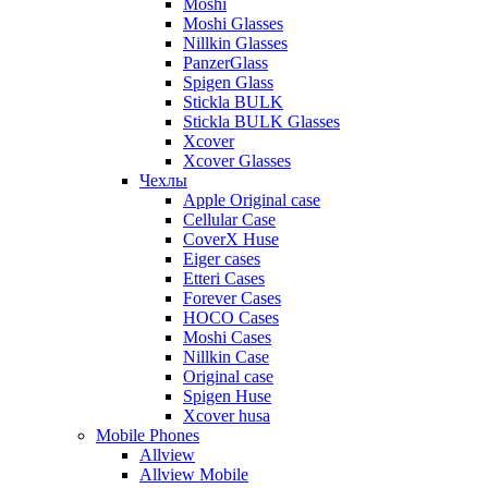
Moshi
Moshi Glasses
Nillkin Glasses
PanzerGlass
Spigen Glass
Stickla BULK
Stickla BULK Glasses
Xcover
Xcover Glasses
Чехлы
Apple Original case
Cellular Case
CoverX Huse
Eiger cases
Etteri Cases
Forever Cases
HOCO Cases
Moshi Cases
Nillkin Case
Original case
Spigen Huse
Xcover husa
Mobile Phones
Allview
Allview Mobile