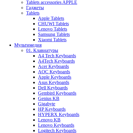
Tablets accessories APPLE
Гаджеты
Tablets
Apple Tablets
CHUWI Tablets
Lenovo Tablets
Samsung Tablets
Xiaomi Tablets
Мультимедия
01. Клавиатуры
A4 Tech Keyboards
A4Tech Keyboards
Acer Keyboards
AOC Keyboards
Apple Keyboards
Asus Keyboards
Dell Keyboards
Gembird Keyboards
Genius KB
Gigabyte
HP Keyboards
HYPERX Keyboards
Lenovo KB
Lenovo Keyboards
Logitech Keyboards