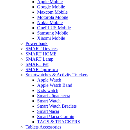
Apple Mobile
Google Mobile
Maxcom Mobile
Motorola Mobile
Nokia Mobile
OnePLUS Mobile
Samsung Mobile
Xiaomi Mobile
Power bank
SMART Devices
SMART HOME
SMART Lamp
SMART Pet
SMART розетки
Smartwatches & Activity Trackers
Apple Watch
Apple Watch Band
Kids-watch
Smart - браслеты
Smart Watch
Smart Watch Braclets
Smart Часы
Smart Часы Garmin
TAGS & TRACKERS
Tablets Accessories