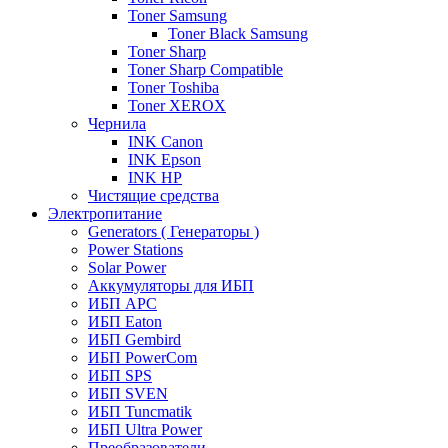
Toner Samsung
Toner Black Samsung
Toner Sharp
Toner Sharp Compatible
Toner Toshiba
Toner XEROX
Чернила
INK Canon
INK Epson
INK HP
Чистящие средства
Электропитание
Generators ( Генераторы )
Power Stations
Solar Power
Аккумуляторы для ИБП
ИБП APC
ИБП Eaton
ИБП Gembird
ИБП PowerCom
ИБП SPS
ИБП SVEN
ИБП Tuncmatik
ИБП Ultra Power
Преобразователи