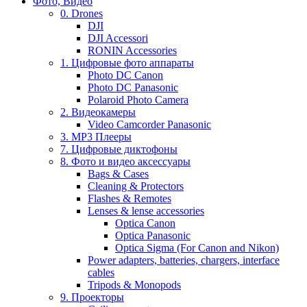
Фото, Видео
0. Drones
DJI
DJI Accessori
RONIN Accessories
1. Цифровые фото аппараты
Photo DC Canon
Photo DC Panasonic
Polaroid Photo Camera
2. Видеокамеры
Video Camcorder Panasonic
3. MP3 Плееры
7. Цифровые диктофоны
8. Фото и видео аксессуары
Bags & Cases
Cleaning & Protectors
Flashes & Remotes
Lenses & lense accessories
Optica Canon
Optica Panasonic
Optica Sigma (For Canon and Nikon)
Power adapters, batteries, chargers, interface
cables
Tripods & Monopods
9. Проекторы