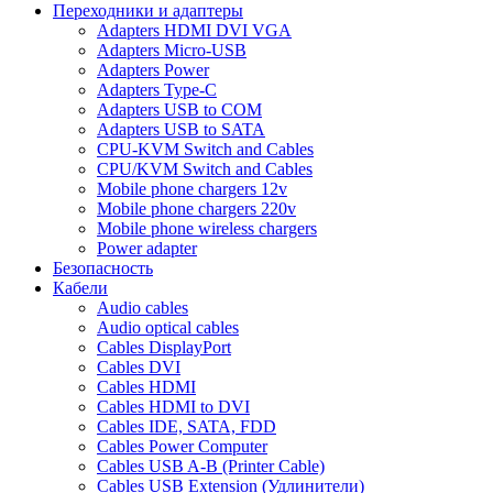
Переходники и адаптеры
Adapters HDMI DVI VGA
Adapters Micro-USB
Adapters Power
Adapters Type-C
Adapters USB to COM
Adapters USB to SATA
CPU-KVM Switch and Cables
CPU/KVM Switch and Cables
Mobile phone chargers 12v
Mobile phone chargers 220v
Mobile phone wireless chargers
Power adapter
Безопасность
Кабели
Audio cables
Audio optical cables
Cables DisplayPort
Cables DVI
Cables HDMI
Cables HDMI to DVI
Cables IDE, SATA, FDD
Cables Power Computer
Cables USB A-B (Printer Cable)
Cables USB Extension (Удлинители)