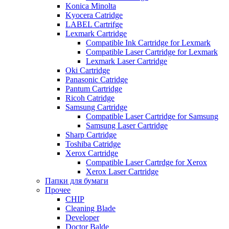
Konica Minolta
Kyocera Catridge
LABEL Cartrifge
Lexmark Cartridge
Compatible Ink Cartridge for Lexmark
Compatible Laser Cartridge for Lexmark
Lexmark Laser Cartridge
Oki Cartridge
Panasonic Catridge
Pantum Cartridge
Ricoh Catridge
Samsung Cartridge
Compatible Laser Cartridge for Samsung
Samsung Laser Cartridge
Sharp Cartridge
Toshiba Catridge
Xerox Cartridge
Compatible Laser Cartrdge for Xerox
Xerox Laser Cartridge
Папки для бумаги
Прочее
CHIP
Cleaning Blade
Developer
Doctor Balde