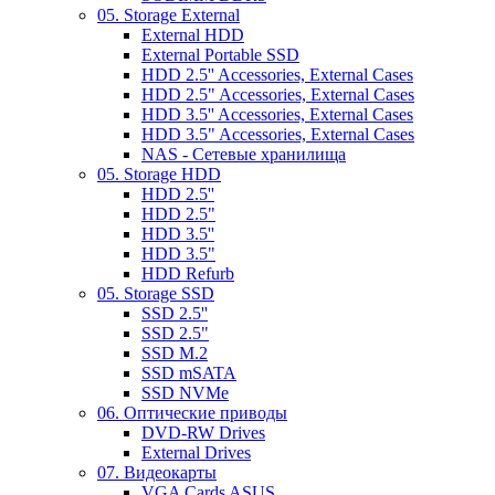
05. Storage External
External HDD
External Portable SSD
HDD 2.5'' Accessories, External Cases
HDD 2.5" Accessories, External Cases
HDD 3.5'' Accessories, External Cases
HDD 3.5" Accessories, External Cases
NAS - Сетевые хранилища
05. Storage HDD
HDD 2.5''
HDD 2.5"
HDD 3.5''
HDD 3.5"
HDD Refurb
05. Storage SSD
SSD 2.5''
SSD 2.5"
SSD M.2
SSD mSATA
SSD NVMe
06. Оптические приводы
DVD-RW Drives
External Drives
07. Видеокарты
VGA Cards ASUS