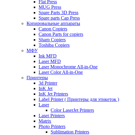
Flat Press
MUG Press
Spare Parts 3D Press
Spare parts Cap Press
Копировальные аппараты
Canon Copiers
Canon Parts for copiers
Sharp Copiers
Toshiba Copiers
МФУ
Ink MFD
Laser MFD
Laser Monochrome All-in-One
Laser Color All-in-One
Принтеры
3d Printer
InK Jet
InK Jet Printers
Label Printer ( Принтеры для этикеток )
Laser
Color LaserJet Printers
Laser Printers
Matrix
Photo Printers
Sublimation Printers