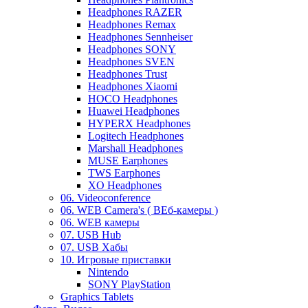
Headphones RAZER
Headphones Remax
Headphones Sennheiser
Headphones SONY
Headphones SVEN
Headphones Trust
Headphones Xiaomi
HOCO Headphones
Huawei Headphones
HYPERX Headphones
Logitech Headphones
Marshall Headphones
MUSE Earphones
TWS Earphones
XO Headphones
06. Videoconference
06. WEB Camera's ( ВЕб-камеры )
06. WEB камеры
07. USB Hub
07. USB Хабы
10. Игровые приставки
Nintendo
SONY PlayStation
Graphics Tablets