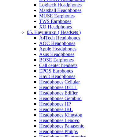
Logitech Headphones
Marshall Headphones
MUSE Earphones
TWS Earphones
XO Headphones
05. Наушники ( Headsets )
A4Tech Headphones
AOC Headphones
Apple Headphones
Asus Headphones
BOSE Earphones
Call center headsets
EPOS Earphones
Havit Headphones
Headphones Cellular
Headphones DELL
Headphones Edifier
Headphones Gembird
Headphones HP
Headphones JBL
Headphones Kingston
Headphones Lenovo
Headphones Panasonic
Headphones Philips
Headphones Plantronics