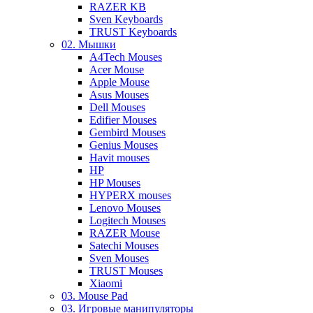
RAZER KB
Sven Keyboards
TRUST Keyboards
02. Мышки
A4Tech Mouses
Acer Mouse
Apple Mouse
Asus Mouses
Dell Mouses
Edifier Mouses
Gembird Mouses
Genius Mouses
Havit mouses
HP
HP Mouses
HYPERX mouses
Lenovo Mouses
Logitech Mouses
RAZER Mouse
Satechi Mouses
Sven Mouses
TRUST Mouses
Xiaomi
03. Mouse Pad
03. Игровые манипуляторы