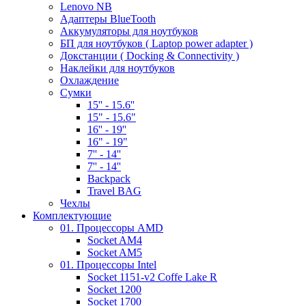
Lenovo NB
Адаптеры BlueTooth
Аккумуляторы для ноутбуков
БП для ноутбуков ( Laptop power adapter )
Докстанции ( Docking & Connectivity )
Наклейки для ноутбуков
Охлаждение
Сумки
15'' - 15.6''
15" - 15.6"
16'' - 19''
16" - 19"
7'' - 14''
7'' - 14''
Backpack
Travel BAG
Чехлы
Комплектующие
01. Процессоры AMD
Socket AM4
Socket AM5
01. Процессоры Intel
Socket 1151-v2 Coffe Lake R
Socket 1200
Socket 1700