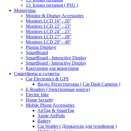
13. Блоки питания ( PSU )
Мониторы
Monitor & Display Accessories
Monitors LCD 16'' - 20''
Monitors LCD 22'' - 23''
Monitors LCD 24'' - 25''
Monitors LCD 27'' - 28''
Monitors LCD 29'' - 49''
Plasma Displays
SmartBoard
SmartBoard - Interactive Display
SmartBoard / Interactive Display
Крепления для мониторов
Смартфоны и гаджеты
Car Electronics & GPS
Видео Регистраторы ( Car Dash Cameras )
E-Readers (Электронные книги)
Electric bike
Home Security
Mobile Phone Accessories
AirTag & SmartTag
Apple AirPods
Battery
Car Holder ( Держатели для телефонов )