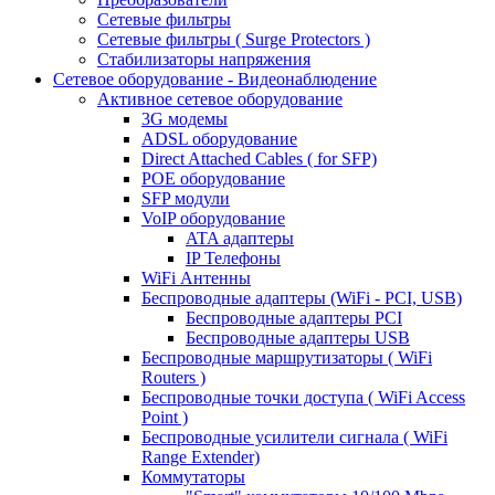
Сетевые фильтры
Сетевые фильтры ( Surge Protectors )
Стабилизаторы напряжения
Сетевое оборудование - Видеонаблюдение
Активное сетевое оборудование
3G модемы
ADSL оборудование
Direct Attached Cables ( for SFP)
POE оборудование
SFP модули
VoIP оборудование
ATA адаптеры
IP Телефоны
WiFi Антенны
Беспроводные адаптеры (WiFi - PCI, USB)
Беспроводные адаптеры PCI
Беспроводные адаптеры USB
Беспроводные маршрутизаторы ( WiFi
Routers )
Беспроводные точки доступа ( WiFi Access
Point )
Беспроводные усилители сигнала ( WiFi
Range Extender)
Коммутаторы