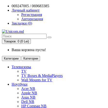
069247005 / 069683385
Личный кабинет
Регистрация
Авторизация
Закладки (0)
Товаров: 0 (0 Lei)
Ваша корзина пуста!
Категории
Категории
Телевизоры
TV
TV Boxes & MediaPlayers
Wall Mounts for TV
Ноутбуки
Acer NB
Apple NB
Asus NB
Dell NB
HP Compaq NB