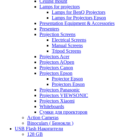
Ceiling mount
Lamps for projectors
Lamps for BenQ Projectors
Lamps for Projectors Epson
Presentation Equipment & Accessories
Presenters
Projection Screens
Electrical Screens
Manual Screens
Tripod Screens
Projectors Acer
Projectors AOpen
Projectors Canon
Projectors Epson
Projector Epson
Projectors Epson
Projectors Panasonic
Projectors VIEWSONIC
Projectors Xiaomi
Whiteboards
Сумки для проекторов
Action Cameras
Binoculars ( Бинокли )
USB Flash Накопители
128 GB