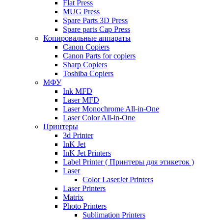
Flat Press
MUG Press
Spare Parts 3D Press
Spare parts Cap Press
Копировальные аппараты
Canon Copiers
Canon Parts for copiers
Sharp Copiers
Toshiba Copiers
МФУ
Ink MFD
Laser MFD
Laser Monochrome All-in-One
Laser Color All-in-One
Принтеры
3d Printer
InK Jet
InK Jet Printers
Label Printer ( Принтеры для этикеток )
Laser
Color LaserJet Printers
Laser Printers
Matrix
Photo Printers
Sublimation Printers