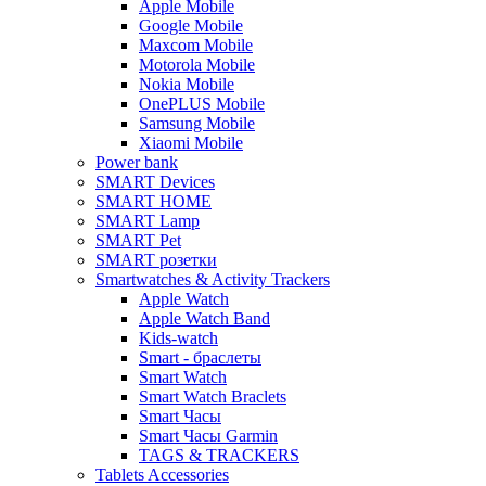
Apple Mobile
Google Mobile
Maxcom Mobile
Motorola Mobile
Nokia Mobile
OnePLUS Mobile
Samsung Mobile
Xiaomi Mobile
Power bank
SMART Devices
SMART HOME
SMART Lamp
SMART Pet
SMART розетки
Smartwatches & Activity Trackers
Apple Watch
Apple Watch Band
Kids-watch
Smart - браслеты
Smart Watch
Smart Watch Braclets
Smart Часы
Smart Часы Garmin
TAGS & TRACKERS
Tablets Accessories