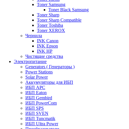
Toner Samsung
Toner Black Samsung
Toner Sharp
Toner Sharp Compatible
Toner Toshiba
Toner XEROX
Чернила
INK Canon
INK Epson
INK HP
Чистящие средства
Электропитание
Generators ( Генераторы )
Power Stations
Solar Power
Аккумуляторы для ИБП
ИБП APC
ИБП Eaton
ИБП Gembird
ИБП PowerCom
ИБП SPS
ИБП SVEN
ИБП Tuncmatik
ИБП Ultra Power
Преобразователи