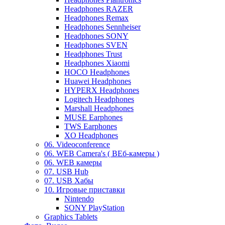
Headphones RAZER
Headphones Remax
Headphones Sennheiser
Headphones SONY
Headphones SVEN
Headphones Trust
Headphones Xiaomi
HOCO Headphones
Huawei Headphones
HYPERX Headphones
Logitech Headphones
Marshall Headphones
MUSE Earphones
TWS Earphones
XO Headphones
06. Videoconference
06. WEB Camera's ( ВЕб-камеры )
06. WEB камеры
07. USB Hub
07. USB Хабы
10. Игровые приставки
Nintendo
SONY PlayStation
Graphics Tablets