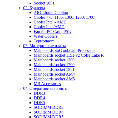
Socket 1851
02. Куллеры
AIO Liquid Cooling
Cooler 775, 1156, 1366, 1200, 1700
Cooler Intel - AMD
Cooler Intel/AMD
Fan for PC Case, PSU
Water Coolers
Термопаста
03. Материнские платы
Mainboards SoC onboard Processors
Mainboards socket 1151-v2 Coffe Lake R
Mainboards socket 1200
Mainboards socket 1700
Mainboards socket 1851
Mainboards socket AM4
Mainboards socket AM5
MB Accessories
04. Оперативная память
DDR3
DDR4
DDR5
SODIMM DDR3
SODIMM DDR4
SODIMM DDR5