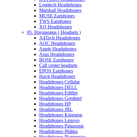
Logitech Headphones
Marshall Headphones
MUSE Earphones
TWS Earphones
XO Headphones
05. Наушники ( Headsets )
A4Tech Headphones
AOC Headphones
Apple Headphones
Asus Headphones
BOSE Earphones
Call center headsets
EPOS Earphones
Havit Headphones
Headphones Cellular
Headphones DELL
Headphones Edifier
Headphones Gembird
Headphones HP
Headphones JBL
Headphones Kingston
Headphones Lenovo
Headphones Panasonic
Headphones Philips
Headphones Plantronics