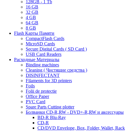
128GB - 1 Tb
16 GB
32 GB
4 GB
64 GB
8 GB
Flash Карты Памяти
CompactFlash Cards
MicroSD Cards
Secure Digital Cards ( SD Card )
USB Card Readers
Расходные Материалы
Binding machines
Cleaning ( Чистящие средства )
DISINFECTANT
Filaments for 3D printers
Foils
Folii de protectie
Office Paper
PVC Card
Spare Parts Cutting plotter
Болванки CD-R,RW - DVD+-R,RW и аксессуары
BD-R Blu-Ray
CD-R
CD/DVD Envelope, Box, Folder, Wallet, Rack