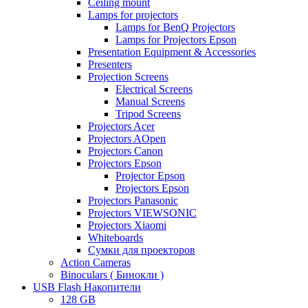
Ceiling mount
Lamps for projectors
Lamps for BenQ Projectors
Lamps for Projectors Epson
Presentation Equipment & Accessories
Presenters
Projection Screens
Electrical Screens
Manual Screens
Tripod Screens
Projectors Acer
Projectors AOpen
Projectors Canon
Projectors Epson
Projector Epson
Projectors Epson
Projectors Panasonic
Projectors VIEWSONIC
Projectors Xiaomi
Whiteboards
Сумки для проекторов
Action Cameras
Binoculars ( Бинокли )
USB Flash Накопители
128 GB