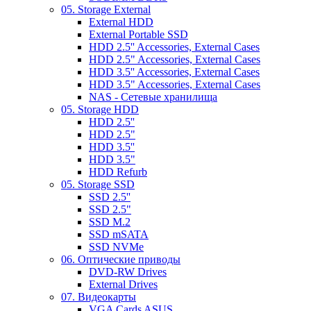
05. Storage External
External HDD
External Portable SSD
HDD 2.5'' Accessories, External Cases
HDD 2.5" Accessories, External Cases
HDD 3.5'' Accessories, External Cases
HDD 3.5" Accessories, External Cases
NAS - Сетевые хранилища
05. Storage HDD
HDD 2.5''
HDD 2.5"
HDD 3.5''
HDD 3.5"
HDD Refurb
05. Storage SSD
SSD 2.5''
SSD 2.5"
SSD M.2
SSD mSATA
SSD NVMe
06. Оптические приводы
DVD-RW Drives
External Drives
07. Видеокарты
VGA Cards ASUS