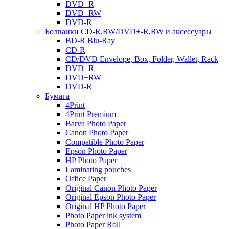
DVD+R
DVD+RW
DVD-R
Болванки CD-R,RW/DVD+-R,RW и аксессуары
BD-R Blu-Ray
CD-R
CD/DVD Envelope, Box, Folder, Wallet, Rack
DVD+R
DVD+RW
DVD-R
Бумага
4Print
4Print Premium
Barva Photo Paper
Canon Photo Paper
Compatible Photo Paper
Epson Photo Paper
HP Photo Paper
Laminating pouches
Office Paper
Original Canon Photo Paper
Original Epson Photo Paper
Original HP Photo Paper
Photo Paper ink system
Photo Paper Roll