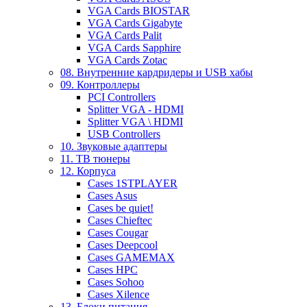
VGA Cards BIOSTAR
VGA Cards Gigabyte
VGA Cards Palit
VGA Cards Sapphire
VGA Cards Zotac
08. Внутренние кардридеры и USB хабы
09. Контроллеры
PCI Controllers
Splitter VGA - HDMI
Splitter VGA \ HDMI
USB Controllers
10. Звуковые адаптеры
11. ТВ тюнеры
12. Корпуса
Cases 1STPLAYER
Cases Asus
Cases be quiet!
Cases Chieftec
Cases Cougar
Cases Deepcool
Cases GAMEMAX
Cases HPC
Cases Sohoo
Cases Xilence
13. Блоки питания