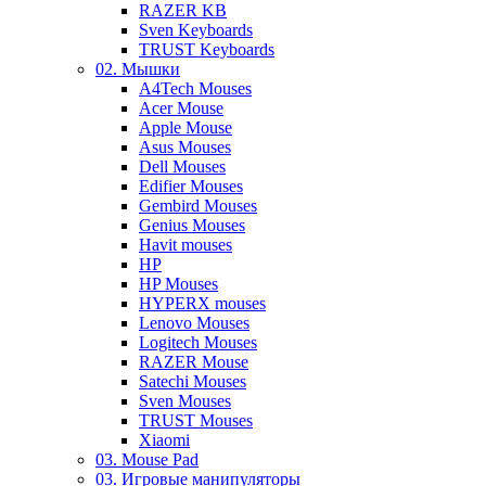
RAZER KB
Sven Keyboards
TRUST Keyboards
02. Мышки
A4Tech Mouses
Acer Mouse
Apple Mouse
Asus Mouses
Dell Mouses
Edifier Mouses
Gembird Mouses
Genius Mouses
Havit mouses
HP
HP Mouses
HYPERX mouses
Lenovo Mouses
Logitech Mouses
RAZER Mouse
Satechi Mouses
Sven Mouses
TRUST Mouses
Xiaomi
03. Mouse Pad
03. Игровые манипуляторы