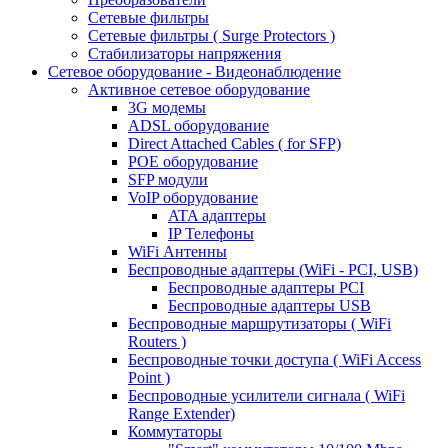
Сетевые фильтры
Сетевые фильтры ( Surge Protectors )
Стабилизаторы напряжения
Сетевое оборудование - Видеонаблюдение
Активное сетевое оборудование
3G модемы
ADSL оборудование
Direct Attached Cables ( for SFP)
POE оборудование
SFP модули
VoIP оборудование
ATA адаптеры
IP Телефоны
WiFi Антенны
Беспроводные адаптеры (WiFi - PCI, USB)
Беспроводные адаптеры PCI
Беспроводные адаптеры USB
Беспроводные маршрутизаторы ( WiFi
Routers )
Беспроводные точки доступа ( WiFi Access
Point )
Беспроводные усилители сигнала ( WiFi
Range Extender)
Коммутаторы