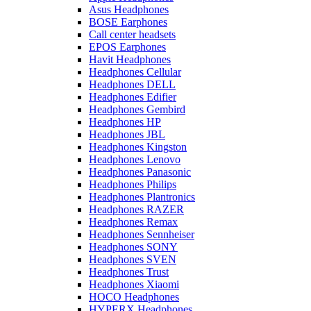
Asus Headphones
BOSE Earphones
Call center headsets
EPOS Earphones
Havit Headphones
Headphones Cellular
Headphones DELL
Headphones Edifier
Headphones Gembird
Headphones HP
Headphones JBL
Headphones Kingston
Headphones Lenovo
Headphones Panasonic
Headphones Philips
Headphones Plantronics
Headphones RAZER
Headphones Remax
Headphones Sennheiser
Headphones SONY
Headphones SVEN
Headphones Trust
Headphones Xiaomi
HOCO Headphones
HYPERX Headphones