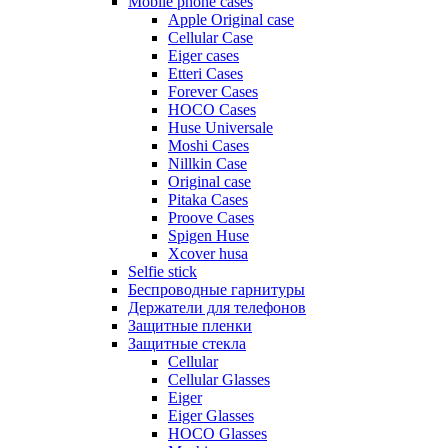
Mobile phone cases
Apple Original case
Cellular Case
Eiger cases
Etteri Cases
Forever Cases
HOCO Cases
Huse Universale
Moshi Cases
Nillkin Case
Original case
Pitaka Cases
Proove Cases
Spigen Huse
Xcover husa
Selfie stick
Беспроводные гарнитуры
Держатели для телефонов
Защитные пленки
Защитные стекла
Cellular
Cellular Glasses
Eiger
Eiger Glasses
HOCO Glasses