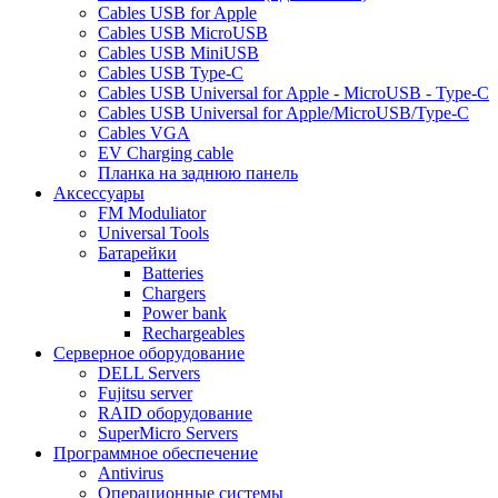
Cables USB for Apple
Cables USB MicroUSB
Cables USB MiniUSB
Cables USB Type-C
Cables USB Universal for Apple - MicroUSB - Type-C
Cables USB Universal for Apple/MicroUSB/Type-C
Cables VGA
EV Charging cable
Планка на заднюю панель
Аксессуары
FM Moduliator
Universal Tools
Батарейки
Batteries
Chargers
Power bank
Rechargeables
Серверное оборудование
DELL Servers
Fujitsu server
RAID оборудование
SuperMicro Servers
Программное обеспечение
Antivirus
Операционные системы