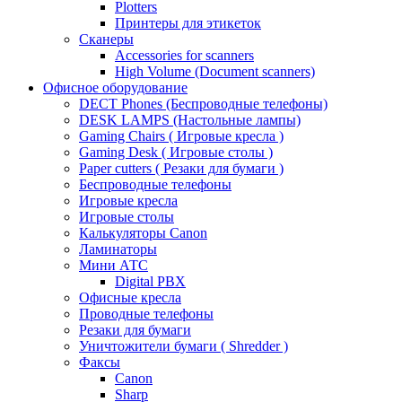
Plotters
Принтеры для этикеток
Сканеры
Accessories for scanners
High Volume (Document scanners)
Офисное оборудование
DECT Phones (Беспроводные телефоны)
DESK LAMPS (Настольные лампы)
Gaming Chairs ( Игровые кресла )
Gaming Desk ( Игровые столы )
Paper cutters ( Резаки для бумаги )
Беспроводные телефоны
Игровые кресла
Игровые столы
Калькуляторы Canon
Ламинаторы
Мини АТС
Digital PBX
Офисные кресла
Проводные телефоны
Резаки для бумаги
Уничтожители бумаги ( Shredder )
Факсы
Canon
Sharp