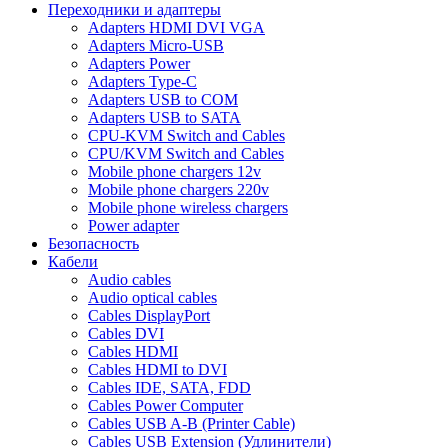
Переходники и адаптеры
Adapters HDMI DVI VGA
Adapters Micro-USB
Adapters Power
Adapters Type-C
Adapters USB to COM
Adapters USB to SATA
CPU-KVM Switch and Cables
CPU/KVM Switch and Cables
Mobile phone chargers 12v
Mobile phone chargers 220v
Mobile phone wireless chargers
Power adapter
Безопасность
Кабели
Audio cables
Audio optical cables
Cables DisplayPort
Cables DVI
Cables HDMI
Cables HDMI to DVI
Cables IDE, SATA, FDD
Cables Power Computer
Cables USB A-B (Printer Cable)
Cables USB Extension (Удлинители)