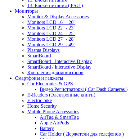
13. Блоки питания ( PSU )
Мониторы
Monitor & Display Accessories
Monitors LCD 16'' - 20''
Monitors LCD 22'' - 23''
Monitors LCD 24'' - 25''
Monitors LCD 27'' - 28''
Monitors LCD 29'' - 49''
Plasma Displays
SmartBoard
SmartBoard - Interactive Display
SmartBoard / Interactive Display
Крепления для мониторов
Смартфоны и гаджеты
Car Electronics & GPS
Видео Регистраторы ( Car Dash Cameras )
E-Readers (Электронные книги)
Electric bike
Home Security
Mobile Phone Accessories
AirTag & SmartTag
Apple AirPods
Battery
Car Holder ( Держатели для телефонов )