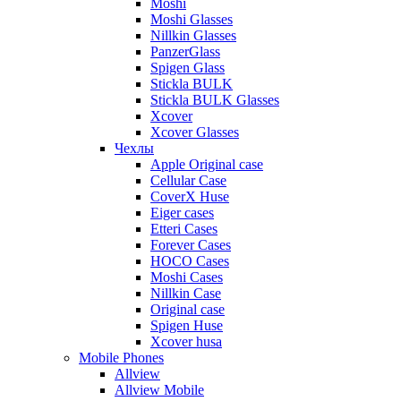
Moshi
Moshi Glasses
Nillkin Glasses
PanzerGlass
Spigen Glass
Stickla BULK
Stickla BULK Glasses
Xcover
Xcover Glasses
Чехлы
Apple Original case
Cellular Case
CoverX Huse
Eiger cases
Etteri Cases
Forever Cases
HOCO Cases
Moshi Cases
Nillkin Case
Original case
Spigen Huse
Xcover husa
Mobile Phones
Allview
Allview Mobile