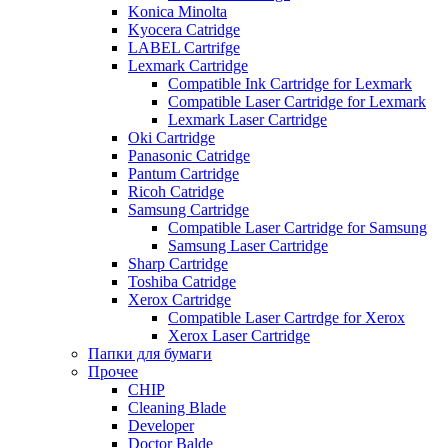
Konica Minolta
Kyocera Catridge
LABEL Cartrifge
Lexmark Cartridge
Compatible Ink Cartridge for Lexmark
Compatible Laser Cartridge for Lexmark
Lexmark Laser Cartridge
Oki Cartridge
Panasonic Catridge
Pantum Cartridge
Ricoh Catridge
Samsung Cartridge
Compatible Laser Cartridge for Samsung
Samsung Laser Cartridge
Sharp Cartridge
Toshiba Catridge
Xerox Cartridge
Compatible Laser Cartrdge for Xerox
Xerox Laser Cartridge
Папки для бумаги
Прочее
CHIP
Cleaning Blade
Developer
Doctor Balde