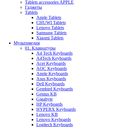
Tablets accessories APPLE
Гаджеты
Tablets
Apple Tablets
CHUWI Tablets
Lenovo Tablets
Samsung Tablets
Xiaomi Tablets
Мультимедия
01. Клавиатуры
A4 Tech Keyboards
A4Tech Keyboards
Acer Keyboards
AOC Keyboards
Apple Keyboards
Asus Keyboards
Dell Keyboards
Gembird Keyboards
Genius KB
Gigabyte
HP Keyboards
HYPERX Keyboards
Lenovo KB
Lenovo Keyboards
Logitech Keyboards