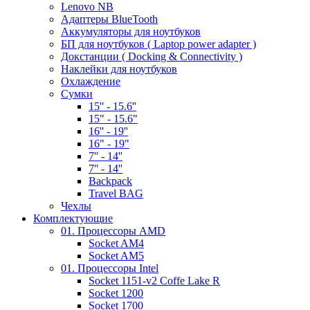
Lenovo NB
Адаптеры BlueTooth
Аккумуляторы для ноутбуков
БП для ноутбуков ( Laptop power adapter )
Докстанции ( Docking & Connectivity )
Наклейки для ноутбуков
Охлаждение
Сумки
15'' - 15.6''
15" - 15.6"
16'' - 19''
16" - 19"
7'' - 14''
7'' - 14''
Backpack
Travel BAG
Чехлы
Комплектующие
01. Процессоры AMD
Socket AM4
Socket AM5
01. Процессоры Intel
Socket 1151-v2 Coffe Lake R
Socket 1200
Socket 1700