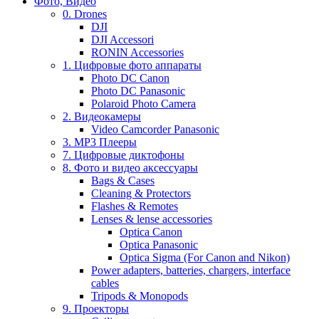
Фото, Видео
0. Drones
DJI
DJI Accessori
RONIN Accessories
1. Цифровые фото аппараты
Photo DC Canon
Photo DC Panasonic
Polaroid Photo Camera
2. Видеокамеры
Video Camcorder Panasonic
3. MP3 Плееры
7. Цифровые диктофоны
8. Фото и видео аксессуары
Bags & Cases
Cleaning & Protectors
Flashes & Remotes
Lenses & lense accessories
Optica Canon
Optica Panasonic
Optica Sigma (For Canon and Nikon)
Power adapters, batteries, chargers, interface
cables
Tripods & Monopods
9. Проекторы