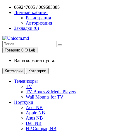
069247005 / 069683385
Личный кабинет
Регистрация
Авторизация
Закладки (0)
Товаров: 0 (0 Lei)
Ваша корзина пуста!
Категории
Категории
Телевизоры
TV
TV Boxes & MediaPlayers
Wall Mounts for TV
Ноутбуки
Acer NB
Apple NB
Asus NB
Dell NB
HP Compaq NB