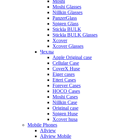
Moshi
Moshi Glasses
Nillkin Glasses
PanzerGlass
Spigen Glass
Stickla BULK
Stickla BULK Glasses
Xcover
Xcover Glasses
Чехлы
Apple Original case
Cellular Case
CoverX Huse
Eiger cases
Etteri Cases
Forever Cases
HOCO Cases
Moshi Cases
Nillkin Case
Original case
Spigen Huse
Xcover husa
Mobile Phones
Allview
Allview Mobile