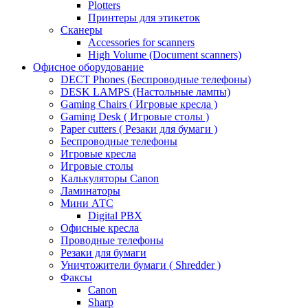
Plotters
Принтеры для этикеток
Сканеры
Accessories for scanners
High Volume (Document scanners)
Офисное оборудование
DECT Phones (Беспроводные телефоны)
DESK LAMPS (Настольные лампы)
Gaming Chairs ( Игровые кресла )
Gaming Desk ( Игровые столы )
Paper cutters ( Резаки для бумаги )
Беспроводные телефоны
Игровые кресла
Игровые столы
Калькуляторы Canon
Ламинаторы
Мини АТС
Digital PBX
Офисные кресла
Проводные телефоны
Резаки для бумаги
Уничтожители бумаги ( Shredder )
Факсы
Canon
Sharp