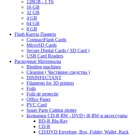
128GB - 1 Tb
16 GB
32 GB
4 GB
64 GB
8 GB
Flash Карты Памяти
CompactFlash Cards
MicroSD Cards
Secure Digital Cards ( SD Card )
USB Card Readers
Расходные Материалы
Binding machines
Cleaning ( Чистящие средства )
DISINFECTANT
Filaments for 3D printers
Foils
Folii de protectie
Office Paper
PVC Card
Spare Parts Cutting plotter
Болванки CD-R,RW - DVD+-R,RW и аксессуары
BD-R Blu-Ray
CD-R
CD/DVD Envelope, Box, Folder, Wallet, Rack