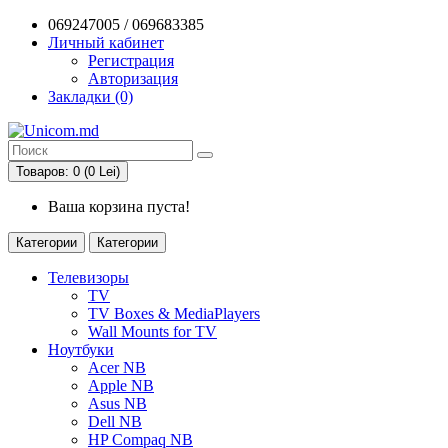
069247005 / 069683385
Личный кабинет
Регистрация
Авторизация
Закладки (0)
Товаров: 0 (0 Lei)
Ваша корзина пуста!
Категории
Категории
Телевизоры
TV
TV Boxes & MediaPlayers
Wall Mounts for TV
Ноутбуки
Acer NB
Apple NB
Asus NB
Dell NB
HP Compaq NB