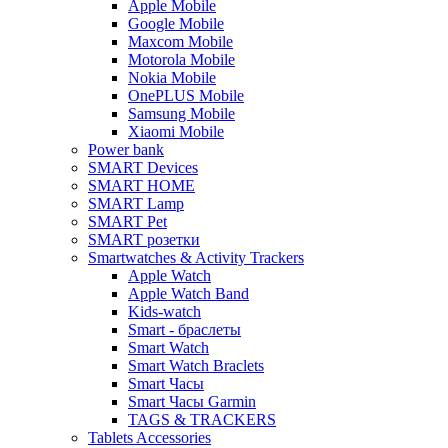
Apple Mobile
Google Mobile
Maxcom Mobile
Motorola Mobile
Nokia Mobile
OnePLUS Mobile
Samsung Mobile
Xiaomi Mobile
Power bank
SMART Devices
SMART HOME
SMART Lamp
SMART Pet
SMART розетки
Smartwatches & Activity Trackers
Apple Watch
Apple Watch Band
Kids-watch
Smart - браслеты
Smart Watch
Smart Watch Braclets
Smart Часы
Smart Часы Garmin
TAGS & TRACKERS
Tablets Accessories