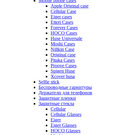
Mobile phone cases
Apple Original case
Cellular Case
Eiger cases
Etteri Cases
Forever Cases
HOCO Cases
Huse Universale
Moshi Cases
Nillkin Case
Original case
Pitaka Cases
Proove Cases
Spigen Huse
Xcover husa
Selfie stick
Беспроводные гарнитуры
Держатели для телефонов
Защитные пленки
Защитные стекла
Cellular
Cellular Glasses
Eiger
Eiger Glasses
HOCO Glasses