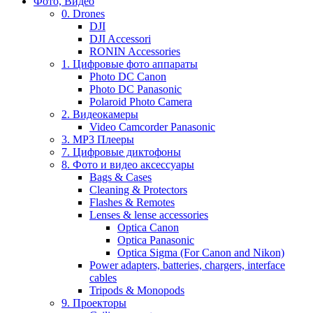
Фото, Видео
0. Drones
DJI
DJI Accessori
RONIN Accessories
1. Цифровые фото аппараты
Photo DC Canon
Photo DC Panasonic
Polaroid Photo Camera
2. Видеокамеры
Video Camcorder Panasonic
3. MP3 Плееры
7. Цифровые диктофоны
8. Фото и видео аксессуары
Bags & Cases
Cleaning & Protectors
Flashes & Remotes
Lenses & lense accessories
Optica Canon
Optica Panasonic
Optica Sigma (For Canon and Nikon)
Power adapters, batteries, chargers, interface
cables
Tripods & Monopods
9. Проекторы