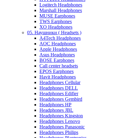
Logitech Headphones
Marshall Headphones
MUSE Earphones
TWS Earphones
XO Headphones
05. Наушники ( Headsets )
A4Tech Headphones
AOC Headphones
Apple Headphones
Asus Headphones
BOSE Earphones
Call center headsets
EPOS Earphones
Havit Headphones
Headphones Cellular
Headphones DELL
Headphones Edifier
Headphones Gembird
Headphones HP
Headphones JBL
Headphones Kingston
Headphones Lenovo
Headphones Panasonic
Headphones Philips
Headphones Plantronics