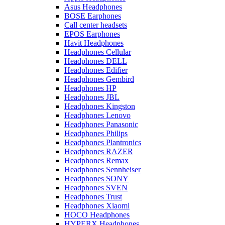
Asus Headphones
BOSE Earphones
Call center headsets
EPOS Earphones
Havit Headphones
Headphones Cellular
Headphones DELL
Headphones Edifier
Headphones Gembird
Headphones HP
Headphones JBL
Headphones Kingston
Headphones Lenovo
Headphones Panasonic
Headphones Philips
Headphones Plantronics
Headphones RAZER
Headphones Remax
Headphones Sennheiser
Headphones SONY
Headphones SVEN
Headphones Trust
Headphones Xiaomi
HOCO Headphones
HYPERX Headphones