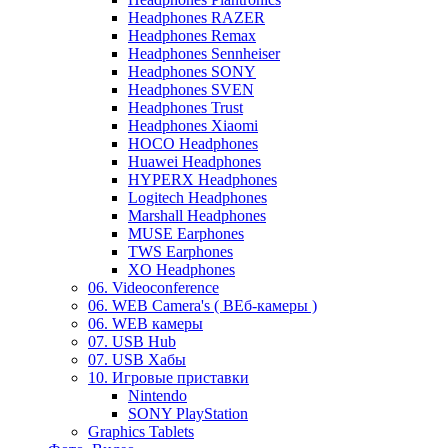
Headphones RAZER
Headphones Remax
Headphones Sennheiser
Headphones SONY
Headphones SVEN
Headphones Trust
Headphones Xiaomi
HOCO Headphones
Huawei Headphones
HYPERX Headphones
Logitech Headphones
Marshall Headphones
MUSE Earphones
TWS Earphones
XO Headphones
06. Videoconference
06. WEB Camera's ( ВЕб-камеры )
06. WEB камеры
07. USB Hub
07. USB Хабы
10. Игровые приставки
Nintendo
SONY PlayStation
Graphics Tablets