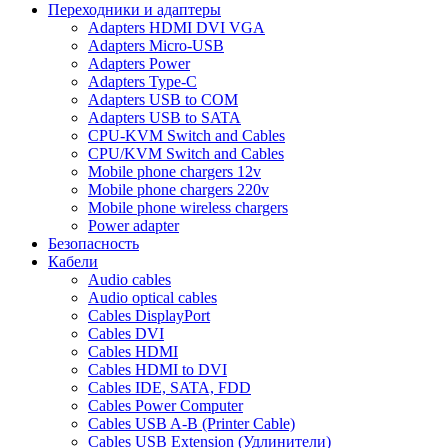
Переходники и адаптеры
Adapters HDMI DVI VGA
Adapters Micro-USB
Adapters Power
Adapters Type-C
Adapters USB to COM
Adapters USB to SATA
CPU-KVM Switch and Cables
CPU/KVM Switch and Cables
Mobile phone chargers 12v
Mobile phone chargers 220v
Mobile phone wireless chargers
Power adapter
Безопасность
Кабели
Audio cables
Audio optical cables
Cables DisplayPort
Cables DVI
Cables HDMI
Cables HDMI to DVI
Cables IDE, SATA, FDD
Cables Power Computer
Cables USB A-B (Printer Cable)
Cables USB Extension (Удлинители)