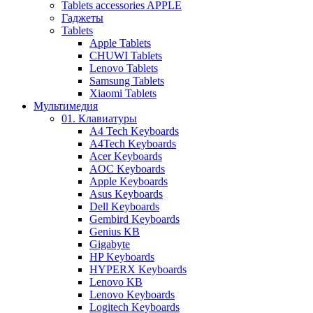
Tablets accessories APPLE
Гаджеты
Tablets
Apple Tablets
CHUWI Tablets
Lenovo Tablets
Samsung Tablets
Xiaomi Tablets
Мультимедия
01. Клавиатуры
A4 Tech Keyboards
A4Tech Keyboards
Acer Keyboards
AOC Keyboards
Apple Keyboards
Asus Keyboards
Dell Keyboards
Gembird Keyboards
Genius KB
Gigabyte
HP Keyboards
HYPERX Keyboards
Lenovo KB
Lenovo Keyboards
Logitech Keyboards