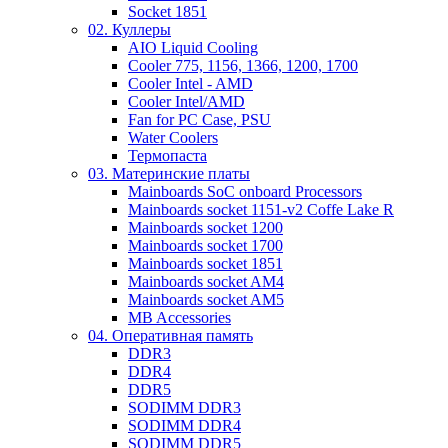
Socket 1851
02. Куллеры
AIO Liquid Cooling
Cooler 775, 1156, 1366, 1200, 1700
Cooler Intel - AMD
Cooler Intel/AMD
Fan for PC Case, PSU
Water Coolers
Термопаста
03. Материнские платы
Mainboards SoC onboard Processors
Mainboards socket 1151-v2 Coffe Lake R
Mainboards socket 1200
Mainboards socket 1700
Mainboards socket 1851
Mainboards socket AM4
Mainboards socket AM5
MB Accessories
04. Оперативная память
DDR3
DDR4
DDR5
SODIMM DDR3
SODIMM DDR4
SODIMM DDR5