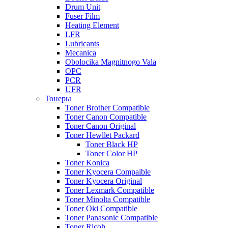
Drum Unit
Fuser Film
Heating Element
LFR
Lubricants
Mecanica
Obolocika Magnitnogo Vala
OPC
PCR
UFR
Тонеры
Toner Brother Compatible
Toner Canon Compatible
Toner Canon Original
Toner Hewllet Packard
Toner Black HP
Toner Color HP
Toner Konica
Toner Kyocera Compaible
Toner Kyocera Original
Toner Lexmark Compatible
Toner Minolta Compatible
Toner Oki Compatible
Toner Panasonic Compatible
Toner Ricoh