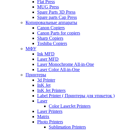
Flat Press
MUG Press
Spare Parts 3D Press
Spare parts Cap Press
Копировальные аппараты
Canon Copiers
Canon Parts for copiers
Sharp Copiers
Toshiba Copiers
МФУ
Ink MFD
Laser MFD
Laser Monochrome All-in-One
Laser Color All-in-One
Принтеры
3d Printer
InK Jet
InK Jet Printers
Label Printer ( Принтеры для этикеток )
Laser
Color LaserJet Printers
Laser Printers
Matrix
Photo Printers
Sublimation Printers