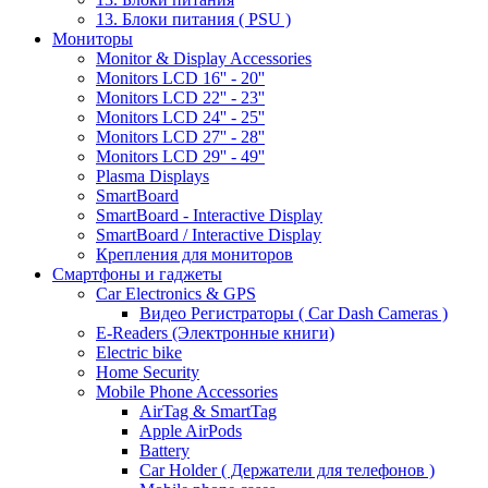
13. Блоки питания ( PSU )
Мониторы
Monitor & Display Accessories
Monitors LCD 16'' - 20''
Monitors LCD 22'' - 23''
Monitors LCD 24'' - 25''
Monitors LCD 27'' - 28''
Monitors LCD 29'' - 49''
Plasma Displays
SmartBoard
SmartBoard - Interactive Display
SmartBoard / Interactive Display
Крепления для мониторов
Смартфоны и гаджеты
Car Electronics & GPS
Видео Регистраторы ( Car Dash Cameras )
E-Readers (Электронные книги)
Electric bike
Home Security
Mobile Phone Accessories
AirTag & SmartTag
Apple AirPods
Battery
Car Holder ( Держатели для телефонов )