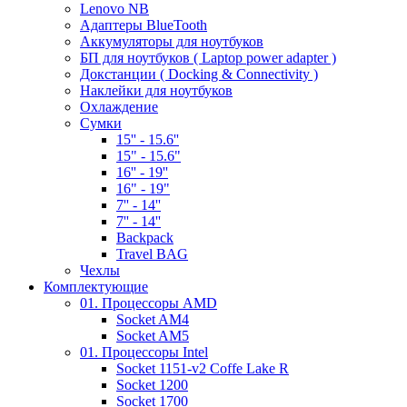
Lenovo NB
Адаптеры BlueTooth
Аккумуляторы для ноутбуков
БП для ноутбуков ( Laptop power adapter )
Докстанции ( Docking & Connectivity )
Наклейки для ноутбуков
Охлаждение
Сумки
15'' - 15.6''
15" - 15.6"
16'' - 19''
16" - 19"
7'' - 14''
7'' - 14''
Backpack
Travel BAG
Чехлы
Комплектующие
01. Процессоры AMD
Socket AM4
Socket AM5
01. Процессоры Intel
Socket 1151-v2 Coffe Lake R
Socket 1200
Socket 1700