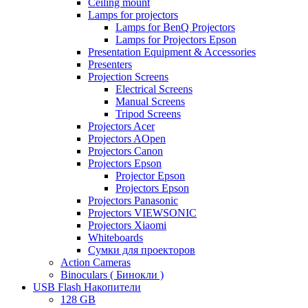
Ceiling mount
Lamps for projectors
Lamps for BenQ Projectors
Lamps for Projectors Epson
Presentation Equipment & Accessories
Presenters
Projection Screens
Electrical Screens
Manual Screens
Tripod Screens
Projectors Acer
Projectors AOpen
Projectors Canon
Projectors Epson
Projector Epson
Projectors Epson
Projectors Panasonic
Projectors VIEWSONIC
Projectors Xiaomi
Whiteboards
Сумки для проекторов
Action Cameras
Binoculars ( Бинокли )
USB Flash Накопители
128 GB