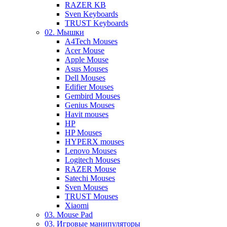
RAZER KB
Sven Keyboards
TRUST Keyboards
02. Мышки
A4Tech Mouses
Acer Mouse
Apple Mouse
Asus Mouses
Dell Mouses
Edifier Mouses
Gembird Mouses
Genius Mouses
Havit mouses
HP
HP Mouses
HYPERX mouses
Lenovo Mouses
Logitech Mouses
RAZER Mouse
Satechi Mouses
Sven Mouses
TRUST Mouses
Xiaomi
03. Mouse Pad
03. Игровые манипуляторы