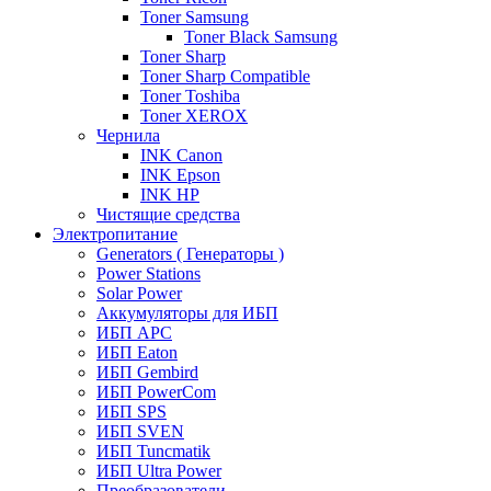
Toner Samsung
Toner Black Samsung
Toner Sharp
Toner Sharp Compatible
Toner Toshiba
Toner XEROX
Чернила
INK Canon
INK Epson
INK HP
Чистящие средства
Электропитание
Generators ( Генераторы )
Power Stations
Solar Power
Аккумуляторы для ИБП
ИБП APC
ИБП Eaton
ИБП Gembird
ИБП PowerCom
ИБП SPS
ИБП SVEN
ИБП Tuncmatik
ИБП Ultra Power
Преобразователи