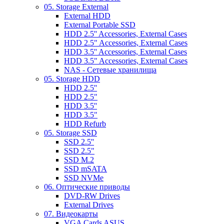
05. Storage External
External HDD
External Portable SSD
HDD 2.5'' Accessories, External Cases
HDD 2.5" Accessories, External Cases
HDD 3.5'' Accessories, External Cases
HDD 3.5" Accessories, External Cases
NAS - Сетевые хранилища
05. Storage HDD
HDD 2.5''
HDD 2.5"
HDD 3.5''
HDD 3.5"
HDD Refurb
05. Storage SSD
SSD 2.5''
SSD 2.5"
SSD M.2
SSD mSATA
SSD NVMe
06. Оптические приводы
DVD-RW Drives
External Drives
07. Видеокарты
VGA Cards ASUS