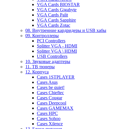
VGA Cards BIOSTAR
VGA Cards Gigabyte
VGA Cards Palit
VGA Cards Sapphire
VGA Cards Zotac
08. Внутренние кардридеры и USB хабы
09. Контроллеры
PCI Controllers
Splitter VGA - HDMI
Splitter VGA \ HDMI
USB Controllers
10. Звуковые адаптеры
11. ТВ тюнеры
12. Корпуса
Cases 1STPLAYER
Cases Asus
Cases be quiet!
Cases Chieftec
Cases Cougar
Cases Deepcool
Cases GAMEMAX
Cases HPC
Cases Sohoo
Cases Xilence
13. Блоки питания