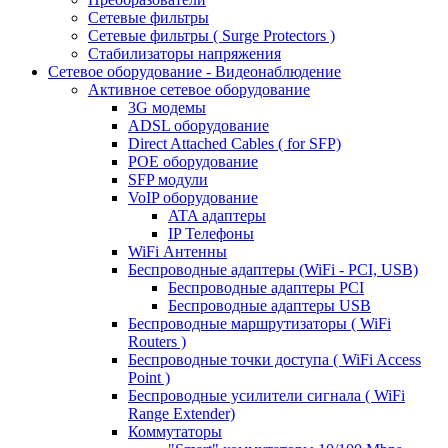
Сетевые фильтры
Сетевые фильтры ( Surge Protectors )
Стабилизаторы напряжения
Сетевое оборудование - Видеонаблюдение
Активное сетевое оборудование
3G модемы
ADSL оборудование
Direct Attached Cables ( for SFP)
POE оборудование
SFP модули
VoIP оборудование
ATA адаптеры
IP Телефоны
WiFi Антенны
Беспроводные адаптеры (WiFi - PCI, USB)
Беспроводные адаптеры PCI
Беспроводные адаптеры USB
Беспроводные маршрутизаторы ( WiFi
Routers )
Беспроводные точки доступа ( WiFi Access
Point )
Беспроводные усилители сигнала ( WiFi
Range Extender)
Коммутаторы