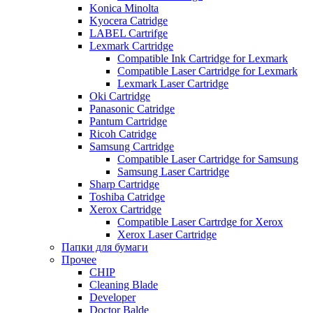
Konica Minolta
Kyocera Catridge
LABEL Cartrifge
Lexmark Cartridge
Compatible Ink Cartridge for Lexmark
Compatible Laser Cartridge for Lexmark
Lexmark Laser Cartridge
Oki Cartridge
Panasonic Catridge
Pantum Cartridge
Ricoh Catridge
Samsung Cartridge
Compatible Laser Cartridge for Samsung
Samsung Laser Cartridge
Sharp Cartridge
Toshiba Catridge
Xerox Cartridge
Compatible Laser Cartrdge for Xerox
Xerox Laser Cartridge
Папки для бумаги
Прочее
CHIP
Cleaning Blade
Developer
Doctor Balde