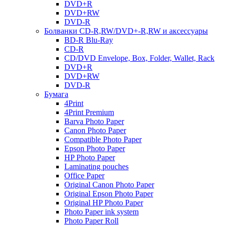
DVD+R
DVD+RW
DVD-R
Болванки CD-R,RW/DVD+-R,RW и аксессуары
BD-R Blu-Ray
CD-R
CD/DVD Envelope, Box, Folder, Wallet, Rack
DVD+R
DVD+RW
DVD-R
Бумага
4Print
4Print Premium
Barva Photo Paper
Canon Photo Paper
Compatible Photo Paper
Epson Photo Paper
HP Photo Paper
Laminating pouches
Office Paper
Original Canon Photo Paper
Original Epson Photo Paper
Original HP Photo Paper
Photo Paper ink system
Photo Paper Roll