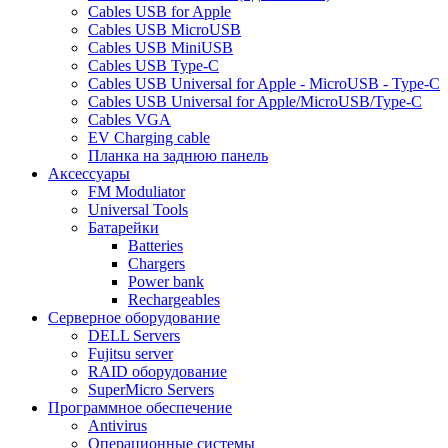
Cables USB for Apple
Cables USB MicroUSB
Cables USB MiniUSB
Cables USB Type-C
Cables USB Universal for Apple - MicroUSB - Type-C
Cables USB Universal for Apple/MicroUSB/Type-C
Cables VGA
EV Charging cable
Планка на заднюю панель
Аксессуары
FM Moduliator
Universal Tools
Батарейки
Batteries
Chargers
Power bank
Rechargeables
Серверное оборудование
DELL Servers
Fujitsu server
RAID оборудование
SuperMicro Servers
Программное обеспечение
Antivirus
Операционные системы