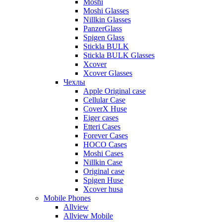
Moshi
Moshi Glasses
Nillkin Glasses
PanzerGlass
Spigen Glass
Stickla BULK
Stickla BULK Glasses
Xcover
Xcover Glasses
Чехлы
Apple Original case
Cellular Case
CoverX Huse
Eiger cases
Etteri Cases
Forever Cases
HOCO Cases
Moshi Cases
Nillkin Case
Original case
Spigen Huse
Xcover husa
Mobile Phones
Allview
Allview Mobile