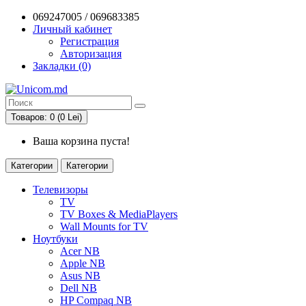
069247005 / 069683385
Личный кабинет
Регистрация
Авторизация
Закладки (0)
Товаров: 0 (0 Lei)
Ваша корзина пуста!
Категории
Категории
Телевизоры
TV
TV Boxes & MediaPlayers
Wall Mounts for TV
Ноутбуки
Acer NB
Apple NB
Asus NB
Dell NB
HP Compaq NB