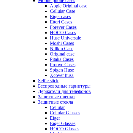
Mobile phone cases
Apple Original case
Cellular Case
Eiger cases
Etteri Cases
Forever Cases
HOCO Cases
Huse Universale
Moshi Cases
Nillkin Case
Original case
Pitaka Cases
Proove Cases
Spigen Huse
Xcover husa
Selfie stick
Беспроводные гарнитуры
Держатели для телефонов
Защитные пленки
Защитные стекла
Cellular
Cellular Glasses
Eiger
Eiger Glasses
HOCO Glasses