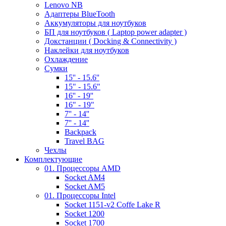
Lenovo NB
Адаптеры BlueTooth
Аккумуляторы для ноутбуков
БП для ноутбуков ( Laptop power adapter )
Докстанции ( Docking & Connectivity )
Наклейки для ноутбуков
Охлаждение
Сумки
15'' - 15.6''
15" - 15.6"
16'' - 19''
16" - 19"
7'' - 14''
7'' - 14''
Backpack
Travel BAG
Чехлы
Комплектующие
01. Процессоры AMD
Socket AM4
Socket AM5
01. Процессоры Intel
Socket 1151-v2 Coffe Lake R
Socket 1200
Socket 1700