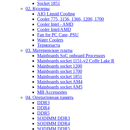
Socket 1851
02. Куллеры
AIO Liquid Cooling
Cooler 775, 1156, 1366, 1200, 1700
Cooler Intel - AMD
Cooler Intel/AMD
Fan for PC Case, PSU
Water Coolers
Термопаста
03. Материнские платы
Mainboards SoC onboard Processors
Mainboards socket 1151-v2 Coffe Lake R
Mainboards socket 1200
Mainboards socket 1700
Mainboards socket 1851
Mainboards socket AM4
Mainboards socket AM5
MB Accessories
04. Оперативная память
DDR3
DDR4
DDR5
SODIMM DDR3
SODIMM DDR4
SODIMM DDR5