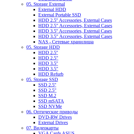
05. Storage External
External HDD
External Portable SSD
HDD 2.5'' Accessories, External Cases
HDD 2.5" Accessories, External Cases
HDD 3.5'' Accessories, External Cases
HDD 3.5" Accessories, External Cases
NAS - Сетевые хранилища
05. Storage HDD
HDD 2.5''
HDD 2.5"
HDD 3.5''
HDD 3.5"
HDD Refurb
05. Storage SSD
SSD 2.5''
SSD 2.5"
SSD M.2
SSD mSATA
SSD NVMe
06. Оптические приводы
DVD-RW Drives
External Drives
07. Видеокарты
VGA Cards ASUS