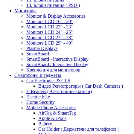
13. Блоки питания ( PSU )
Мониторы
Monitor & Display Accessories
Monitors LCD 16'' - 20''
Monitors LCD 22'' - 23''
Monitors LCD 24'' - 25''
Monitors LCD 27'' - 28''
Monitors LCD 29'' - 49''
Plasma Displays
SmartBoard
SmartBoard - Interactive Display
SmartBoard / Interactive Display
Крепления для мониторов
Смартфоны и гаджеты
Car Electronics & GPS
Видео Регистраторы ( Car Dash Cameras )
E-Readers (Электронные книги)
Electric bike
Home Security
Mobile Phone Accessories
AirTag & SmartTag
Apple AirPods
Battery
Car Holder ( Держатели для телефонов )