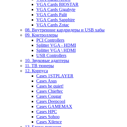
VGA Cards BIOSTAR
VGA Cards Gigabyte
VGA Cards Palit
VGA Cards Sapphire
VGA Cards Zotac
08. Внутренние кардридеры и USB хабы
09. Контроллеры
PCI Controllers
Splitter VGA - HDMI
Splitter VGA \ HDMI
USB Controllers
10. Звуковые адаптеры
11. ТВ тюнеры
12. Корпуса
Cases 1STPLAYER
Cases Asus
Cases be quiet!
Cases Chieftec
Cases Cougar
Cases Deepcool
Cases GAMEMAX
Cases HPC
Cases Sohoo
Cases Xilence
13. Блоки питания