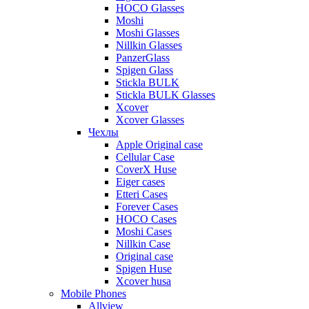
HOCO Glasses
Moshi
Moshi Glasses
Nillkin Glasses
PanzerGlass
Spigen Glass
Stickla BULK
Stickla BULK Glasses
Xcover
Xcover Glasses
Чехлы
Apple Original case
Cellular Case
CoverX Huse
Eiger cases
Etteri Cases
Forever Cases
HOCO Cases
Moshi Cases
Nillkin Case
Original case
Spigen Huse
Xcover husa
Mobile Phones
Allview