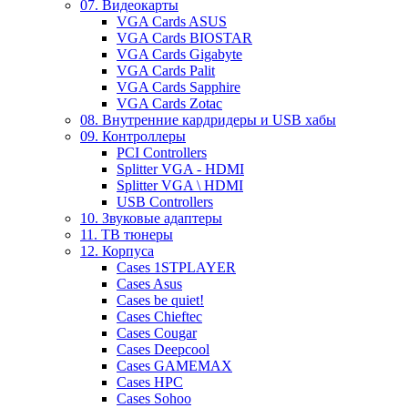
07. Видеокарты
VGA Cards ASUS
VGA Cards BIOSTAR
VGA Cards Gigabyte
VGA Cards Palit
VGA Cards Sapphire
VGA Cards Zotac
08. Внутренние кардридеры и USB хабы
09. Контроллеры
PCI Controllers
Splitter VGA - HDMI
Splitter VGA \ HDMI
USB Controllers
10. Звуковые адаптеры
11. ТВ тюнеры
12. Корпуса
Cases 1STPLAYER
Cases Asus
Cases be quiet!
Cases Chieftec
Cases Cougar
Cases Deepcool
Cases GAMEMAX
Cases HPC
Cases Sohoo