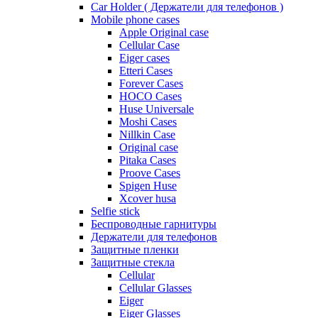
Car Holder ( Держатели для телефонов )
Mobile phone cases
Apple Original case
Cellular Case
Eiger cases
Etteri Cases
Forever Cases
HOCO Cases
Huse Universale
Moshi Cases
Nillkin Case
Original case
Pitaka Cases
Proove Cases
Spigen Huse
Xcover husa
Selfie stick
Беспроводные гарнитуры
Держатели для телефонов
Защитные пленки
Защитные стекла
Cellular
Cellular Glasses
Eiger
Eiger Glasses