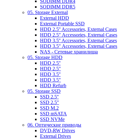
SODIMM DDR4
SODIMM DDR5
05. Storage External
External HDD
External Portable SSD
HDD 2.5'' Accessories, External Cases
HDD 2.5" Accessories, External Cases
HDD 3.5'' Accessories, External Cases
HDD 3.5" Accessories, External Cases
NAS - Сетевые хранилища
05. Storage HDD
HDD 2.5''
HDD 2.5"
HDD 3.5''
HDD 3.5"
HDD Refurb
05. Storage SSD
SSD 2.5''
SSD 2.5"
SSD M.2
SSD mSATA
SSD NVMe
06. Оптические приводы
DVD-RW Drives
External Drives