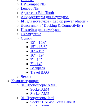
HP Compaq NB
Lenovo NB
Адаптеры BlueTooth
Аккумуляторы для ноутбуков
БП для ноутбуков ( Laptop power adapter )
Докстанции ( Docking & Connectivity )
Наклейки для ноутбуков
Охлаждение
Сумки
15'' - 15.6''
15" - 15.6"
16'' - 19''
16" - 19"
7'' - 14''
7'' - 14''
Backpack
Travel BAG
Чехлы
Комплектующие
01. Процессоры AMD
Socket AM4
Socket AM5
01. Процессоры Intel
Socket 1151-v2 Coffe Lake R