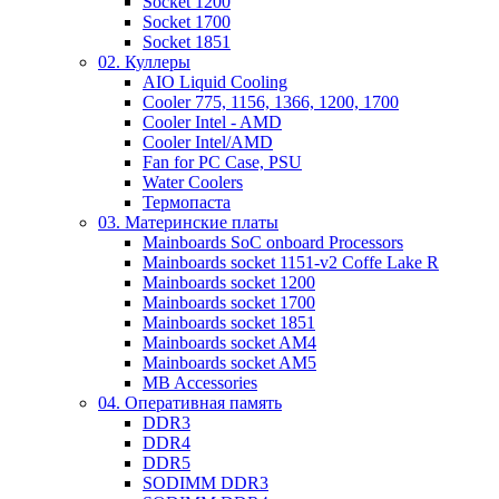
Socket 1200
Socket 1700
Socket 1851
02. Куллеры
AIO Liquid Cooling
Cooler 775, 1156, 1366, 1200, 1700
Cooler Intel - AMD
Cooler Intel/AMD
Fan for PC Case, PSU
Water Coolers
Термопаста
03. Материнские платы
Mainboards SoC onboard Processors
Mainboards socket 1151-v2 Coffe Lake R
Mainboards socket 1200
Mainboards socket 1700
Mainboards socket 1851
Mainboards socket AM4
Mainboards socket AM5
MB Accessories
04. Оперативная память
DDR3
DDR4
DDR5
SODIMM DDR3