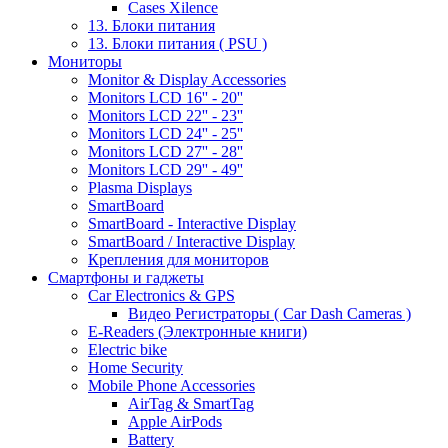
Cases Xilence
13. Блоки питания
13. Блоки питания ( PSU )
Мониторы
Monitor & Display Accessories
Monitors LCD 16'' - 20''
Monitors LCD 22'' - 23''
Monitors LCD 24'' - 25''
Monitors LCD 27'' - 28''
Monitors LCD 29'' - 49''
Plasma Displays
SmartBoard
SmartBoard - Interactive Display
SmartBoard / Interactive Display
Крепления для мониторов
Смартфоны и гаджеты
Car Electronics & GPS
Видео Регистраторы ( Car Dash Cameras )
E-Readers (Электронные книги)
Electric bike
Home Security
Mobile Phone Accessories
AirTag & SmartTag
Apple AirPods
Battery