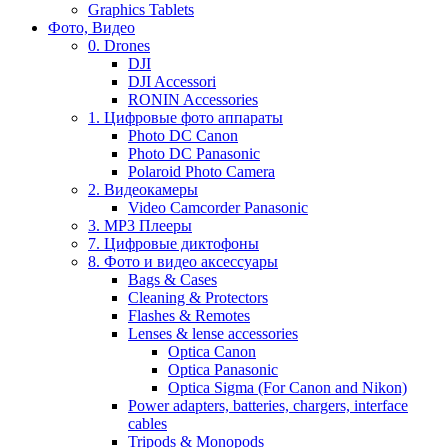
Graphics Tablets
Фото, Видео
0. Drones
DJI
DJI Accessori
RONIN Accessories
1. Цифровые фото аппараты
Photo DC Canon
Photo DC Panasonic
Polaroid Photo Camera
2. Видеокамеры
Video Camcorder Panasonic
3. MP3 Плееры
7. Цифровые диктофоны
8. Фото и видео аксессуары
Bags & Cases
Cleaning & Protectors
Flashes & Remotes
Lenses & lense accessories
Optica Canon
Optica Panasonic
Optica Sigma (For Canon and Nikon)
Power adapters, batteries, chargers, interface
cables
Tripods & Monopods