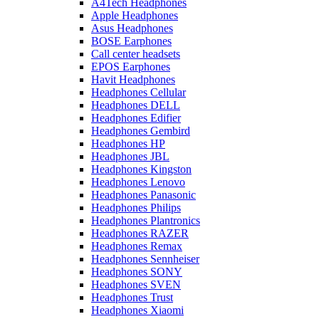
A4Tech Headphones
Apple Headphones
Asus Headphones
BOSE Earphones
Call center headsets
EPOS Earphones
Havit Headphones
Headphones Cellular
Headphones DELL
Headphones Edifier
Headphones Gembird
Headphones HP
Headphones JBL
Headphones Kingston
Headphones Lenovo
Headphones Panasonic
Headphones Philips
Headphones Plantronics
Headphones RAZER
Headphones Remax
Headphones Sennheiser
Headphones SONY
Headphones SVEN
Headphones Trust
Headphones Xiaomi