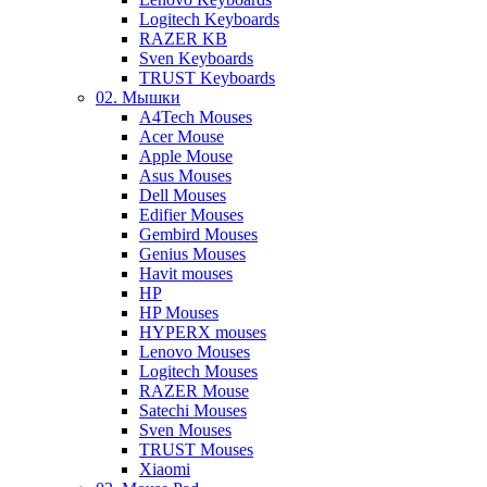
Logitech Keyboards
RAZER KB
Sven Keyboards
TRUST Keyboards
02. Мышки
A4Tech Mouses
Acer Mouse
Apple Mouse
Asus Mouses
Dell Mouses
Edifier Mouses
Gembird Mouses
Genius Mouses
Havit mouses
HP
HP Mouses
HYPERX mouses
Lenovo Mouses
Logitech Mouses
RAZER Mouse
Satechi Mouses
Sven Mouses
TRUST Mouses
Xiaomi