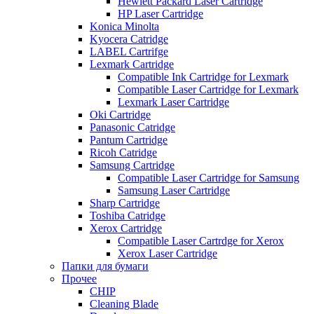
Hewlett Packard Laser Cartridge
HP Laser Cartridge
Konica Minolta
Kyocera Catridge
LABEL Cartrifge
Lexmark Cartridge
Compatible Ink Cartridge for Lexmark
Compatible Laser Cartridge for Lexmark
Lexmark Laser Cartridge
Oki Cartridge
Panasonic Catridge
Pantum Cartridge
Ricoh Catridge
Samsung Cartridge
Compatible Laser Cartridge for Samsung
Samsung Laser Cartridge
Sharp Cartridge
Toshiba Catridge
Xerox Cartridge
Compatible Laser Cartrdge for Xerox
Xerox Laser Cartridge
Папки для бумаги
Прочее
CHIP
Cleaning Blade