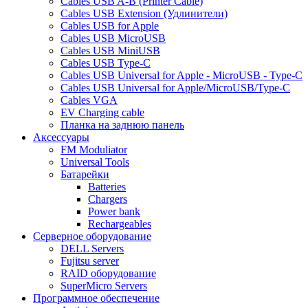
Cables USB A-B (Printer Cable)
Cables USB Extension (Удлинители)
Cables USB for Apple
Cables USB MicroUSB
Cables USB MiniUSB
Cables USB Type-C
Cables USB Universal for Apple - MicroUSB - Type-C
Cables USB Universal for Apple/MicroUSB/Type-C
Cables VGA
EV Charging cable
Планка на заднюю панель
Аксессуары
FM Moduliator
Universal Tools
Батарейки
Batteries
Chargers
Power bank
Rechargeables
Серверное оборудование
DELL Servers
Fujitsu server
RAID оборудование
SuperMicro Servers
Программное обеспечение