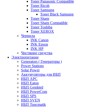
Toner Panasonic Compatible
Toner Ricoh
Toner Samsung
Toner Black Samsung
Toner Sharp
Toner Sharp Compatible
Toner Toshiba
Toner XEROX
Чернила
INK Canon
INK Epson
INK HP
Чистящие средства
Электропитание
Generators ( Генераторы )
Power Stations
Solar Power
Аккумуляторы для ИБП
ИБП APC
ИБП Eaton
ИБП Gembird
ИБП PowerCom
ИБП SPS
ИБП SVEN
ИБП Tuncmatik