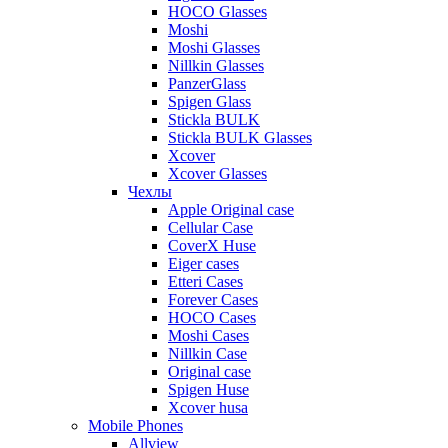
HOCO Glasses
Moshi
Moshi Glasses
Nillkin Glasses
PanzerGlass
Spigen Glass
Stickla BULK
Stickla BULK Glasses
Xcover
Xcover Glasses
Чехлы
Apple Original case
Cellular Case
CoverX Huse
Eiger cases
Etteri Cases
Forever Cases
HOCO Cases
Moshi Cases
Nillkin Case
Original case
Spigen Huse
Xcover husa
Mobile Phones
Allview