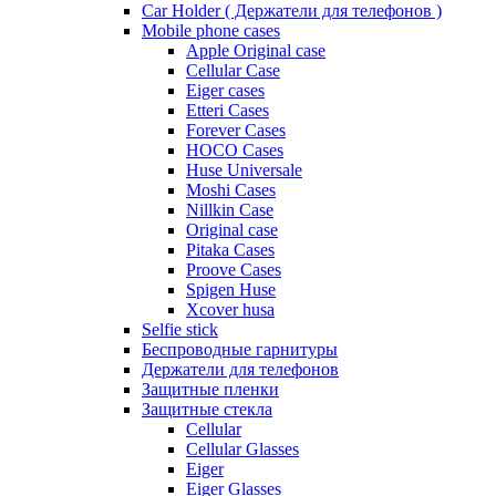
Car Holder ( Держатели для телефонов )
Mobile phone cases
Apple Original case
Cellular Case
Eiger cases
Etteri Cases
Forever Cases
HOCO Cases
Huse Universale
Moshi Cases
Nillkin Case
Original case
Pitaka Cases
Proove Cases
Spigen Huse
Xcover husa
Selfie stick
Беспроводные гарнитуры
Держатели для телефонов
Защитные пленки
Защитные стекла
Cellular
Cellular Glasses
Eiger
Eiger Glasses