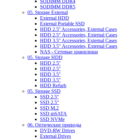
SODIMM DDR4
SODIMM DDR5
05. Storage External
External HDD
External Portable SSD
HDD 2.5'' Accessories, External Cases
HDD 2.5" Accessories, External Cases
HDD 3.5'' Accessories, External Cases
HDD 3.5" Accessories, External Cases
NAS - Сетевые хранилища
05. Storage HDD
HDD 2.5''
HDD 2.5"
HDD 3.5''
HDD 3.5"
HDD Refurb
05. Storage SSD
SSD 2.5''
SSD 2.5"
SSD M.2
SSD mSATA
SSD NVMe
06. Оптические приводы
DVD-RW Drives
External Drives