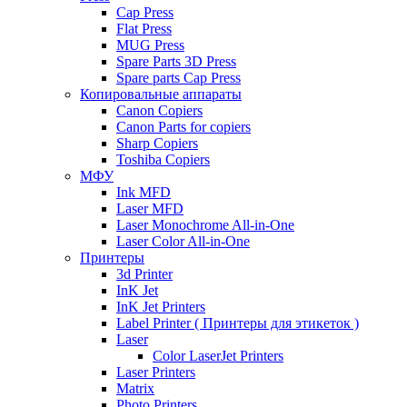
Cap Press
Flat Press
MUG Press
Spare Parts 3D Press
Spare parts Cap Press
Копировальные аппараты
Canon Copiers
Canon Parts for copiers
Sharp Copiers
Toshiba Copiers
МФУ
Ink MFD
Laser MFD
Laser Monochrome All-in-One
Laser Color All-in-One
Принтеры
3d Printer
InK Jet
InK Jet Printers
Label Printer ( Принтеры для этикеток )
Laser
Color LaserJet Printers
Laser Printers
Matrix
Photo Printers