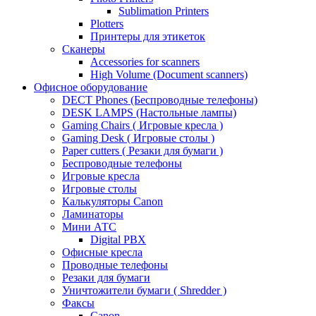
Sublimation Printers
Plotters
Принтеры для этикеток
Сканеры
Accessories for scanners
High Volume (Document scanners)
Офисное оборудование
DECT Phones (Беспроводные телефоны)
DESK LAMPS (Настольные лампы)
Gaming Chairs ( Игровые кресла )
Gaming Desk ( Игровые столы )
Paper cutters ( Резаки для бумаги )
Беспроводные телефоны
Игровые кресла
Игровые столы
Калькуляторы Canon
Ламинаторы
Мини АТС
Digital PBX
Офисные кресла
Проводные телефоны
Резаки для бумаги
Уничтожители бумаги ( Shredder )
Факсы
Canon