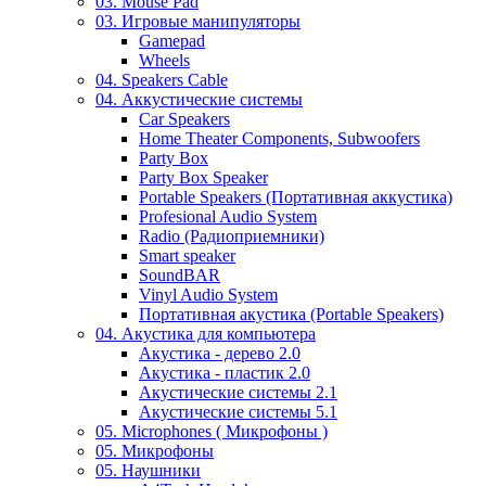
03. Mouse Pad
03. Игровые манипуляторы
Gamepad
Wheels
04. Speakers Cable
04. Аккустические системы
Car Speakers
Home Theater Components, Subwoofers
Party Box
Party Box Speaker
Portable Speakers (Портативная аккустика)
Profesional Audio System
Radio (Радиоприемники)
Smart speaker
SoundBAR
Vinyl Audio System
Портативная акустика (Portable Speakers)
04. Акустика для компьютера
Акустика - дерево 2.0
Акустика - пластик 2.0
Акустические системы 2.1
Акустические системы 5.1
05. Microphones ( Микрофоны )
05. Микрофоны
05. Наушники