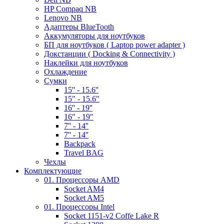
HP Compaq NB
Lenovo NB
Адаптеры BlueTooth
Аккумуляторы для ноутбуков
БП для ноутбуков ( Laptop power adapter )
Докстанции ( Docking & Connectivity )
Наклейки для ноутбуков
Охлаждение
Сумки
15'' - 15.6''
15" - 15.6"
16'' - 19''
16" - 19"
7'' - 14''
7'' - 14''
Backpack
Travel BAG
Чехлы
Комплектующие
01. Процессоры AMD
Socket AM4
Socket AM5
01. Процессоры Intel
Socket 1151-v2 Coffe Lake R