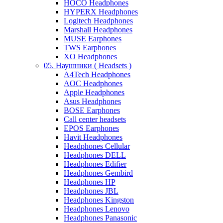
HOCO Headphones
HYPERX Headphones
Logitech Headphones
Marshall Headphones
MUSE Earphones
TWS Earphones
XO Headphones
05. Наушники ( Headsets )
A4Tech Headphones
AOC Headphones
Apple Headphones
Asus Headphones
BOSE Earphones
Call center headsets
EPOS Earphones
Havit Headphones
Headphones Cellular
Headphones DELL
Headphones Edifier
Headphones Gembird
Headphones HP
Headphones JBL
Headphones Kingston
Headphones Lenovo
Headphones Panasonic