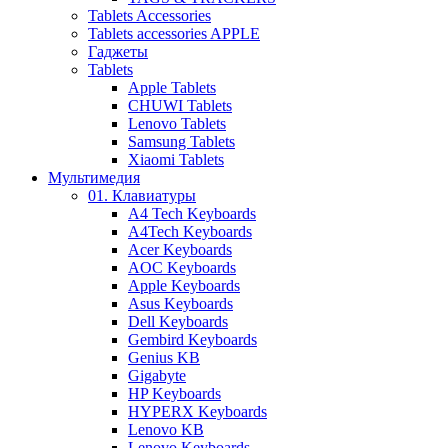
Tablets Accessories
Tablets accessories APPLE
Гаджеты
Tablets
Apple Tablets
CHUWI Tablets
Lenovo Tablets
Samsung Tablets
Xiaomi Tablets
Мультимедия
01. Клавиатуры
A4 Tech Keyboards
A4Tech Keyboards
Acer Keyboards
AOC Keyboards
Apple Keyboards
Asus Keyboards
Dell Keyboards
Gembird Keyboards
Genius KB
Gigabyte
HP Keyboards
HYPERX Keyboards
Lenovo KB
Lenovo Keyboards