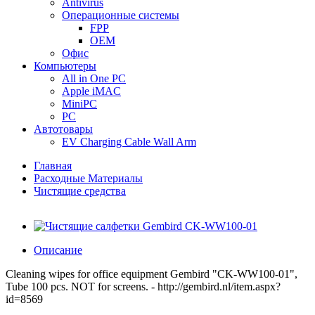
Antivirus
Операционные системы
FPP
OEM
Офис
Компьютеры
All in One PC
Apple iMAC
MiniPC
PC
Автотовары
EV Charging Cable Wall Arm
Главная
Расходные Материалы
Чистящие средства
Описание
Cleaning wipes for office equipment Gembird "CK-WW100-01",
Tube 100 pcs. NOT for screens. - http://gembird.nl/item.aspx?
id=8569