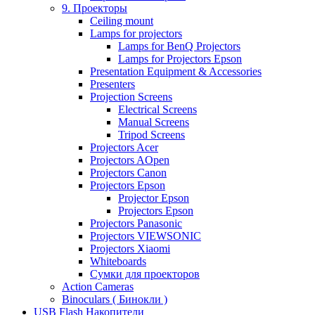
9. Проекторы
Ceiling mount
Lamps for projectors
Lamps for BenQ Projectors
Lamps for Projectors Epson
Presentation Equipment & Accessories
Presenters
Projection Screens
Electrical Screens
Manual Screens
Tripod Screens
Projectors Acer
Projectors AOpen
Projectors Canon
Projectors Epson
Projector Epson
Projectors Epson
Projectors Panasonic
Projectors VIEWSONIC
Projectors Xiaomi
Whiteboards
Сумки для проекторов
Action Cameras
Binoculars ( Бинокли )
USB Flash Накопители