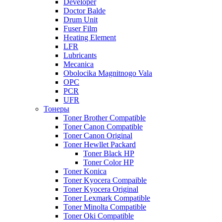
Developer
Doctor Balde
Drum Unit
Fuser Film
Heating Element
LFR
Lubricants
Mecanica
Obolocika Magnitnogo Vala
OPC
PCR
UFR
Тонеры
Toner Brother Compatible
Toner Canon Compatible
Toner Canon Original
Toner Hewllet Packard
Toner Black HP
Toner Color HP
Toner Konica
Toner Kyocera Compaible
Toner Kyocera Original
Toner Lexmark Compatible
Toner Minolta Compatible
Toner Oki Compatible