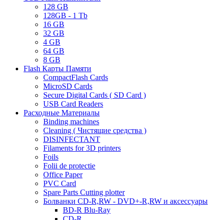
128 GB
128GB - 1 Tb
16 GB
32 GB
4 GB
64 GB
8 GB
Flash Карты Памяти
CompactFlash Cards
MicroSD Cards
Secure Digital Cards ( SD Card )
USB Card Readers
Расходные Материалы
Binding machines
Cleaning ( Чистящие средства )
DISINFECTANT
Filaments for 3D printers
Foils
Folii de protectie
Office Paper
PVC Card
Spare Parts Cutting plotter
Болванки CD-R,RW - DVD+-R,RW и аксессуары
BD-R Blu-Ray
CD-R