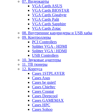
07. Видеокарты
VGA Cards ASUS
VGA Cards BIOSTAR
VGA Cards Gigabyte
VGA Cards Palit
VGA Cards Sapphire
VGA Cards Zotac
08. Внутренние кардридеры и USB хабы
09. Контроллеры
PCI Controllers
Splitter VGA - HDMI
Splitter VGA \ HDMI
USB Controllers
10. Звуковые адаптеры
11. ТВ тюнеры
12. Корпуса
Cases 1STPLAYER
Cases Asus
Cases be quiet!
Cases Chieftec
Cases Cougar
Cases Deepcool
Cases GAMEMAX
Cases HPC
Cases Sohoo