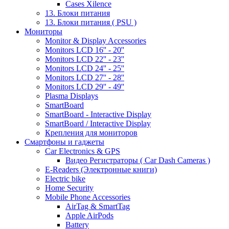
Cases Xilence
13. Блоки питания
13. Блоки питания ( PSU )
Мониторы
Monitor & Display Accessories
Monitors LCD 16'' - 20''
Monitors LCD 22'' - 23''
Monitors LCD 24'' - 25''
Monitors LCD 27'' - 28''
Monitors LCD 29'' - 49''
Plasma Displays
SmartBoard
SmartBoard - Interactive Display
SmartBoard / Interactive Display
Крепления для мониторов
Смартфоны и гаджеты
Car Electronics & GPS
Видео Регистраторы ( Car Dash Cameras )
E-Readers (Электронные книги)
Electric bike
Home Security
Mobile Phone Accessories
AirTag & SmartTag
Apple AirPods
Battery