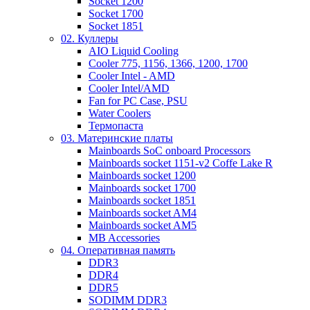
Socket 1200
Socket 1700
Socket 1851
02. Куллеры
AIO Liquid Cooling
Cooler 775, 1156, 1366, 1200, 1700
Cooler Intel - AMD
Cooler Intel/AMD
Fan for PC Case, PSU
Water Coolers
Термопаста
03. Материнские платы
Mainboards SoC onboard Processors
Mainboards socket 1151-v2 Coffe Lake R
Mainboards socket 1200
Mainboards socket 1700
Mainboards socket 1851
Mainboards socket AM4
Mainboards socket AM5
MB Accessories
04. Оперативная память
DDR3
DDR4
DDR5
SODIMM DDR3