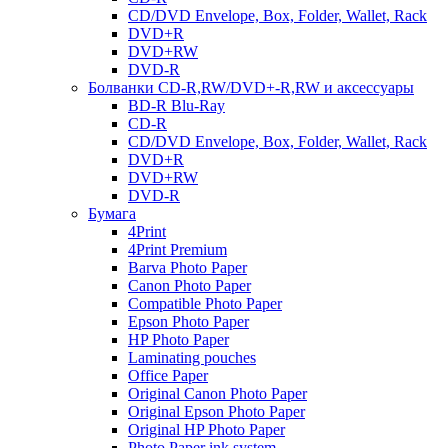
CD/DVD Envelope, Box, Folder, Wallet, Rack
DVD+R
DVD+RW
DVD-R
Болванки CD-R,RW/DVD+-R,RW и аксессуары
BD-R Blu-Ray
CD-R
CD/DVD Envelope, Box, Folder, Wallet, Rack
DVD+R
DVD+RW
DVD-R
Бумага
4Print
4Print Premium
Barva Photo Paper
Canon Photo Paper
Compatible Photo Paper
Epson Photo Paper
HP Photo Paper
Laminating pouches
Office Paper
Original Canon Photo Paper
Original Epson Photo Paper
Original HP Photo Paper
Photo Paper ink system