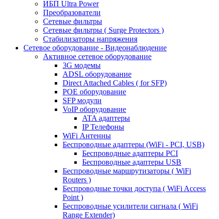
ИБП Ultra Power
Преобразователи
Сетевые фильтры
Сетевые фильтры ( Surge Protectors )
Стабилизаторы напряжения
Сетевое оборудование - Видеонаблюдение
Активное сетевое оборудование
3G модемы
ADSL оборудование
Direct Attached Cables ( for SFP)
POE оборудование
SFP модули
VoIP оборудование
ATA адаптеры
IP Телефоны
WiFi Антенны
Беспроводные адаптеры (WiFi - PCI, USB)
Беспроводные адаптеры PCI
Беспроводные адаптеры USB
Беспроводные маршрутизаторы ( WiFi
Routers )
Беспроводные точки доступа ( WiFi Access
Point )
Беспроводные усилители сигнала ( WiFi
Range Extender)