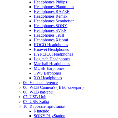
Headphones Philips
Headphones Plantronics
Headphones RAZER
Headphones Remax
Headphones Sennheiser
Headphones SONY
Headphones SVEN
Headphones Trust
Headphones Xiaomi
HOCO Headphones
Huawei Headphones
HYPERX Headphones
Logitech Headphones
Marshall Headphones
MUSE Earphones
TWS Earphones
XO Headphones
06. Videoconference
06. WEB Camera's ( ВЕб-камеры )
06. WEB камеры
07. USB Hub
07. USB Хабы
10. Игровые приставки
Nintendo
SONY PlayStation