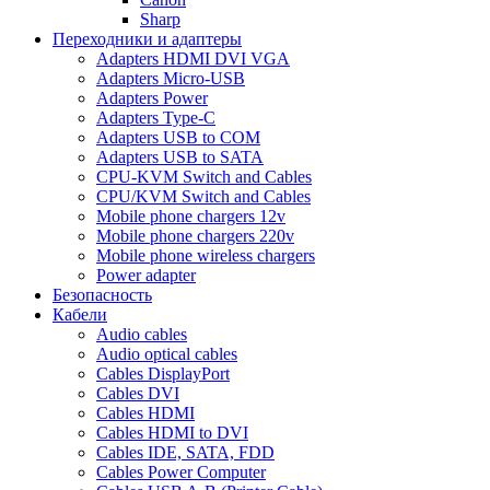
Sharp
Переходники и адаптеры
Adapters HDMI DVI VGA
Adapters Micro-USB
Adapters Power
Adapters Type-C
Adapters USB to COM
Adapters USB to SATA
CPU-KVM Switch and Cables
CPU/KVM Switch and Cables
Mobile phone chargers 12v
Mobile phone chargers 220v
Mobile phone wireless chargers
Power adapter
Безопасность
Кабели
Audio cables
Audio optical cables
Cables DisplayPort
Cables DVI
Cables HDMI
Cables HDMI to DVI
Cables IDE, SATA, FDD
Cables Power Computer