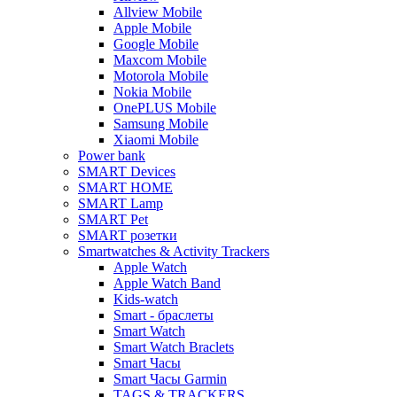
Allview Mobile
Apple Mobile
Google Mobile
Maxcom Mobile
Motorola Mobile
Nokia Mobile
OnePLUS Mobile
Samsung Mobile
Xiaomi Mobile
Power bank
SMART Devices
SMART HOME
SMART Lamp
SMART Pet
SMART розетки
Smartwatches & Activity Trackers
Apple Watch
Apple Watch Band
Kids-watch
Smart - браслеты
Smart Watch
Smart Watch Braclets
Smart Часы
Smart Часы Garmin
TAGS & TRACKERS