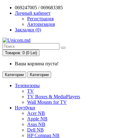
069247005 / 069683385
Личный кабинет
Регистрация
Авторизация
Закладки (0)
Товаров: 0 (0 Lei)
Ваша корзина пуста!
Категории
Категории
Телевизоры
TV
TV Boxes & MediaPlayers
Wall Mounts for TV
Ноутбуки
Acer NB
Apple NB
Asus NB
Dell NB
HP Compaq NB