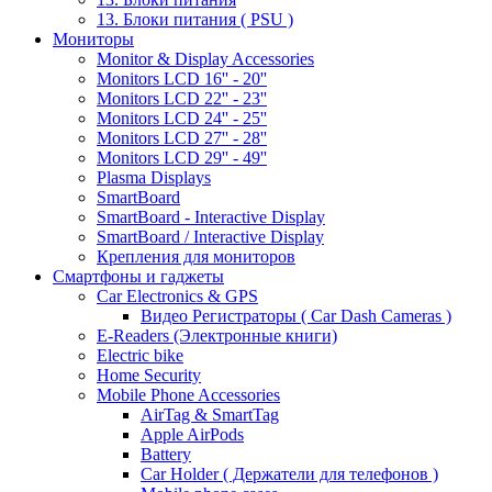
13. Блоки питания ( PSU )
Мониторы
Monitor & Display Accessories
Monitors LCD 16'' - 20''
Monitors LCD 22'' - 23''
Monitors LCD 24'' - 25''
Monitors LCD 27'' - 28''
Monitors LCD 29'' - 49''
Plasma Displays
SmartBoard
SmartBoard - Interactive Display
SmartBoard / Interactive Display
Крепления для мониторов
Смартфоны и гаджеты
Car Electronics & GPS
Видео Регистраторы ( Car Dash Cameras )
E-Readers (Электронные книги)
Electric bike
Home Security
Mobile Phone Accessories
AirTag & SmartTag
Apple AirPods
Battery
Car Holder ( Держатели для телефонов )