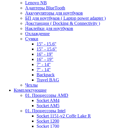
Lenovo NB
Адаптеры BlueTooth
Аккумуляторы для ноутбуков
БП для ноутбуков ( Laptop power adapter )
Докстанции ( Docking & Connectivity )
Наклейки для ноутбуков
Охлаждение
Сумки
15'' - 15.6''
15" - 15.6"
16'' - 19''
16" - 19"
7'' - 14''
7'' - 14''
Backpack
Travel BAG
Чехлы
Комплектующие
01. Процессоры AMD
Socket AM4
Socket AM5
01. Процессоры Intel
Socket 1151-v2 Coffe Lake R
Socket 1200
Socket 1700