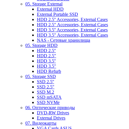
05. Storage External
External HDD
External Portable SSD
HDD 2.5'' Accessories, External Cases
HDD 2.5" Accessories, External Cases
HDD 3.5'' Accessories, External Cases
HDD 3.5" Accessories, External Cases
NAS - Сетевые хранилища
05. Storage HDD
HDD 2.5''
HDD 2.5"
HDD 3.5''
HDD 3.5"
HDD Refurb
05. Storage SSD
SSD 2.5''
SSD 2.5"
SSD M.2
SSD mSATA
SSD NVMe
06. Оптические приводы
DVD-RW Drives
External Drives
07. Видеокарты
VGA Cards ASUS