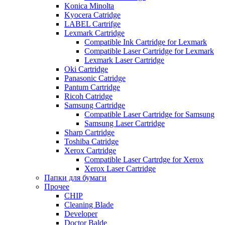
Konica Minolta
Kyocera Catridge
LABEL Cartrifge
Lexmark Cartridge
Compatible Ink Cartridge for Lexmark
Compatible Laser Cartridge for Lexmark
Lexmark Laser Cartridge
Oki Cartridge
Panasonic Catridge
Pantum Cartridge
Ricoh Catridge
Samsung Cartridge
Compatible Laser Cartridge for Samsung
Samsung Laser Cartridge
Sharp Cartridge
Toshiba Catridge
Xerox Cartridge
Compatible Laser Cartrdge for Xerox
Xerox Laser Cartridge
Папки для бумаги
Прочее
CHIP
Cleaning Blade
Developer
Doctor Balde