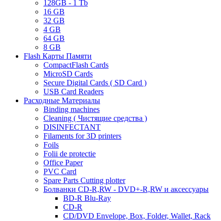
128GB - 1 Tb
16 GB
32 GB
4 GB
64 GB
8 GB
Flash Карты Памяти
CompactFlash Cards
MicroSD Cards
Secure Digital Cards ( SD Card )
USB Card Readers
Расходные Материалы
Binding machines
Cleaning ( Чистящие средства )
DISINFECTANT
Filaments for 3D printers
Foils
Folii de protectie
Office Paper
PVC Card
Spare Parts Cutting plotter
Болванки CD-R,RW - DVD+-R,RW и аксессуары
BD-R Blu-Ray
CD-R
CD/DVD Envelope, Box, Folder, Wallet, Rack