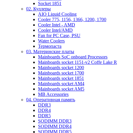
Socket 1851
02. Куллеры
AIO Liquid Cooling
Cooler 775, 1156, 1366, 1200, 1700
Cooler Intel - AMD
Cooler Intel/AMD
Fan for PC Case, PSU
Water Coolers
Термопаста
03. Материнские платы
Mainboards SoC onboard Processors
Mainboards socket 1151-v2 Coffe Lake R
Mainboards socket 1200
Mainboards socket 1700
Mainboards socket 1851
Mainboards socket AM4
Mainboards socket AM5
MB Accessories
04. Оперативная память
DDR3
DDR4
DDR5
SODIMM DDR3
SODIMM DDR4
SODIMM DDR5