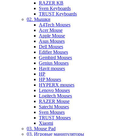
RAZER KB
Sven Keyboards
TRUST Keyboards
02. Мышки
A4Tech Mouses
Acer Mouse
Apple Mouse
Asus Mouses
Dell Mouses
Edifier Mouses
Gembird Mouses
Genius Mouses
Havit mouses
HP
HP Mouses
HYPERX mouses
Lenovo Mouses
Logitech Mouses
RAZER Mouse
Satechi Mouses
Sven Mouses
TRUST Mouses
Xiaomi
03. Mouse Pad
03. Игровые манипуляторы