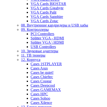
VGA Cards BIOSTAR
VGA Cards Gigabyte
VGA Cards Palit
VGA Cards Sapphire
VGA Cards Zotac
08. Внутренние кардридеры и USB хабы
09. Контроллеры
PCI Controllers
Splitter VGA - HDMI
Splitter VGA \ HDMI
USB Controllers
10. Звуковые адаптеры
11. ТВ тюнеры
12. Корпуса
Cases 1STPLAYER
Cases Asus
Cases be quiet!
Cases Chieftec
Cases Cougar
Cases Deepcool
Cases GAMEMAX
Cases HPC
Cases Sohoo
Cases Xilence
13. Блоки питания