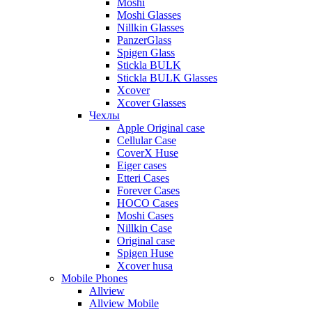
Moshi
Moshi Glasses
Nillkin Glasses
PanzerGlass
Spigen Glass
Stickla BULK
Stickla BULK Glasses
Xcover
Xcover Glasses
Чехлы
Apple Original case
Cellular Case
CoverX Huse
Eiger cases
Etteri Cases
Forever Cases
HOCO Cases
Moshi Cases
Nillkin Case
Original case
Spigen Huse
Xcover husa
Mobile Phones
Allview
Allview Mobile