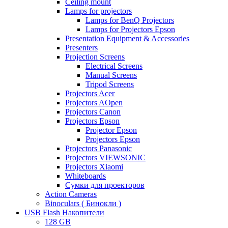
Ceiling mount
Lamps for projectors
Lamps for BenQ Projectors
Lamps for Projectors Epson
Presentation Equipment & Accessories
Presenters
Projection Screens
Electrical Screens
Manual Screens
Tripod Screens
Projectors Acer
Projectors AOpen
Projectors Canon
Projectors Epson
Projector Epson
Projectors Epson
Projectors Panasonic
Projectors VIEWSONIC
Projectors Xiaomi
Whiteboards
Сумки для проекторов
Action Cameras
Binoculars ( Бинокли )
USB Flash Накопители
128 GB