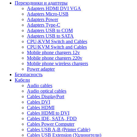
Переходники и адаптеры
Adapters HDMI DVI VGA
Adapters Micro-USB
Adapters Power
Adapters Type-C
Adapters USB to COM
Adapters USB to SATA
CPU-KVM Switch and Cables
CPU/KVM Switch and Cables
Mobile phone chargers 12v
Mobile phone chargers 220v
Mobile phone wireless chargers
Power adapter
Безопасность
Кабели
Audio cables
Audio optical cables
Cables DisplayPort
Cables DVI
Cables HDMI
Cables HDMI to DVI
Cables IDE, SATA, FDD
Cables Power Computer
Cables USB A-B (Printer Cable)
Cables USB Extension (Удлинители)