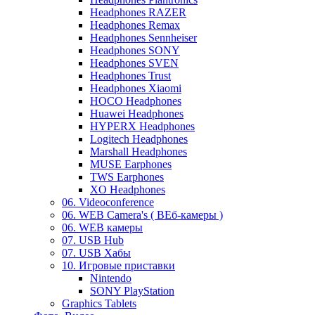
Headphones RAZER
Headphones Remax
Headphones Sennheiser
Headphones SONY
Headphones SVEN
Headphones Trust
Headphones Xiaomi
HOCO Headphones
Huawei Headphones
HYPERX Headphones
Logitech Headphones
Marshall Headphones
MUSE Earphones
TWS Earphones
XO Headphones
06. Videoconference
06. WEB Camera's ( ВЕб-камеры )
06. WEB камеры
07. USB Hub
07. USB Хабы
10. Игровые приставки
Nintendo
SONY PlayStation
Graphics Tablets