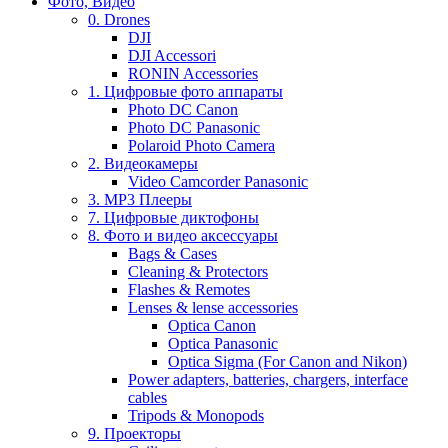
Фото, Видео
0. Drones
DJI
DJI Accessori
RONIN Accessories
1. Цифровые фото аппараты
Photo DC Canon
Photo DC Panasonic
Polaroid Photo Camera
2. Видеокамеры
Video Camcorder Panasonic
3. MP3 Плееры
7. Цифровые диктофоны
8. Фото и видео аксессуары
Bags & Cases
Cleaning & Protectors
Flashes & Remotes
Lenses & lense accessories
Optica Canon
Optica Panasonic
Optica Sigma (For Canon and Nikon)
Power adapters, batteries, chargers, interface
cables
Tripods & Monopods
9. Проекторы