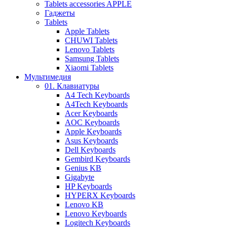
Tablets accessories APPLE
Гаджеты
Tablets
Apple Tablets
CHUWI Tablets
Lenovo Tablets
Samsung Tablets
Xiaomi Tablets
Мультимедия
01. Клавиатуры
A4 Tech Keyboards
A4Tech Keyboards
Acer Keyboards
AOC Keyboards
Apple Keyboards
Asus Keyboards
Dell Keyboards
Gembird Keyboards
Genius KB
Gigabyte
HP Keyboards
HYPERX Keyboards
Lenovo KB
Lenovo Keyboards
Logitech Keyboards