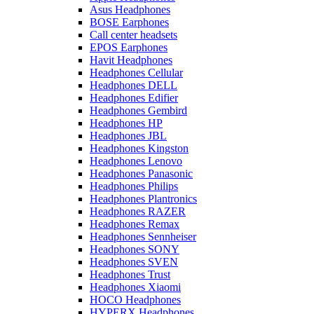
Asus Headphones
BOSE Earphones
Call center headsets
EPOS Earphones
Havit Headphones
Headphones Cellular
Headphones DELL
Headphones Edifier
Headphones Gembird
Headphones HP
Headphones JBL
Headphones Kingston
Headphones Lenovo
Headphones Panasonic
Headphones Philips
Headphones Plantronics
Headphones RAZER
Headphones Remax
Headphones Sennheiser
Headphones SONY
Headphones SVEN
Headphones Trust
Headphones Xiaomi
HOCO Headphones
HYPERX Headphones