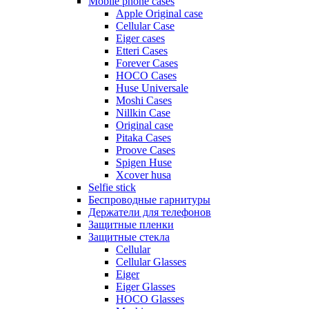
Mobile phone cases
Apple Original case
Cellular Case
Eiger cases
Etteri Cases
Forever Cases
HOCO Cases
Huse Universale
Moshi Cases
Nillkin Case
Original case
Pitaka Cases
Proove Cases
Spigen Huse
Xcover husa
Selfie stick
Беспроводные гарнитуры
Держатели для телефонов
Защитные пленки
Защитные стекла
Cellular
Cellular Glasses
Eiger
Eiger Glasses
HOCO Glasses