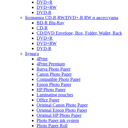
DVD+R
DVD+RW
DVD-R
Болванки CD-R,RW/DVD+-R,RW и аксессуары
BD-R Blu-Ray
CD-R
CD/DVD Envelope, Box, Folder, Wallet, Rack
DVD+R
DVD+RW
DVD-R
Бумага
4Print
4Print Premium
Barva Photo Paper
Canon Photo Paper
Compatible Photo Paper
Epson Photo Paper
HP Photo Paper
Laminating pouches
Office Paper
Original Canon Photo Paper
Original Epson Photo Paper
Original HP Photo Paper
Photo Paper ink system
Photo Paper Roll