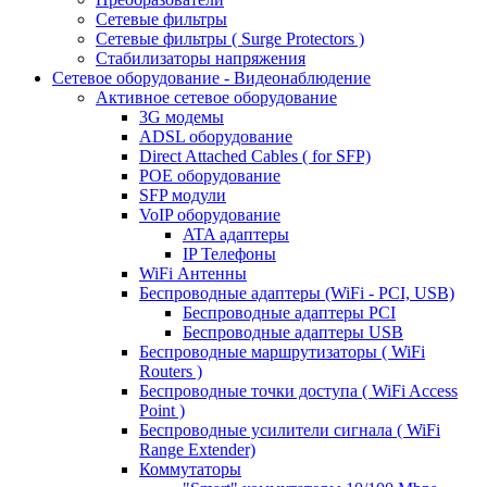
Сетевые фильтры
Сетевые фильтры ( Surge Protectors )
Стабилизаторы напряжения
Сетевое оборудование - Видеонаблюдение
Активное сетевое оборудование
3G модемы
ADSL оборудование
Direct Attached Cables ( for SFP)
POE оборудование
SFP модули
VoIP оборудование
ATA адаптеры
IP Телефоны
WiFi Антенны
Беспроводные адаптеры (WiFi - PCI, USB)
Беспроводные адаптеры PCI
Беспроводные адаптеры USB
Беспроводные маршрутизаторы ( WiFi
Routers )
Беспроводные точки доступа ( WiFi Access
Point )
Беспроводные усилители сигнала ( WiFi
Range Extender)
Коммутаторы