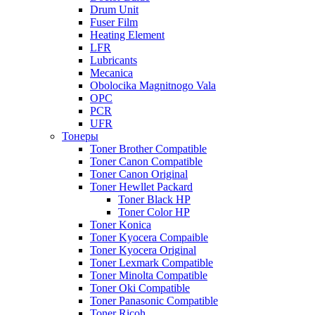
Drum Unit
Fuser Film
Heating Element
LFR
Lubricants
Mecanica
Obolocika Magnitnogo Vala
OPC
PCR
UFR
Тонеры
Toner Brother Compatible
Toner Canon Compatible
Toner Canon Original
Toner Hewllet Packard
Toner Black HP
Toner Color HP
Toner Konica
Toner Kyocera Compaible
Toner Kyocera Original
Toner Lexmark Compatible
Toner Minolta Compatible
Toner Oki Compatible
Toner Panasonic Compatible
Toner Ricoh