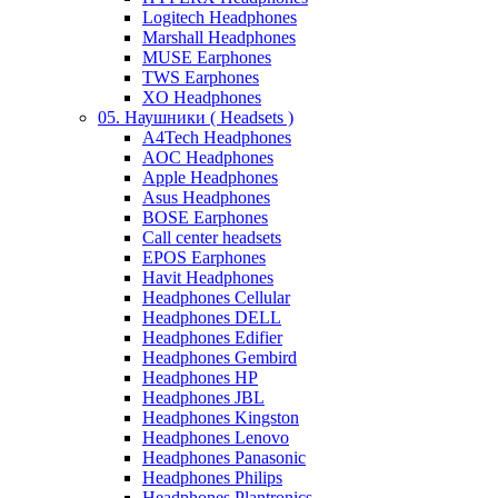
Logitech Headphones
Marshall Headphones
MUSE Earphones
TWS Earphones
XO Headphones
05. Наушники ( Headsets )
A4Tech Headphones
AOC Headphones
Apple Headphones
Asus Headphones
BOSE Earphones
Call center headsets
EPOS Earphones
Havit Headphones
Headphones Cellular
Headphones DELL
Headphones Edifier
Headphones Gembird
Headphones HP
Headphones JBL
Headphones Kingston
Headphones Lenovo
Headphones Panasonic
Headphones Philips
Headphones Plantronics