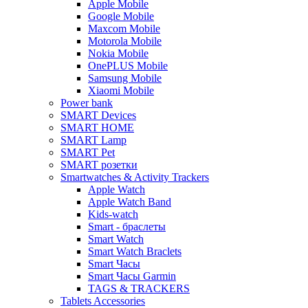
Apple Mobile
Google Mobile
Maxcom Mobile
Motorola Mobile
Nokia Mobile
OnePLUS Mobile
Samsung Mobile
Xiaomi Mobile
Power bank
SMART Devices
SMART HOME
SMART Lamp
SMART Pet
SMART розетки
Smartwatches & Activity Trackers
Apple Watch
Apple Watch Band
Kids-watch
Smart - браслеты
Smart Watch
Smart Watch Braclets
Smart Часы
Smart Часы Garmin
TAGS & TRACKERS
Tablets Accessories