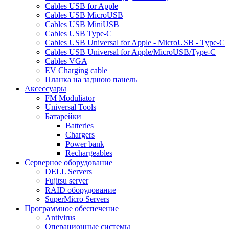
Cables USB for Apple
Cables USB MicroUSB
Cables USB MiniUSB
Cables USB Type-C
Cables USB Universal for Apple - MicroUSB - Type-C
Cables USB Universal for Apple/MicroUSB/Type-C
Cables VGA
EV Charging cable
Планка на заднюю панель
Аксессуары
FM Moduliator
Universal Tools
Батарейки
Batteries
Chargers
Power bank
Rechargeables
Серверное оборудование
DELL Servers
Fujitsu server
RAID оборудование
SuperMicro Servers
Программное обеспечение
Antivirus
Операционные системы