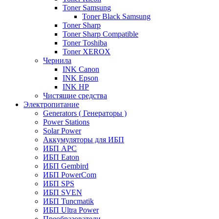
Toner Samsung
Toner Black Samsung
Toner Sharp
Toner Sharp Compatible
Toner Toshiba
Toner XEROX
Чернила
INK Canon
INK Epson
INK HP
Чистящие средства
Электропитание
Generators ( Генераторы )
Power Stations
Solar Power
Аккумуляторы для ИБП
ИБП APC
ИБП Eaton
ИБП Gembird
ИБП PowerCom
ИБП SPS
ИБП SVEN
ИБП Tuncmatik
ИБП Ultra Power
Преобразователи