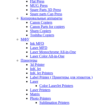
Flat Press
MUG Press
Spare Parts 3D Press
Spare parts Cap Press
Копировальные аппараты
Canon Copiers
Canon Parts for copiers
Sharp Copiers
Toshiba Copiers
МФУ
Ink MFD
Laser MFD
Laser Monochrome All-in-One
Laser Color All-in-One
Принтеры
3d Printer
InK Jet
InK Jet Printers
Label Printer ( Принтеры для этикеток )
Laser
Color LaserJet Printers
Laser Printers
Matrix
Photo Printers
Sublimation Printers