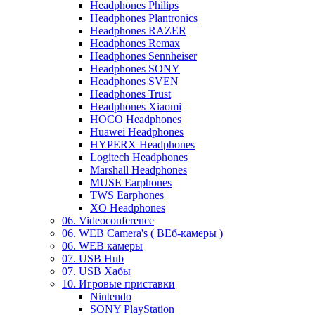
Headphones Philips
Headphones Plantronics
Headphones RAZER
Headphones Remax
Headphones Sennheiser
Headphones SONY
Headphones SVEN
Headphones Trust
Headphones Xiaomi
HOCO Headphones
Huawei Headphones
HYPERX Headphones
Logitech Headphones
Marshall Headphones
MUSE Earphones
TWS Earphones
XO Headphones
06. Videoconference
06. WEB Camera's ( ВЕб-камеры )
06. WEB камеры
07. USB Hub
07. USB Хабы
10. Игровые приставки
Nintendo
SONY PlayStation