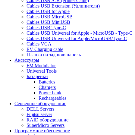
Cables USB A-B (Printer Cable)
Cables USB Extension (Удлинители)
Cables USB for Apple
Cables USB MicroUSB
Cables USB MiniUSB
Cables USB Type-C
Cables USB Universal for Apple - MicroUSB - Type-C
Cables USB Universal for Apple/MicroUSB/Type-C
Cables VGA
EV Charging cable
Планка на заднюю панель
Аксессуары
FM Moduliator
Universal Tools
Батарейки
Batteries
Chargers
Power bank
Rechargeables
Серверное оборудование
DELL Servers
Fujitsu server
RAID оборудование
SuperMicro Servers
Программное обеспечение