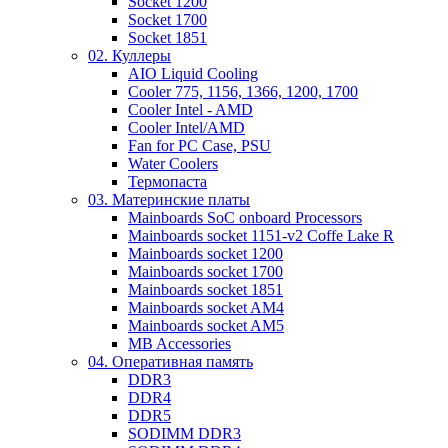
Socket 1200
Socket 1700
Socket 1851
02. Куллеры
AIO Liquid Cooling
Cooler 775, 1156, 1366, 1200, 1700
Cooler Intel - AMD
Cooler Intel/AMD
Fan for PC Case, PSU
Water Coolers
Термопаста
03. Материнские платы
Mainboards SoC onboard Processors
Mainboards socket 1151-v2 Coffe Lake R
Mainboards socket 1200
Mainboards socket 1700
Mainboards socket 1851
Mainboards socket AM4
Mainboards socket AM5
MB Accessories
04. Оперативная память
DDR3
DDR4
DDR5
SODIMM DDR3