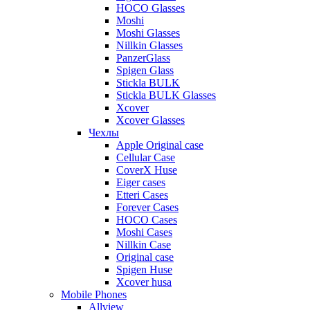
HOCO Glasses
Moshi
Moshi Glasses
Nillkin Glasses
PanzerGlass
Spigen Glass
Stickla BULK
Stickla BULK Glasses
Xcover
Xcover Glasses
Чехлы
Apple Original case
Cellular Case
CoverX Huse
Eiger cases
Etteri Cases
Forever Cases
HOCO Cases
Moshi Cases
Nillkin Case
Original case
Spigen Huse
Xcover husa
Mobile Phones
Allview