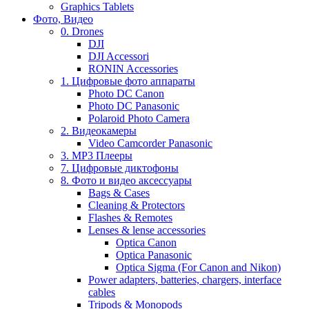
Graphics Tablets
Фото, Видео
0. Drones
DJI
DJI Accessori
RONIN Accessories
1. Цифровые фото аппараты
Photo DC Canon
Photo DC Panasonic
Polaroid Photo Camera
2. Видеокамеры
Video Camcorder Panasonic
3. MP3 Плееры
7. Цифровые диктофоны
8. Фото и видео аксессуары
Bags & Cases
Cleaning & Protectors
Flashes & Remotes
Lenses & lense accessories
Optica Canon
Optica Panasonic
Optica Sigma (For Canon and Nikon)
Power adapters, batteries, chargers, interface
cables
Tripods & Monopods