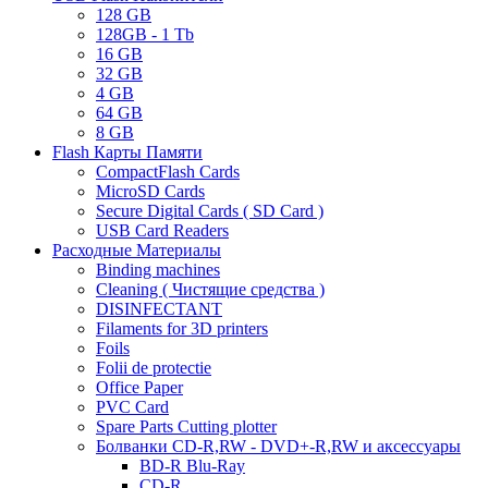
128 GB
128GB - 1 Tb
16 GB
32 GB
4 GB
64 GB
8 GB
Flash Карты Памяти
CompactFlash Cards
MicroSD Cards
Secure Digital Cards ( SD Card )
USB Card Readers
Расходные Материалы
Binding machines
Cleaning ( Чистящие средства )
DISINFECTANT
Filaments for 3D printers
Foils
Folii de protectie
Office Paper
PVC Card
Spare Parts Cutting plotter
Болванки CD-R,RW - DVD+-R,RW и аксессуары
BD-R Blu-Ray
CD-R