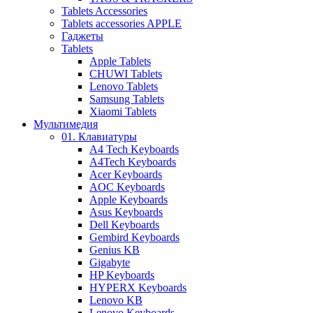
Tablets Accessories
Tablets accessories APPLE
Гаджеты
Tablets
Apple Tablets
CHUWI Tablets
Lenovo Tablets
Samsung Tablets
Xiaomi Tablets
Мультимедия
01. Клавиатуры
A4 Tech Keyboards
A4Tech Keyboards
Acer Keyboards
AOC Keyboards
Apple Keyboards
Asus Keyboards
Dell Keyboards
Gembird Keyboards
Genius KB
Gigabyte
HP Keyboards
HYPERX Keyboards
Lenovo KB
Lenovo Keyboards