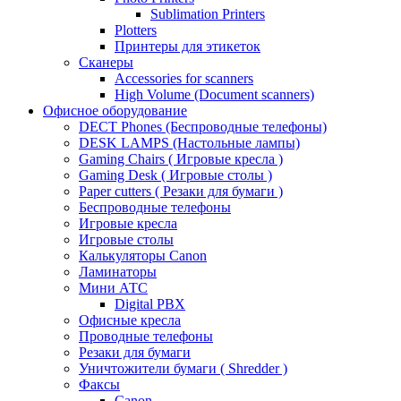
Sublimation Printers
Plotters
Принтеры для этикеток
Сканеры
Accessories for scanners
High Volume (Document scanners)
Офисное оборудование
DECT Phones (Беспроводные телефоны)
DESK LAMPS (Настольные лампы)
Gaming Chairs ( Игровые кресла )
Gaming Desk ( Игровые столы )
Paper cutters ( Резаки для бумаги )
Беспроводные телефоны
Игровые кресла
Игровые столы
Калькуляторы Canon
Ламинаторы
Мини АТС
Digital PBX
Офисные кресла
Проводные телефоны
Резаки для бумаги
Уничтожители бумаги ( Shredder )
Факсы
Canon