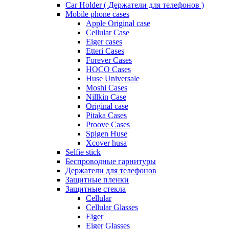
Car Holder ( Держатели для телефонов )
Mobile phone cases
Apple Original case
Cellular Case
Eiger cases
Etteri Cases
Forever Cases
HOCO Cases
Huse Universale
Moshi Cases
Nillkin Case
Original case
Pitaka Cases
Proove Cases
Spigen Huse
Xcover husa
Selfie stick
Беспроводные гарнитуры
Держатели для телефонов
Защитные пленки
Защитные стекла
Cellular
Cellular Glasses
Eiger
Eiger Glasses