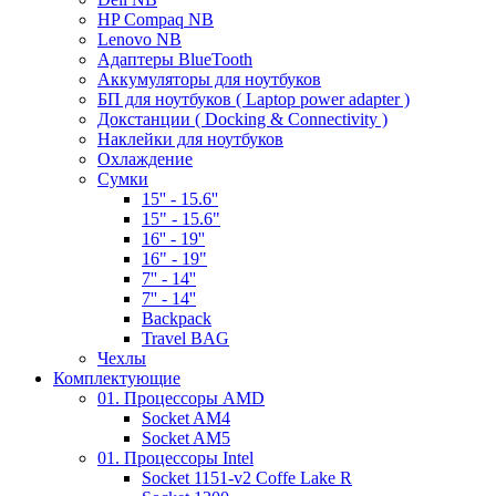
HP Compaq NB
Lenovo NB
Адаптеры BlueTooth
Аккумуляторы для ноутбуков
БП для ноутбуков ( Laptop power adapter )
Докстанции ( Docking & Connectivity )
Наклейки для ноутбуков
Охлаждение
Сумки
15'' - 15.6''
15" - 15.6"
16'' - 19''
16" - 19"
7'' - 14''
7'' - 14''
Backpack
Travel BAG
Чехлы
Комплектующие
01. Процессоры AMD
Socket AM4
Socket AM5
01. Процессоры Intel
Socket 1151-v2 Coffe Lake R