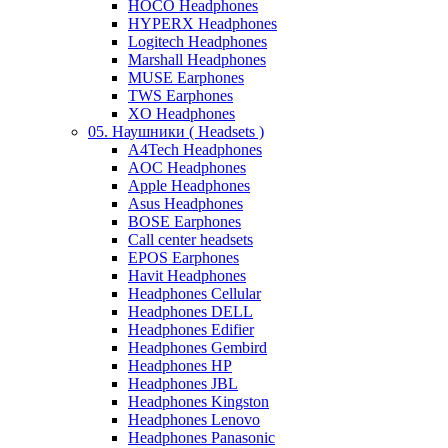
HOCO Headphones
HYPERX Headphones
Logitech Headphones
Marshall Headphones
MUSE Earphones
TWS Earphones
XO Headphones
05. Наушники ( Headsets )
A4Tech Headphones
AOC Headphones
Apple Headphones
Asus Headphones
BOSE Earphones
Call center headsets
EPOS Earphones
Havit Headphones
Headphones Cellular
Headphones DELL
Headphones Edifier
Headphones Gembird
Headphones HP
Headphones JBL
Headphones Kingston
Headphones Lenovo
Headphones Panasonic