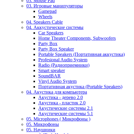
03. Mouse Pad
03. Игровые манипуляторы
Gamepad
Wheels
04. Speakers Cable
04. Аккустические системы
Car Speakers
Home Theater Components, Subwoofers
Party Box
Party Box Speaker
Portable Speakers (Портативная аккустика)
Profesional Audio System
Radio (Радиоприемники)
Smart speaker
SoundBAR
Vinyl Audio System
Портативная акустика (Portable Speakers)
04. Акустика для компьютера
Акустика - дерево 2.0
Акустика - пластик 2.0
Акустические системы 2.1
Акустические системы 5.1
05. Microphones ( Микрофоны )
05. Микрофоны
05. Наушники