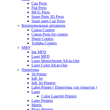
Cap Press
Flat Press
MUG Press
Spare Parts 3D Press
Spare parts Cap Press
Копировальные аппараты
Canon Copiers
Canon Parts for copiers
Sharp Copiers
Toshiba Copiers
МФУ
Ink MFD
Laser MFD
Laser Monochrome All-in-One
Laser Color All-in-One
Принтеры
3d Printer
InK Jet
InK Jet Printers
Label Printer ( Принтеры для этикеток )
Laser
Color LaserJet Printers
Laser Printers
Matrix
Photo Printers