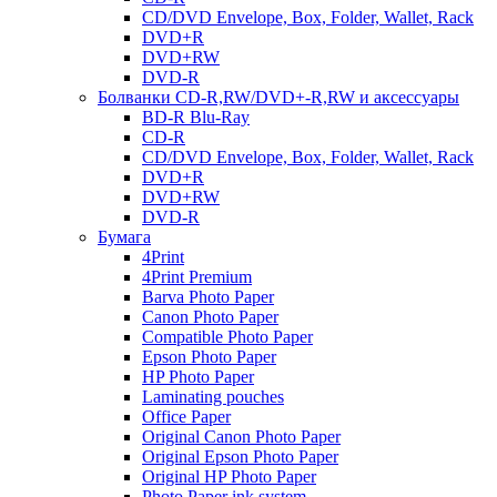
CD/DVD Envelope, Box, Folder, Wallet, Rack
DVD+R
DVD+RW
DVD-R
Болванки CD-R,RW/DVD+-R,RW и аксессуары
BD-R Blu-Ray
CD-R
CD/DVD Envelope, Box, Folder, Wallet, Rack
DVD+R
DVD+RW
DVD-R
Бумага
4Print
4Print Premium
Barva Photo Paper
Canon Photo Paper
Compatible Photo Paper
Epson Photo Paper
HP Photo Paper
Laminating pouches
Office Paper
Original Canon Photo Paper
Original Epson Photo Paper
Original HP Photo Paper
Photo Paper ink system