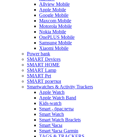
Allview Mobile
Apple Mobile
Google Mobile
Maxcom Mobile
Motorola Mobile
Nokia Mobile
OnePLUS Mobile
Samsung Mobile
Xiaomi Mobile
Power bank
SMART Devices
SMART HOME
SMART Lamp
SMART Pet
SMART розетки
Smartwatches & Activity Trackers
Apple Watch
Apple Watch Band
Kids-watch
Smart - браслеты
Smart Watch
Smart Watch Braclets
Smart Часы
Smart Часы Garmin
TAGS & TRACKERS