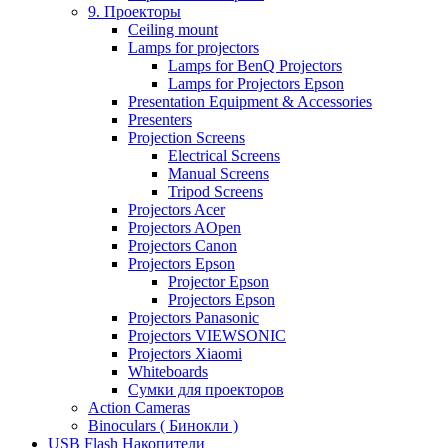
9. Проекторы
Ceiling mount
Lamps for projectors
Lamps for BenQ Projectors
Lamps for Projectors Epson
Presentation Equipment & Accessories
Presenters
Projection Screens
Electrical Screens
Manual Screens
Tripod Screens
Projectors Acer
Projectors AOpen
Projectors Canon
Projectors Epson
Projector Epson
Projectors Epson
Projectors Panasonic
Projectors VIEWSONIC
Projectors Xiaomi
Whiteboards
Сумки для проекторов
Action Cameras
Binoculars ( Бинокли )
USB Flash Накопители