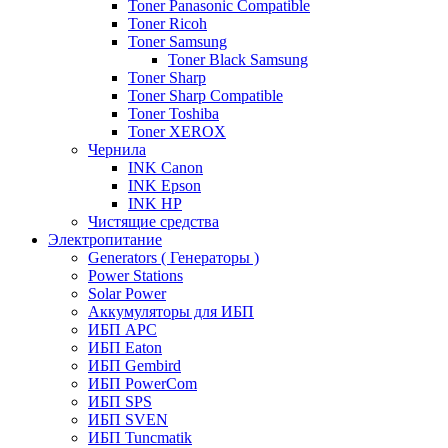
Toner Panasonic Compatible
Toner Ricoh
Toner Samsung
Toner Black Samsung
Toner Sharp
Toner Sharp Compatible
Toner Toshiba
Toner XEROX
Чернила
INK Canon
INK Epson
INK HP
Чистящие средства
Электропитание
Generators ( Генераторы )
Power Stations
Solar Power
Аккумуляторы для ИБП
ИБП APC
ИБП Eaton
ИБП Gembird
ИБП PowerCom
ИБП SPS
ИБП SVEN
ИБП Tuncmatik