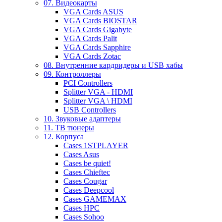
07. Видеокарты
VGA Cards ASUS
VGA Cards BIOSTAR
VGA Cards Gigabyte
VGA Cards Palit
VGA Cards Sapphire
VGA Cards Zotac
08. Внутренние кардридеры и USB хабы
09. Контроллеры
PCI Controllers
Splitter VGA - HDMI
Splitter VGA \ HDMI
USB Controllers
10. Звуковые адаптеры
11. ТВ тюнеры
12. Корпуса
Cases 1STPLAYER
Cases Asus
Cases be quiet!
Cases Chieftec
Cases Cougar
Cases Deepcool
Cases GAMEMAX
Cases HPC
Cases Sohoo