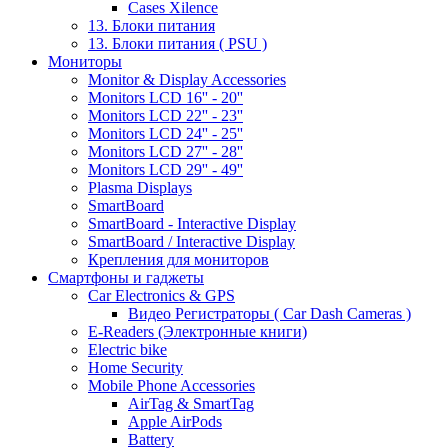
Cases Xilence
13. Блоки питания
13. Блоки питания ( PSU )
Мониторы
Monitor & Display Accessories
Monitors LCD 16'' - 20''
Monitors LCD 22'' - 23''
Monitors LCD 24'' - 25''
Monitors LCD 27'' - 28''
Monitors LCD 29'' - 49''
Plasma Displays
SmartBoard
SmartBoard - Interactive Display
SmartBoard / Interactive Display
Крепления для мониторов
Смартфоны и гаджеты
Car Electronics & GPS
Видео Регистраторы ( Car Dash Cameras )
E-Readers (Электронные книги)
Electric bike
Home Security
Mobile Phone Accessories
AirTag & SmartTag
Apple AirPods
Battery