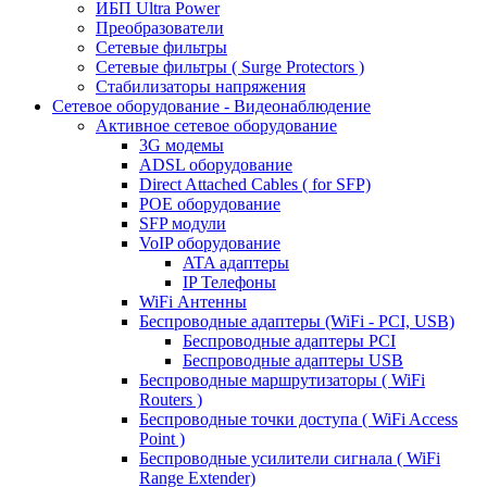
ИБП Ultra Power
Преобразователи
Сетевые фильтры
Сетевые фильтры ( Surge Protectors )
Стабилизаторы напряжения
Сетевое оборудование - Видеонаблюдение
Активное сетевое оборудование
3G модемы
ADSL оборудование
Direct Attached Cables ( for SFP)
POE оборудование
SFP модули
VoIP оборудование
ATA адаптеры
IP Телефоны
WiFi Антенны
Беспроводные адаптеры (WiFi - PCI, USB)
Беспроводные адаптеры PCI
Беспроводные адаптеры USB
Беспроводные маршрутизаторы ( WiFi
Routers )
Беспроводные точки доступа ( WiFi Access
Point )
Беспроводные усилители сигнала ( WiFi
Range Extender)