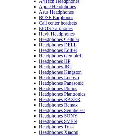
A4Tech Headphones
Apple Headphones
Asus Headphones
BOSE Earphones
Call center headsets
EPOS Earphones
Havit Headphones
Headphones Cellular
Headphones DELL
Headphones Edifier
Headphones Gembird
Headphones HP
Headphones JBL
Headphones Kingston
Headphones Lenovo
Headphones Panasonic
Headphones Philips
Headphones Plantronics
Headphones RAZER
Headphones Remax
Headphones Sennheiser
Headphones SONY
Headphones SVEN
Headphones Trust
Headphones Xiaomi