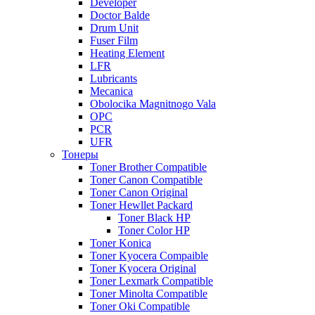
Developer
Doctor Balde
Drum Unit
Fuser Film
Heating Element
LFR
Lubricants
Mecanica
Obolocika Magnitnogo Vala
OPC
PCR
UFR
Тонеры
Toner Brother Compatible
Toner Canon Compatible
Toner Canon Original
Toner Hewllet Packard
Toner Black HP
Toner Color HP
Toner Konica
Toner Kyocera Compaible
Toner Kyocera Original
Toner Lexmark Compatible
Toner Minolta Compatible
Toner Oki Compatible