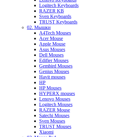
Logitech Keyboards
RAZER KB
Sven Keyboards
TRUST Keyboards
02. Мышки
A4Tech Mouses
Acer Mouse
Apple Mouse
Asus Mouses
Dell Mouses
Edifier Mouses
Gembird Mouses
Genius Mouses
Havit mouses
HP
HP Mouses
HYPERX mouses
Lenovo Mouses
Logitech Mouses
RAZER Mouse
Satechi Mouses
Sven Mouses
TRUST Mouses
Xiaomi