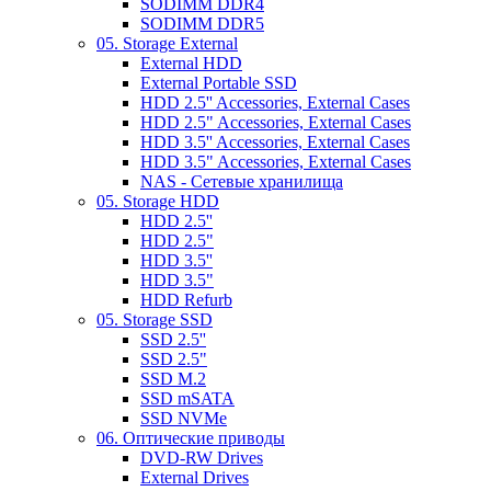
SODIMM DDR4
SODIMM DDR5
05. Storage External
External HDD
External Portable SSD
HDD 2.5'' Accessories, External Cases
HDD 2.5" Accessories, External Cases
HDD 3.5'' Accessories, External Cases
HDD 3.5" Accessories, External Cases
NAS - Сетевые хранилища
05. Storage HDD
HDD 2.5''
HDD 2.5"
HDD 3.5''
HDD 3.5"
HDD Refurb
05. Storage SSD
SSD 2.5''
SSD 2.5"
SSD M.2
SSD mSATA
SSD NVMe
06. Оптические приводы
DVD-RW Drives
External Drives