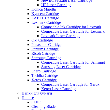
Hewlett Packard Laser Cartridge
HP Laser Cartridge
Konica Minolta
Kyocera Catridge
LABEL Cartrifge
Lexmark Cartridge
Compatible Ink Cartridge for Lexmark
Compatible Laser Cartridge for Lexmark
Lexmark Laser Cartridge
Oki Cartridge
Panasonic Catridge
Pantum Cartridge
Ricoh Catridge
Samsung Cartridge
Compatible Laser Cartridge for Samsung
Samsung Laser Cartridge
Sharp Cartridge
Toshiba Catridge
Xerox Cartridge
Compatible Laser Cartrdge for Xerox
Xerox Laser Cartridge
Папки для бумаги
Прочее
CHIP
Cleaning Blade