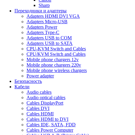
Sharp
Переходники и адаптеры
Adapters HDMI DVI VGA
Adapters Micro-USB
Adapters Power
Adapters Type-C
Adapters USB to COM
Adapters USB to SATA
CPU-KVM Switch and Cables
CPU/KVM Switch and Cables
Mobile phone chargers 12v
Mobile phone chargers 220v
Mobile phone wireless chargers
Power adapter
Безопасность
Кабели
Audio cables
Audio optical cables
Cables DisplayPort
Cables DVI
Cables HDMI
Cables HDMI to DVI
Cables IDE, SATA, FDD
Cables Power Computer