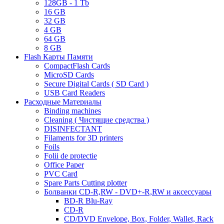
128GB - 1 Tb
16 GB
32 GB
4 GB
64 GB
8 GB
Flash Карты Памяти
CompactFlash Cards
MicroSD Cards
Secure Digital Cards ( SD Card )
USB Card Readers
Расходные Материалы
Binding machines
Cleaning ( Чистящие средства )
DISINFECTANT
Filaments for 3D printers
Foils
Folii de protectie
Office Paper
PVC Card
Spare Parts Cutting plotter
Болванки CD-R,RW - DVD+-R,RW и аксессуары
BD-R Blu-Ray
CD-R
CD/DVD Envelope, Box, Folder, Wallet, Rack