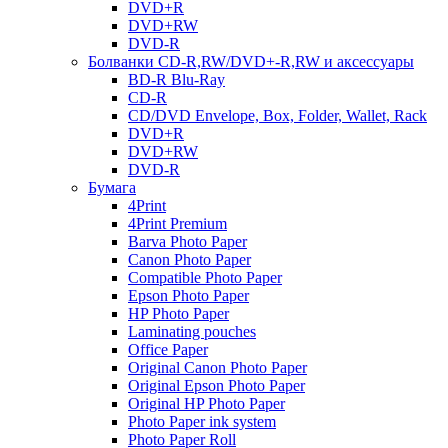
DVD+R
DVD+RW
DVD-R
Болванки CD-R,RW/DVD+-R,RW и аксессуары
BD-R Blu-Ray
CD-R
CD/DVD Envelope, Box, Folder, Wallet, Rack
DVD+R
DVD+RW
DVD-R
Бумага
4Print
4Print Premium
Barva Photo Paper
Canon Photo Paper
Compatible Photo Paper
Epson Photo Paper
HP Photo Paper
Laminating pouches
Office Paper
Original Canon Photo Paper
Original Epson Photo Paper
Original HP Photo Paper
Photo Paper ink system
Photo Paper Roll