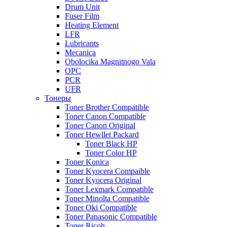
Drum Unit
Fuser Film
Heating Element
LFR
Lubricants
Mecanica
Obolocika Magnitnogo Vala
OPC
PCR
UFR
Тонеры
Toner Brother Compatible
Toner Canon Compatible
Toner Canon Original
Toner Hewllet Packard
Toner Black HP
Toner Color HP
Toner Konica
Toner Kyocera Compaible
Toner Kyocera Original
Toner Lexmark Compatible
Toner Minolta Compatible
Toner Oki Compatible
Toner Panasonic Compatible
Toner Ricoh