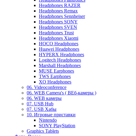
Headphones RAZER
Headphones Remax
Headphones Sennheiser
Headphones SONY
Headphones SVEN
Headphones Trust
Headphones Xiaomi
HOCO Headphones
Huawei Headphones
HYPERX Headphones
Logitech Headphones
Marshall Headphones
MUSE Earphones
TWS Earphones
XO Headphones
06. Videoconference
06. WEB Camera's ( ВЕб-камеры )
06. WEB камеры
07. USB Hub
07. USB Хабы
10. Игровые приставки
Nintendo
SONY PlayStation
Graphics Tablets