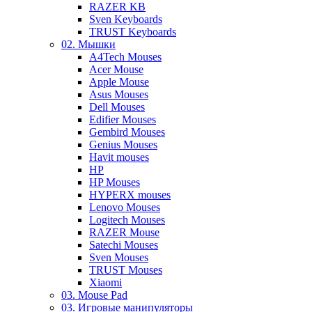
RAZER KB
Sven Keyboards
TRUST Keyboards
02. Мышки
A4Tech Mouses
Acer Mouse
Apple Mouse
Asus Mouses
Dell Mouses
Edifier Mouses
Gembird Mouses
Genius Mouses
Havit mouses
HP
HP Mouses
HYPERX mouses
Lenovo Mouses
Logitech Mouses
RAZER Mouse
Satechi Mouses
Sven Mouses
TRUST Mouses
Xiaomi
03. Mouse Pad
03. Игровые манипуляторы