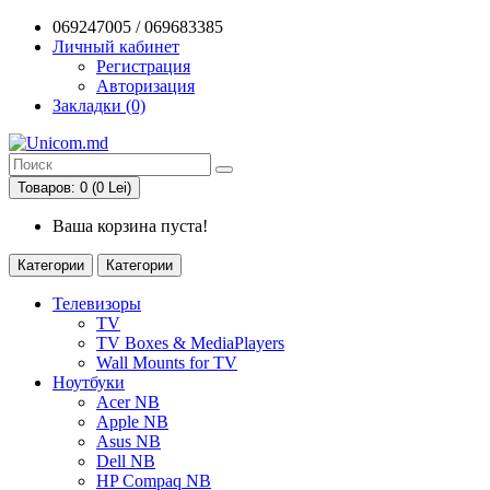
069247005 / 069683385
Личный кабинет
Регистрация
Авторизация
Закладки (0)
Товаров: 0 (0 Lei)
Ваша корзина пуста!
Категории
Категории
Телевизоры
TV
TV Boxes & MediaPlayers
Wall Mounts for TV
Ноутбуки
Acer NB
Apple NB
Asus NB
Dell NB
HP Compaq NB