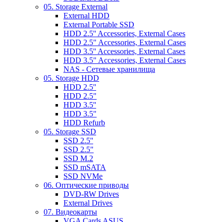
05. Storage External
External HDD
External Portable SSD
HDD 2.5'' Accessories, External Cases
HDD 2.5" Accessories, External Cases
HDD 3.5'' Accessories, External Cases
HDD 3.5" Accessories, External Cases
NAS - Сетевые хранилища
05. Storage HDD
HDD 2.5''
HDD 2.5"
HDD 3.5''
HDD 3.5"
HDD Refurb
05. Storage SSD
SSD 2.5''
SSD 2.5"
SSD M.2
SSD mSATA
SSD NVMe
06. Оптические приводы
DVD-RW Drives
External Drives
07. Видеокарты
VGA Cards ASUS