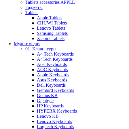
Tablets accessories APPLE
Гаджеты
Tablets
Apple Tablets
CHUWI Tablets
Lenovo Tablets
Samsung Tablets
Xiaomi Tablets
Мультимедия
01. Клавиатуры
A4 Tech Keyboards
A4Tech Keyboards
Acer Keyboards
AOC Keyboards
Apple Keyboards
Asus Keyboards
Dell Keyboards
Gembird Keyboards
Genius KB
Gigabyte
HP Keyboards
HYPERX Keyboards
Lenovo KB
Lenovo Keyboards
Logitech Keyboards