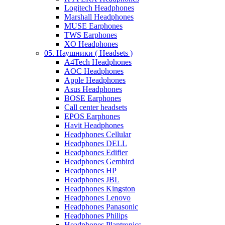
Logitech Headphones
Marshall Headphones
MUSE Earphones
TWS Earphones
XO Headphones
05. Наушники ( Headsets )
A4Tech Headphones
AOC Headphones
Apple Headphones
Asus Headphones
BOSE Earphones
Call center headsets
EPOS Earphones
Havit Headphones
Headphones Cellular
Headphones DELL
Headphones Edifier
Headphones Gembird
Headphones HP
Headphones JBL
Headphones Kingston
Headphones Lenovo
Headphones Panasonic
Headphones Philips
Headphones Plantronics