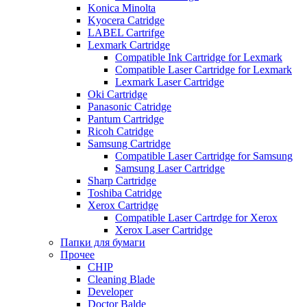
Konica Minolta
Kyocera Catridge
LABEL Cartrifge
Lexmark Cartridge
Compatible Ink Cartridge for Lexmark
Compatible Laser Cartridge for Lexmark
Lexmark Laser Cartridge
Oki Cartridge
Panasonic Catridge
Pantum Cartridge
Ricoh Catridge
Samsung Cartridge
Compatible Laser Cartridge for Samsung
Samsung Laser Cartridge
Sharp Cartridge
Toshiba Catridge
Xerox Cartridge
Compatible Laser Cartrdge for Xerox
Xerox Laser Cartridge
Папки для бумаги
Прочее
CHIP
Cleaning Blade
Developer
Doctor Balde