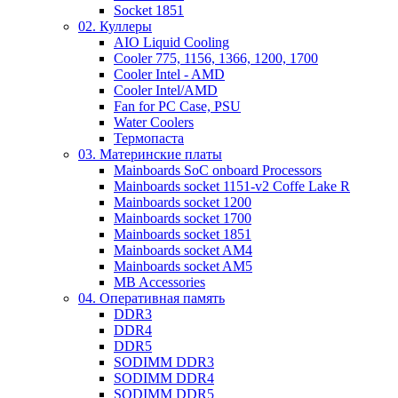
Socket 1851
02. Куллеры
AIO Liquid Cooling
Cooler 775, 1156, 1366, 1200, 1700
Cooler Intel - AMD
Cooler Intel/AMD
Fan for PC Case, PSU
Water Coolers
Термопаста
03. Материнские платы
Mainboards SoC onboard Processors
Mainboards socket 1151-v2 Coffe Lake R
Mainboards socket 1200
Mainboards socket 1700
Mainboards socket 1851
Mainboards socket AM4
Mainboards socket AM5
MB Accessories
04. Оперативная память
DDR3
DDR4
DDR5
SODIMM DDR3
SODIMM DDR4
SODIMM DDR5