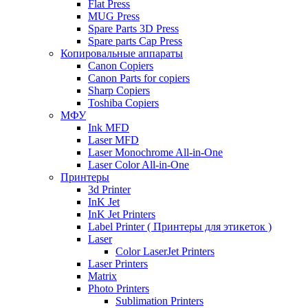
Flat Press
MUG Press
Spare Parts 3D Press
Spare parts Cap Press
Копировальные аппараты
Canon Copiers
Canon Parts for copiers
Sharp Copiers
Toshiba Copiers
МФУ
Ink MFD
Laser MFD
Laser Monochrome All-in-One
Laser Color All-in-One
Принтеры
3d Printer
InK Jet
InK Jet Printers
Label Printer ( Принтеры для этикеток )
Laser
Color LaserJet Printers
Laser Printers
Matrix
Photo Printers
Sublimation Printers