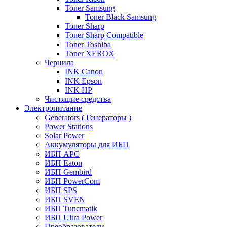
Toner Samsung
Toner Black Samsung
Toner Sharp
Toner Sharp Compatible
Toner Toshiba
Toner XEROX
Чернила
INK Canon
INK Epson
INK HP
Чистящие средства
Электропитание
Generators ( Генераторы )
Power Stations
Solar Power
Аккумуляторы для ИБП
ИБП APC
ИБП Eaton
ИБП Gembird
ИБП PowerCom
ИБП SPS
ИБП SVEN
ИБП Tuncmatik
ИБП Ultra Power
Преобразователи