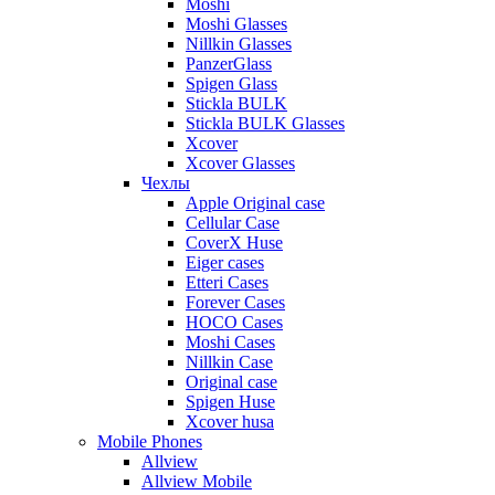
Moshi
Moshi Glasses
Nillkin Glasses
PanzerGlass
Spigen Glass
Stickla BULK
Stickla BULK Glasses
Xcover
Xcover Glasses
Чехлы
Apple Original case
Cellular Case
CoverX Huse
Eiger cases
Etteri Cases
Forever Cases
HOCO Cases
Moshi Cases
Nillkin Case
Original case
Spigen Huse
Xcover husa
Mobile Phones
Allview
Allview Mobile