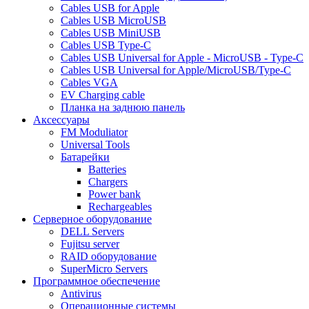
Cables USB for Apple
Cables USB MicroUSB
Cables USB MiniUSB
Cables USB Type-C
Cables USB Universal for Apple - MicroUSB - Type-C
Cables USB Universal for Apple/MicroUSB/Type-C
Cables VGA
EV Charging cable
Планка на заднюю панель
Аксессуары
FM Moduliator
Universal Tools
Батарейки
Batteries
Chargers
Power bank
Rechargeables
Серверное оборудование
DELL Servers
Fujitsu server
RAID оборудование
SuperMicro Servers
Программное обеспечение
Antivirus
Операционные системы