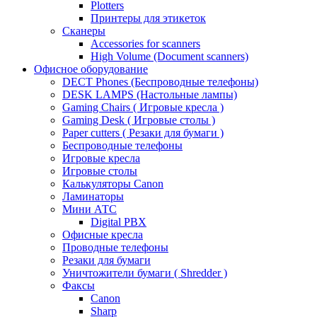
Plotters
Принтеры для этикеток
Сканеры
Accessories for scanners
High Volume (Document scanners)
Офисное оборудование
DECT Phones (Беспроводные телефоны)
DESK LAMPS (Настольные лампы)
Gaming Chairs ( Игровые кресла )
Gaming Desk ( Игровые столы )
Paper cutters ( Резаки для бумаги )
Беспроводные телефоны
Игровые кресла
Игровые столы
Калькуляторы Canon
Ламинаторы
Мини АТС
Digital PBX
Офисные кресла
Проводные телефоны
Резаки для бумаги
Уничтожители бумаги ( Shredder )
Факсы
Canon
Sharp