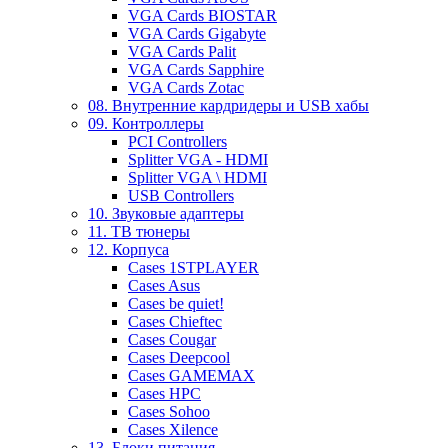
VGA Cards BIOSTAR
VGA Cards Gigabyte
VGA Cards Palit
VGA Cards Sapphire
VGA Cards Zotac
08. Внутренние кардридеры и USB хабы
09. Контроллеры
PCI Controllers
Splitter VGA - HDMI
Splitter VGA \ HDMI
USB Controllers
10. Звуковые адаптеры
11. ТВ тюнеры
12. Корпуса
Cases 1STPLAYER
Cases Asus
Cases be quiet!
Cases Chieftec
Cases Cougar
Cases Deepcool
Cases GAMEMAX
Cases HPC
Cases Sohoo
Cases Xilence
13. Блоки питания