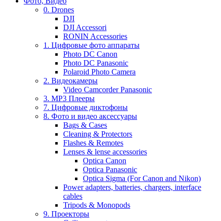
Фото, Видео
0. Drones
DJI
DJI Accessori
RONIN Accessories
1. Цифровые фото аппараты
Photo DC Canon
Photo DC Panasonic
Polaroid Photo Camera
2. Видеокамеры
Video Camcorder Panasonic
3. MP3 Плееры
7. Цифровые диктофоны
8. Фото и видео аксессуары
Bags & Cases
Cleaning & Protectors
Flashes & Remotes
Lenses & lense accessories
Optica Canon
Optica Panasonic
Optica Sigma (For Canon and Nikon)
Power adapters, batteries, chargers, interface
cables
Tripods & Monopods
9. Проекторы