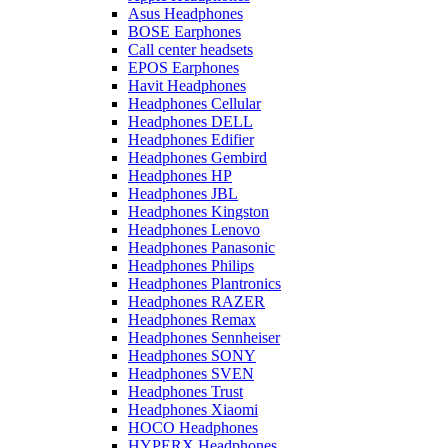
Asus Headphones
BOSE Earphones
Call center headsets
EPOS Earphones
Havit Headphones
Headphones Cellular
Headphones DELL
Headphones Edifier
Headphones Gembird
Headphones HP
Headphones JBL
Headphones Kingston
Headphones Lenovo
Headphones Panasonic
Headphones Philips
Headphones Plantronics
Headphones RAZER
Headphones Remax
Headphones Sennheiser
Headphones SONY
Headphones SVEN
Headphones Trust
Headphones Xiaomi
HOCO Headphones
HYPERX Headphones