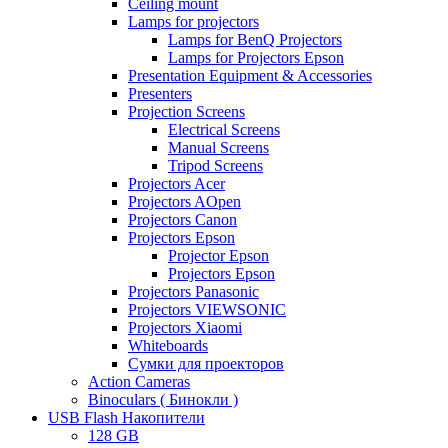
Ceiling mount
Lamps for projectors
Lamps for BenQ Projectors
Lamps for Projectors Epson
Presentation Equipment & Accessories
Presenters
Projection Screens
Electrical Screens
Manual Screens
Tripod Screens
Projectors Acer
Projectors AOpen
Projectors Canon
Projectors Epson
Projector Epson
Projectors Epson
Projectors Panasonic
Projectors VIEWSONIC
Projectors Xiaomi
Whiteboards
Сумки для проекторов
Action Cameras
Binoculars ( Бинокли )
USB Flash Накопители
128 GB