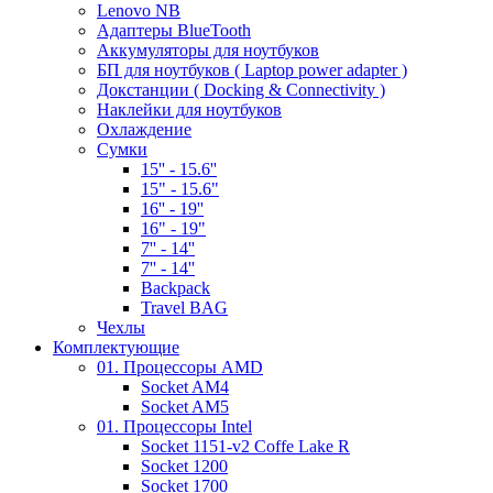
Lenovo NB
Адаптеры BlueTooth
Аккумуляторы для ноутбуков
БП для ноутбуков ( Laptop power adapter )
Докстанции ( Docking & Connectivity )
Наклейки для ноутбуков
Охлаждение
Сумки
15'' - 15.6''
15" - 15.6"
16'' - 19''
16" - 19"
7'' - 14''
7'' - 14''
Backpack
Travel BAG
Чехлы
Комплектующие
01. Процессоры AMD
Socket AM4
Socket AM5
01. Процессоры Intel
Socket 1151-v2 Coffe Lake R
Socket 1200
Socket 1700