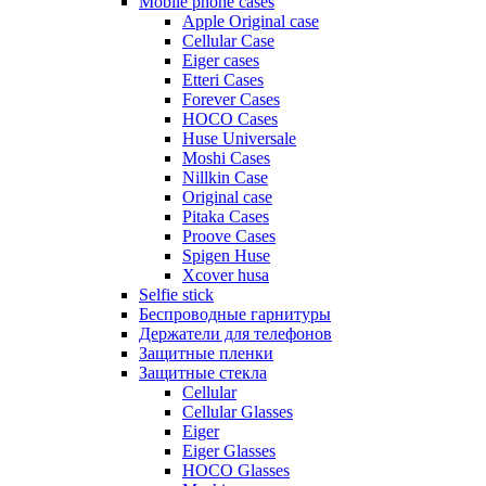
Mobile phone cases
Apple Original case
Cellular Case
Eiger cases
Etteri Cases
Forever Cases
HOCO Cases
Huse Universale
Moshi Cases
Nillkin Case
Original case
Pitaka Cases
Proove Cases
Spigen Huse
Xcover husa
Selfie stick
Беспроводные гарнитуры
Держатели для телефонов
Защитные пленки
Защитные стекла
Cellular
Cellular Glasses
Eiger
Eiger Glasses
HOCO Glasses