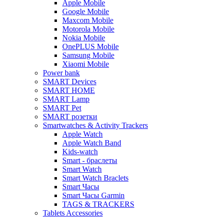
Apple Mobile
Google Mobile
Maxcom Mobile
Motorola Mobile
Nokia Mobile
OnePLUS Mobile
Samsung Mobile
Xiaomi Mobile
Power bank
SMART Devices
SMART HOME
SMART Lamp
SMART Pet
SMART розетки
Smartwatches & Activity Trackers
Apple Watch
Apple Watch Band
Kids-watch
Smart - браслеты
Smart Watch
Smart Watch Braclets
Smart Часы
Smart Часы Garmin
TAGS & TRACKERS
Tablets Accessories