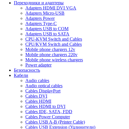
Переходники и адаптеры
Adapters HDMI DVI VGA
Adapters Micro-USB
Adapters Power
Adapters Type-C
Adapters USB to COM
Adapters USB to SATA
CPU-KVM Switch and Cables
CPU/KVM Switch and Cables
Mobile phone chargers 12v
Mobile phone chargers 220v
Mobile phone wireless chargers
Power adapter
Безопасность
Кабели
Audio cables
Audio optical cables
Cables DisplayPort
Cables DVI
Cables HDMI
Cables HDMI to DVI
Cables IDE, SATA, FDD
Cables Power Computer
Cables USB A-B (Printer Cable)
Cables USB Extension (Удлинители)