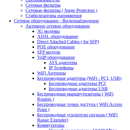
Сетевые фильтры
Сетевые фильтры ( Surge Protectors )
Стабилизаторы напряжения
Сетевое оборудование - Видеонаблюдение
Активное сетевое оборудование
3G модемы
ADSL оборудование
Direct Attached Cables ( for SFP)
POE оборудование
SFP модули
VoIP оборудование
ATA адаптеры
IP Телефоны
WiFi Антенны
Беспроводные адаптеры (WiFi - PCI, USB)
Беспроводные адаптеры PCI
Беспроводные адаптеры USB
Беспроводные маршрутизаторы ( WiFi
Routers )
Беспроводные точки доступа ( WiFi Access
Point )
Беспроводные усилители сигнала ( WiFi
Range Extender)
Коммутаторы