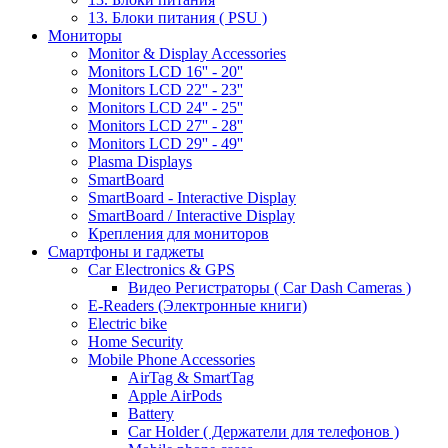
13. Блоки питания ( PSU )
Мониторы
Monitor & Display Accessories
Monitors LCD 16'' - 20''
Monitors LCD 22'' - 23''
Monitors LCD 24'' - 25''
Monitors LCD 27'' - 28''
Monitors LCD 29'' - 49''
Plasma Displays
SmartBoard
SmartBoard - Interactive Display
SmartBoard / Interactive Display
Крепления для мониторов
Смартфоны и гаджеты
Car Electronics & GPS
Видео Регистраторы ( Car Dash Cameras )
E-Readers (Электронные книги)
Electric bike
Home Security
Mobile Phone Accessories
AirTag & SmartTag
Apple AirPods
Battery
Car Holder ( Держатели для телефонов )