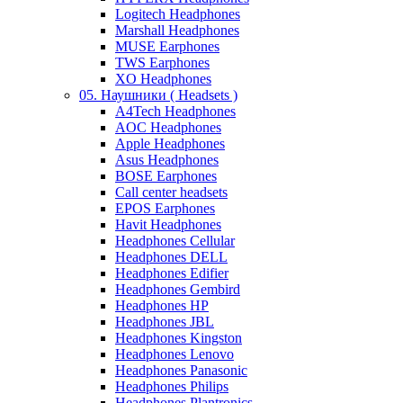
Logitech Headphones
Marshall Headphones
MUSE Earphones
TWS Earphones
XO Headphones
05. Наушники ( Headsets )
A4Tech Headphones
AOC Headphones
Apple Headphones
Asus Headphones
BOSE Earphones
Call center headsets
EPOS Earphones
Havit Headphones
Headphones Cellular
Headphones DELL
Headphones Edifier
Headphones Gembird
Headphones HP
Headphones JBL
Headphones Kingston
Headphones Lenovo
Headphones Panasonic
Headphones Philips
Headphones Plantronics