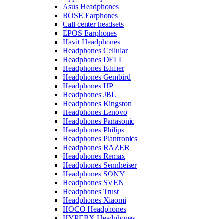
Asus Headphones
BOSE Earphones
Call center headsets
EPOS Earphones
Havit Headphones
Headphones Cellular
Headphones DELL
Headphones Edifier
Headphones Gembird
Headphones HP
Headphones JBL
Headphones Kingston
Headphones Lenovo
Headphones Panasonic
Headphones Philips
Headphones Plantronics
Headphones RAZER
Headphones Remax
Headphones Sennheiser
Headphones SONY
Headphones SVEN
Headphones Trust
Headphones Xiaomi
HOCO Headphones
HYPERX Headphones