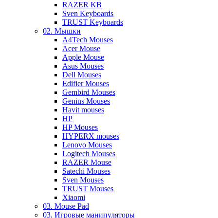
RAZER KB
Sven Keyboards
TRUST Keyboards
02. Мышки
A4Tech Mouses
Acer Mouse
Apple Mouse
Asus Mouses
Dell Mouses
Edifier Mouses
Gembird Mouses
Genius Mouses
Havit mouses
HP
HP Mouses
HYPERX mouses
Lenovo Mouses
Logitech Mouses
RAZER Mouse
Satechi Mouses
Sven Mouses
TRUST Mouses
Xiaomi
03. Mouse Pad
03. Игровые манипуляторы