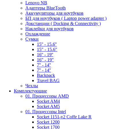
Lenovo NB
Адаптеры BlueTooth
Аккумуляторы для ноутбуков
БП для ноутбуков ( Laptop power adapter )
Докстанции ( Docking & Connectivity )
Наклейки для ноутбуков
Охлаждение
Сумки
15'' - 15.6''
15" - 15.6"
16'' - 19''
16" - 19"
7'' - 14''
7'' - 14''
Backpack
Travel BAG
Чехлы
Комплектующие
01. Процессоры AMD
Socket AM4
Socket AM5
01. Процессоры Intel
Socket 1151-v2 Coffe Lake R
Socket 1200
Socket 1700