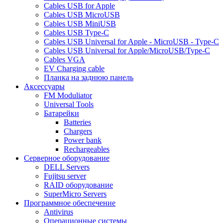
Cables USB for Apple
Cables USB MicroUSB
Cables USB MiniUSB
Cables USB Type-C
Cables USB Universal for Apple - MicroUSB - Type-C
Cables USB Universal for Apple/MicroUSB/Type-C
Cables VGA
EV Charging cable
Планка на заднюю панель
Аксессуары
FM Moduliator
Universal Tools
Батарейки
Batteries
Chargers
Power bank
Rechargeables
Серверное оборудование
DELL Servers
Fujitsu server
RAID оборудование
SuperMicro Servers
Программное обеспечение
Antivirus
Операционные системы