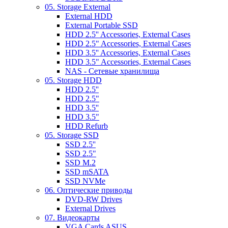
05. Storage External
External HDD
External Portable SSD
HDD 2.5'' Accessories, External Cases
HDD 2.5" Accessories, External Cases
HDD 3.5'' Accessories, External Cases
HDD 3.5" Accessories, External Cases
NAS - Сетевые хранилища
05. Storage HDD
HDD 2.5''
HDD 2.5"
HDD 3.5''
HDD 3.5"
HDD Refurb
05. Storage SSD
SSD 2.5''
SSD 2.5"
SSD M.2
SSD mSATA
SSD NVMe
06. Оптические приводы
DVD-RW Drives
External Drives
07. Видеокарты
VGA Cards ASUS