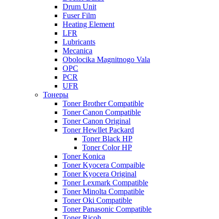
Drum Unit
Fuser Film
Heating Element
LFR
Lubricants
Mecanica
Obolocika Magnitnogo Vala
OPC
PCR
UFR
Тонеры
Toner Brother Compatible
Toner Canon Compatible
Toner Canon Original
Toner Hewllet Packard
Toner Black HP
Toner Color HP
Toner Konica
Toner Kyocera Compaible
Toner Kyocera Original
Toner Lexmark Compatible
Toner Minolta Compatible
Toner Oki Compatible
Toner Panasonic Compatible
Toner Ricoh