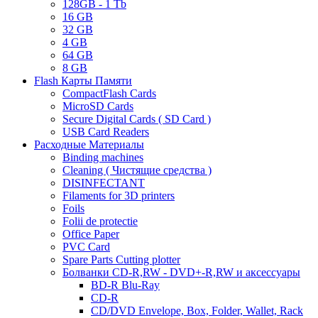
128GB - 1 Tb
16 GB
32 GB
4 GB
64 GB
8 GB
Flash Карты Памяти
CompactFlash Cards
MicroSD Cards
Secure Digital Cards ( SD Card )
USB Card Readers
Расходные Материалы
Binding machines
Cleaning ( Чистящие средства )
DISINFECTANT
Filaments for 3D printers
Foils
Folii de protectie
Office Paper
PVC Card
Spare Parts Cutting plotter
Болванки CD-R,RW - DVD+-R,RW и аксессуары
BD-R Blu-Ray
CD-R
CD/DVD Envelope, Box, Folder, Wallet, Rack