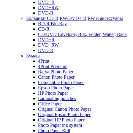
DVD+R
DVD+RW
DVD-R
Болванки CD-R,RW/DVD+-R,RW и аксессуары
BD-R Blu-Ray
CD-R
CD/DVD Envelope, Box, Folder, Wallet, Rack
DVD+R
DVD+RW
DVD-R
Бумага
4Print
4Print Premium
Barva Photo Paper
Canon Photo Paper
Compatible Photo Paper
Epson Photo Paper
HP Photo Paper
Laminating pouches
Office Paper
Original Canon Photo Paper
Original Epson Photo Paper
Original HP Photo Paper
Photo Paper ink system
Photo Paper Roll