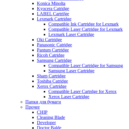
Konica Minolta
Kyocera Catridge
LABEL Cartrifge
Lexmark Cartridge
Compatible Ink Cartridge for Lexmark
Compatible Laser Cartridge for Lexmark
Lexmark Laser Cartridge
Oki Cartridge
Panasonic Catridge
Pantum Cartridge
Ricoh Catridge
Samsung Cartridge
Compatible Laser Cartridge for Samsung
Samsung Laser Cartridge
Sharp Cartridge
Toshiba Catridge
Xerox Cartridge
Compatible Laser Cartrdge for Xerox
Xerox Laser Cartridge
Папки для бумаги
Прочее
CHIP
Cleaning Blade
Developer
Doctor Balde