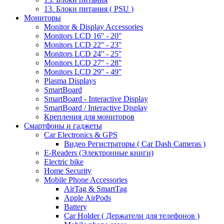
13. Блоки питания ( PSU )
Мониторы
Monitor & Display Accessories
Monitors LCD 16'' - 20''
Monitors LCD 22'' - 23''
Monitors LCD 24'' - 25''
Monitors LCD 27'' - 28''
Monitors LCD 29'' - 49''
Plasma Displays
SmartBoard
SmartBoard - Interactive Display
SmartBoard / Interactive Display
Крепления для мониторов
Смартфоны и гаджеты
Car Electronics & GPS
Видео Регистраторы ( Car Dash Cameras )
E-Readers (Электронные книги)
Electric bike
Home Security
Mobile Phone Accessories
AirTag & SmartTag
Apple AirPods
Battery
Car Holder ( Держатели для телефонов )