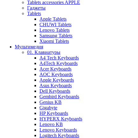
Tablets accessories APPLE
Гаджеты
Tablets
Apple Tablets
CHUWI Tablets
Lenovo Tablets
Samsung Tablets
Xiaomi Tablets
Мультимедия
01. Клавиатуры
A4 Tech Keyboards
A4Tech Keyboards
Acer Keyboards
AOC Keyboards
Apple Keyboards
Asus Keyboards
Dell Keyboards
Gembird Keyboards
Genius KB
Gigabyte
HP Keyboards
HYPERX Keyboards
Lenovo KB
Lenovo Keyboards
Logitech Keyboards