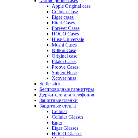
Mobile phone cases
Apple Original case
Cellular Case
Eiger cases
Etteri Cases
Forever Cases
HOCO Cases
Huse Universale
Moshi Cases
Nillkin Case
Original case
Pitaka Cases
Proove Cases
Spigen Huse
Xcover husa
Selfie stick
Беспроводные гарнитуры
Держатели для телефонов
Защитные пленки
Защитные стекла
Cellular
Cellular Glasses
Eiger
Eiger Glasses
HOCO Glasses