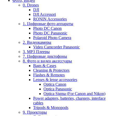
Фото, Видео
0. Drones
DJI
DJI Accessori
RONIN Accessories
1. Цифровые фото аппараты
Photo DC Canon
Photo DC Panasonic
Polaroid Photo Camera
2. Видеокамеры
Video Camcorder Panasonic
3. MP3 Плееры
7. Цифровые диктофоны
8. Фото и видео аксессуары
Bags & Cases
Cleaning & Protectors
Flashes & Remotes
Lenses & lense accessories
Optica Canon
Optica Panasonic
Optica Sigma (For Canon and Nikon)
Power adapters, batteries, chargers, interface
cables
Tripods & Monopods
9. Проекторы