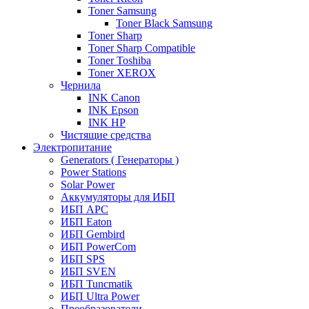
Toner Samsung
Toner Black Samsung
Toner Sharp
Toner Sharp Compatible
Toner Toshiba
Toner XEROX
Чернила
INK Canon
INK Epson
INK HP
Чистящие средства
Электропитание
Generators ( Генераторы )
Power Stations
Solar Power
Аккумуляторы для ИБП
ИБП APC
ИБП Eaton
ИБП Gembird
ИБП PowerCom
ИБП SPS
ИБП SVEN
ИБП Tuncmatik
ИБП Ultra Power
Преобразователи