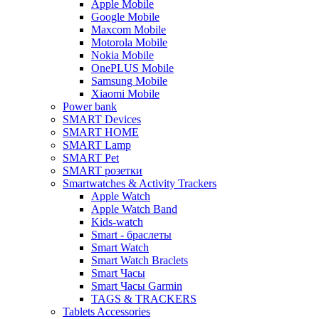
Apple Mobile
Google Mobile
Maxcom Mobile
Motorola Mobile
Nokia Mobile
OnePLUS Mobile
Samsung Mobile
Xiaomi Mobile
Power bank
SMART Devices
SMART HOME
SMART Lamp
SMART Pet
SMART розетки
Smartwatches & Activity Trackers
Apple Watch
Apple Watch Band
Kids-watch
Smart - браслеты
Smart Watch
Smart Watch Braclets
Smart Часы
Smart Часы Garmin
TAGS & TRACKERS
Tablets Accessories