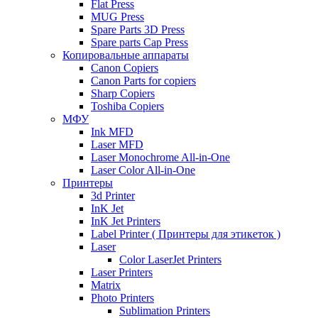
Flat Press
MUG Press
Spare Parts 3D Press
Spare parts Cap Press
Копировальные аппараты
Canon Copiers
Canon Parts for copiers
Sharp Copiers
Toshiba Copiers
МФУ
Ink MFD
Laser MFD
Laser Monochrome All-in-One
Laser Color All-in-One
Принтеры
3d Printer
InK Jet
InK Jet Printers
Label Printer ( Принтеры для этикеток )
Laser
Color LaserJet Printers
Laser Printers
Matrix
Photo Printers
Sublimation Printers