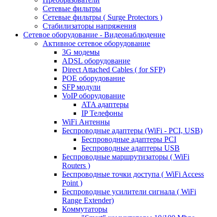
Сетевые фильтры
Сетевые фильтры ( Surge Protectors )
Стабилизаторы напряжения
Сетевое оборудование - Видеонаблюдение
Активное сетевое оборудование
3G модемы
ADSL оборудование
Direct Attached Cables ( for SFP)
POE оборудование
SFP модули
VoIP оборудование
ATA адаптеры
IP Телефоны
WiFi Антенны
Беспроводные адаптеры (WiFi - PCI, USB)
Беспроводные адаптеры PCI
Беспроводные адаптеры USB
Беспроводные маршрутизаторы ( WiFi
Routers )
Беспроводные точки доступа ( WiFi Access
Point )
Беспроводные усилители сигнала ( WiFi
Range Extender)
Коммутаторы