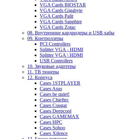
VGA Cards BIOSTAR
VGA Cards Gigabyte
VGA Cards Palit
VGA Cards Sapphire
VGA Cards Zotac
08. Внутренние кардридеры и USB хабы
09. Контроллеры
PCI Controllers
Splitter VGA - HDMI
Splitter VGA \ HDMI
USB Controllers
10. Звуковые адаптеры
11. ТВ тюнеры
12. Корпуса
Cases 1STPLAYER
Cases Asus
Cases be quiet!
Cases Chieftec
Cases Cougar
Cases Deepcool
Cases GAMEMAX
Cases HPC
Cases Sohoo
Cases Xilence
13. Блоки питания