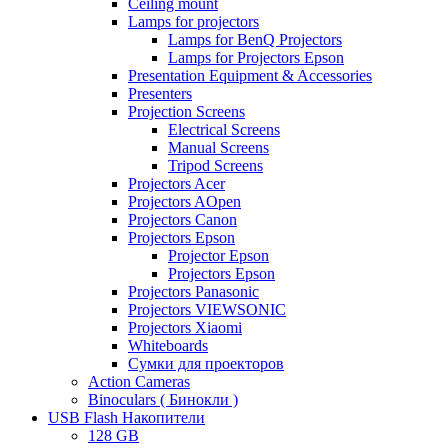
Ceiling mount
Lamps for projectors
Lamps for BenQ Projectors
Lamps for Projectors Epson
Presentation Equipment & Accessories
Presenters
Projection Screens
Electrical Screens
Manual Screens
Tripod Screens
Projectors Acer
Projectors AOpen
Projectors Canon
Projectors Epson
Projector Epson
Projectors Epson
Projectors Panasonic
Projectors VIEWSONIC
Projectors Xiaomi
Whiteboards
Сумки для проекторов
Action Cameras
Binoculars ( Бинокли )
USB Flash Накопители
128 GB