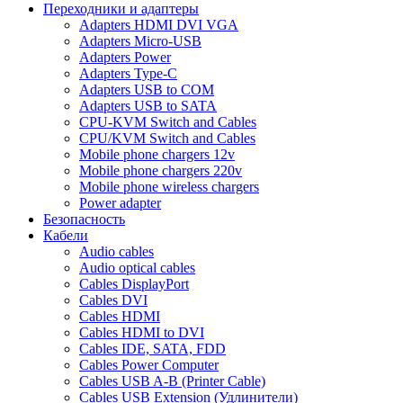
Переходники и адаптеры
Adapters HDMI DVI VGA
Adapters Micro-USB
Adapters Power
Adapters Type-C
Adapters USB to COM
Adapters USB to SATA
CPU-KVM Switch and Cables
CPU/KVM Switch and Cables
Mobile phone chargers 12v
Mobile phone chargers 220v
Mobile phone wireless chargers
Power adapter
Безопасность
Кабели
Audio cables
Audio optical cables
Cables DisplayPort
Cables DVI
Cables HDMI
Cables HDMI to DVI
Cables IDE, SATA, FDD
Cables Power Computer
Cables USB A-B (Printer Cable)
Cables USB Extension (Удлинители)