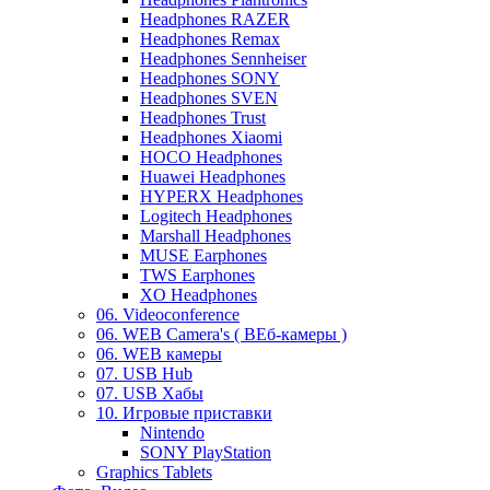
Headphones RAZER
Headphones Remax
Headphones Sennheiser
Headphones SONY
Headphones SVEN
Headphones Trust
Headphones Xiaomi
HOCO Headphones
Huawei Headphones
HYPERX Headphones
Logitech Headphones
Marshall Headphones
MUSE Earphones
TWS Earphones
XO Headphones
06. Videoconference
06. WEB Camera's ( ВЕб-камеры )
06. WEB камеры
07. USB Hub
07. USB Хабы
10. Игровые приставки
Nintendo
SONY PlayStation
Graphics Tablets