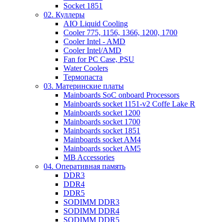
Socket 1851
02. Куллеры
AIO Liquid Cooling
Cooler 775, 1156, 1366, 1200, 1700
Cooler Intel - AMD
Cooler Intel/AMD
Fan for PC Case, PSU
Water Coolers
Термопаста
03. Материнские платы
Mainboards SoC onboard Processors
Mainboards socket 1151-v2 Coffe Lake R
Mainboards socket 1200
Mainboards socket 1700
Mainboards socket 1851
Mainboards socket AM4
Mainboards socket AM5
MB Accessories
04. Оперативная память
DDR3
DDR4
DDR5
SODIMM DDR3
SODIMM DDR4
SODIMM DDR5