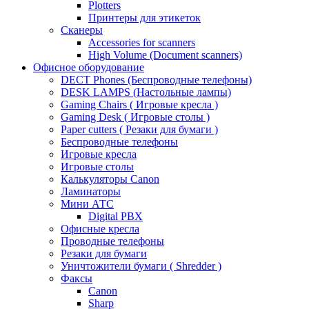
Plotters
Принтеры для этикеток
Сканеры
Accessories for scanners
High Volume (Document scanners)
Офисное оборудование
DECT Phones (Беспроводные телефоны)
DESK LAMPS (Настольные лампы)
Gaming Chairs ( Игровые кресла )
Gaming Desk ( Игровые столы )
Paper cutters ( Резаки для бумаги )
Беспроводные телефоны
Игровые кресла
Игровые столы
Калькуляторы Canon
Ламинаторы
Мини АТС
Digital PBX
Офисные кресла
Проводные телефоны
Резаки для бумаги
Уничтожители бумаги ( Shredder )
Факсы
Canon
Sharp