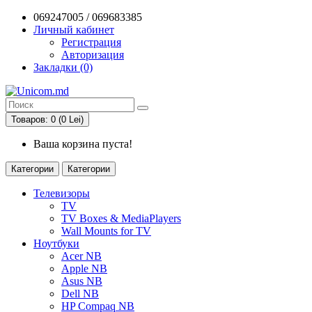
069247005 / 069683385
Личный кабинет
Регистрация
Авторизация
Закладки (0)
Товаров: 0 (0 Lei)
Ваша корзина пуста!
Категории
Категории
Телевизоры
TV
TV Boxes & MediaPlayers
Wall Mounts for TV
Ноутбуки
Acer NB
Apple NB
Asus NB
Dell NB
HP Compaq NB