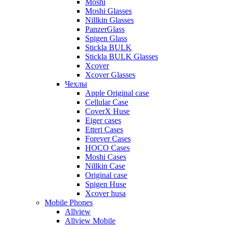
Moshi
Moshi Glasses
Nillkin Glasses
PanzerGlass
Spigen Glass
Stickla BULK
Stickla BULK Glasses
Xcover
Xcover Glasses
Чехлы
Apple Original case
Cellular Case
CoverX Huse
Eiger cases
Etteri Cases
Forever Cases
HOCO Cases
Moshi Cases
Nillkin Case
Original case
Spigen Huse
Xcover husa
Mobile Phones
Allview
Allview Mobile