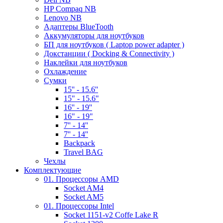
HP Compaq NB
Lenovo NB
Адаптеры BlueTooth
Аккумуляторы для ноутбуков
БП для ноутбуков ( Laptop power adapter )
Докстанции ( Docking & Connectivity )
Наклейки для ноутбуков
Охлаждение
Сумки
15'' - 15.6''
15" - 15.6"
16'' - 19''
16" - 19"
7'' - 14''
7'' - 14''
Backpack
Travel BAG
Чехлы
Комплектующие
01. Процессоры AMD
Socket AM4
Socket AM5
01. Процессоры Intel
Socket 1151-v2 Coffe Lake R