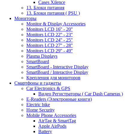
Cases Xilence
13. Блоки питания
13. Блоки питания ( PSU )
Мониторы
Monitor & Display Accessories
Monitors LCD 16'' - 20''
Monitors LCD 22'' - 23''
Monitors LCD 24'' - 25''
Monitors LCD 27'' - 28''
Monitors LCD 29'' - 49''
Plasma Displays
SmartBoard
SmartBoard - Interactive Display
SmartBoard / Interactive Display
Крепления для мониторов
Смартфоны и гаджеты
Car Electronics & GPS
Видео Регистраторы ( Car Dash Cameras )
E-Readers (Электронные книги)
Electric bike
Home Security
Mobile Phone Accessories
AirTag & SmartTag
Apple AirPods
Battery