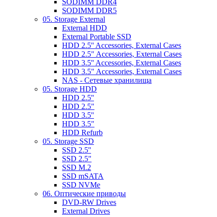
SODIMM DDR4
SODIMM DDR5
05. Storage External
External HDD
External Portable SSD
HDD 2.5'' Accessories, External Cases
HDD 2.5" Accessories, External Cases
HDD 3.5'' Accessories, External Cases
HDD 3.5" Accessories, External Cases
NAS - Сетевые хранилища
05. Storage HDD
HDD 2.5''
HDD 2.5"
HDD 3.5''
HDD 3.5"
HDD Refurb
05. Storage SSD
SSD 2.5''
SSD 2.5"
SSD M.2
SSD mSATA
SSD NVMe
06. Оптические приводы
DVD-RW Drives
External Drives