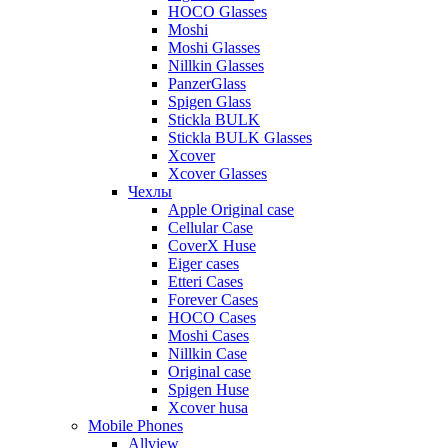
HOCO Glasses
Moshi
Moshi Glasses
Nillkin Glasses
PanzerGlass
Spigen Glass
Stickla BULK
Stickla BULK Glasses
Xcover
Xcover Glasses
Чехлы
Apple Original case
Cellular Case
CoverX Huse
Eiger cases
Etteri Cases
Forever Cases
HOCO Cases
Moshi Cases
Nillkin Case
Original case
Spigen Huse
Xcover husa
Mobile Phones
Allview