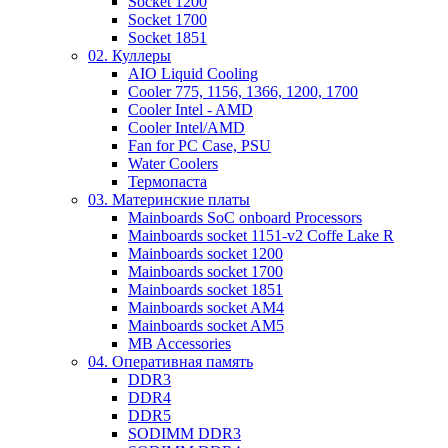
Socket 1200
Socket 1700
Socket 1851
02. Куллеры
AIO Liquid Cooling
Cooler 775, 1156, 1366, 1200, 1700
Cooler Intel - AMD
Cooler Intel/AMD
Fan for PC Case, PSU
Water Coolers
Термопаста
03. Материнские платы
Mainboards SoC onboard Processors
Mainboards socket 1151-v2 Coffe Lake R
Mainboards socket 1200
Mainboards socket 1700
Mainboards socket 1851
Mainboards socket AM4
Mainboards socket AM5
MB Accessories
04. Оперативная память
DDR3
DDR4
DDR5
SODIMM DDR3