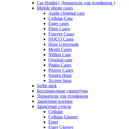
Car Holder ( Держатели для телефонов )
Mobile phone cases
Apple Original case
Cellular Case
Eiger cases
Etteri Cases
Forever Cases
HOCO Cases
Huse Universale
Moshi Cases
Nillkin Case
Original case
Pitaka Cases
Proove Cases
Spigen Huse
Xcover husa
Selfie stick
Беспроводные гарнитуры
Держатели для телефонов
Защитные пленки
Защитные стекла
Cellular
Cellular Glasses
Eiger
Eiger Glasses