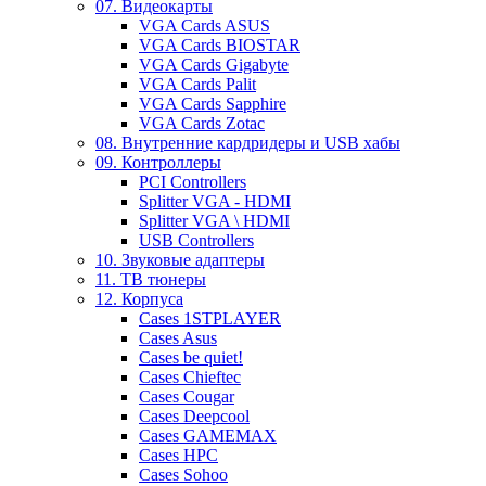
07. Видеокарты
VGA Cards ASUS
VGA Cards BIOSTAR
VGA Cards Gigabyte
VGA Cards Palit
VGA Cards Sapphire
VGA Cards Zotac
08. Внутренние кардридеры и USB хабы
09. Контроллеры
PCI Controllers
Splitter VGA - HDMI
Splitter VGA \ HDMI
USB Controllers
10. Звуковые адаптеры
11. ТВ тюнеры
12. Корпуса
Cases 1STPLAYER
Cases Asus
Cases be quiet!
Cases Chieftec
Cases Cougar
Cases Deepcool
Cases GAMEMAX
Cases HPC
Cases Sohoo